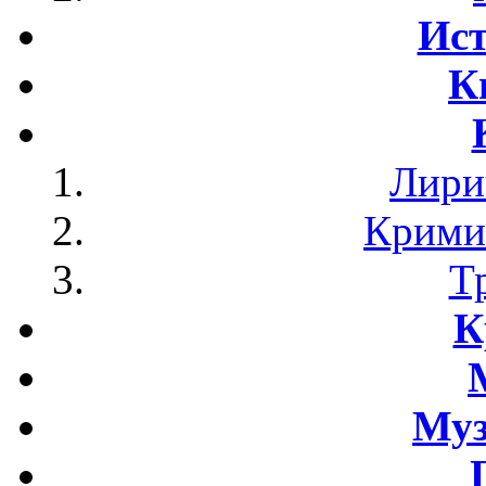
Ист
К
Лири
Крими
Т
К
Му