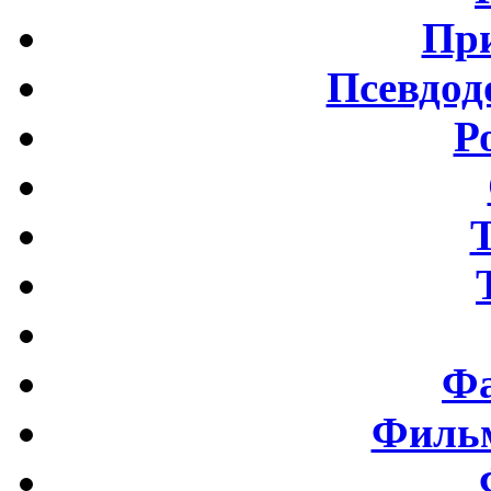
Пр
Псевдод
Р
Фа
Фильм