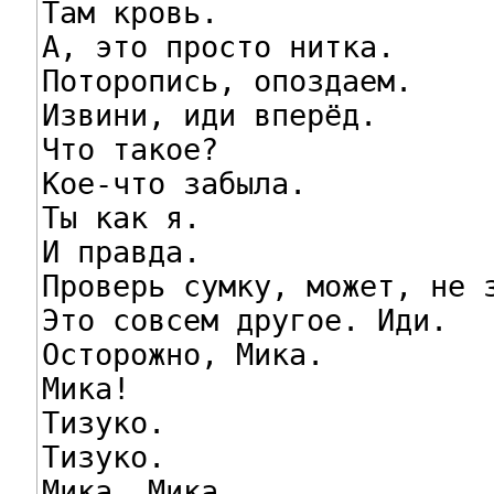
Там кровь.

А, это просто нитка.

Поторопись, опоздаем.

Извини, иди вперёд.

Что такое?

Кое-что забыла.

Ты как я.

И правда.

Проверь сумку, может, не з
Это совсем другое. Иди.

Осторожно, Мика.

Мика!

Тизуко.

Тизуко.

Мика. Мика.
