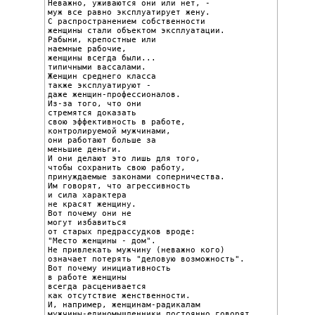
Неважно, уживаются они или нет, -

муж все равно эксплуатирует жену.

С распространением собственности

женщины стали объектом эксплуатации.

Рабыни, крепостные или

наемные рабочие,

женщины всегда были...

типичными вассалами.

Женщин среднего класса

также эксплуатируют -

даже женщин-профессионалов.

Из-за того, что они

стремятся доказать

свою эффективность в работе,

контролируемой мужчинами,

они работают больше за

меньшие деньги.

И они делают это лишь для того,

чтобы сохранить свою работу,

принуждаемые законами соперничества.

Им говорят, что агрессивность

и сила характера

не красят женщину.

Вот почему они не

могут избавиться

от старых предрассудков вроде:

"Место женщины - дом".

Не привлекать мужчину (неважно кого)

означает потерять "деловую возможность".

Вот почему инициативность

в работе женщины

всегда расценивается

как отсутствие женственности.

И, например, женщинам-радикалам

мужчины-единомышленники постоянно говорят
