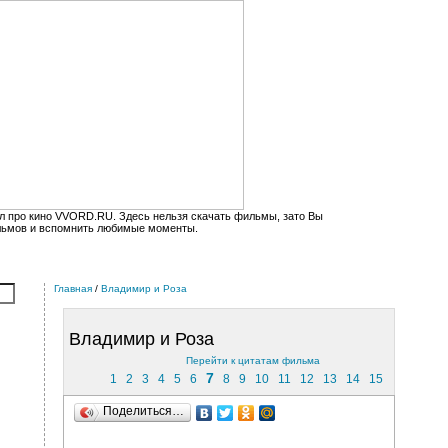
л про кино VVORD.RU. Здесь нельзя скачать фильмы, зато Вы
льмов и вспомнить любимые моменты.
Главная
/
Владимир и Роза
Владимир и Роза
Перейти к цитатам фильма
7
1
2
3
4
5
6
8
9
10
11
12
13
14
15
Поделиться…