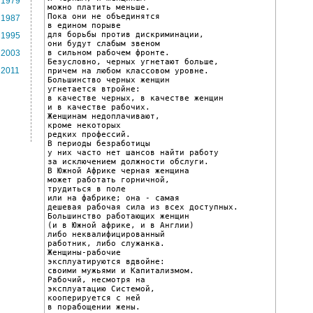
1979
можно платить меньше.

Пока они не объединятся

1987
в едином порыве

для борьбы против дискриминации,

1995
они будут слабым звеном

в сильном рабочем фронте.

2003
Безусловно, черных угнетают больше,

2011
причем на любом классовом уровне.

Большинство черных женщин

угнетается втройне:

в качестве черных, в качестве женщин

и в качестве рабочих.

Женщинам недоплачивают,

кроме некоторых

редких профессий.

В периоды безработицы

у них часто нет шансов найти работу

за исключением должности обслуги.

В Южной Африке черная женщина

может работать горничной,

трудиться в поле

или на фабрике; она - самая

дешевая рабочая сила из всех доступных.

Большинство работающих женщин

(и в Южной африке, и в Англии)

либо неквалифицированный

работник, либо служанка.

Женщины-рабочие

эксплуатируются вдвойне:

своими мужьями и Капитализмом.

Рабочий, несмотря на

эксплуатацию Системой,

кооперируется с ней

в порабощении жены.
