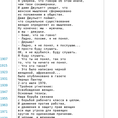
Я уверена, что говорю об этом иначе,

чем твои сокамерники.

И даже Джульетт увидит, что

женское мышление сформировано

их положением в обществе.

Даже Джульетт поймет,

что социальное существование

женщин определяет их мышление.

Ну конечно: мы - мужчины,

а вы - девушки.

- Боже, что за говно!

- Ладно, похоже, я не понял.

- Дерьмо!

- Ладно, я не понял, я послушаю...

Я просто буду слушать.

ОК, я не врубился. Буду слушать.

Я буду слушать.

1907
- Что ты не понял, так это

то, что ты ничего не понял.

1915
- Что это такое?

- Это было написано черной

1923
женщиной, африканкой...

было опубликовано в газете

1931
Черных Пантер

2-ого июля 1970.

1939
"Тройное угнетение:

Освобождение женщин.

1947
Основные тезисы.

Наша борьба связана

1955
с борьбой рабочего класса в целом.

И движение против рабства,

1963
и движения в защиту прав женщин

все еще угроза для правящих

1971
кругов по одинаковым причинам.

И черным, и женщинам
