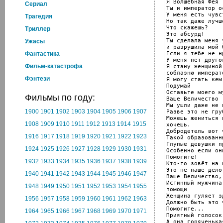
Я Волшебная Фея

Cериал
Ты и император о
У меня есть чувс
Трагедия
Но так даже лучш
Что скажешь?

Триллер
Это абсурд!

Ты сделала меня 
Ужасы
и разрушила мой б
Если я тебе не н
Фантастика
У меня нет друго
Фильм-катастрофа
Я стану женщиной 
соблазню императо
Фэнтези
Я могу стать кем
Подумай

Оставьте моего м
Фильмы по году:
Ваше Величество

Мы ушли даже не 
1900
1901
1902
1903
1904
1905
1906
1907
Разве это не груб
Можешь жениться 
1908
1909
1910
1911
1912
1913
1914
1915
хочешь.

Добродетель вот 
1916
1917
1918
1919
1920
1921
1922
1923
Такой образованн
Глупые девушки п
1924
1925
1926
1927
1928
1929
1930
1931
Особенно если он
Помогите!

1932
1933
1934
1935
1936
1937
1938
1939
Кто-то зовёт на 
Это не наше дело

1940
1941
1942
1943
1944
1945
1946
1947
Ваше Величество,

Истинный мужчина
1948
1949
1950
1951
1952
1953
1954
1955
помощи

Женщина гуляет з
1956
1957
1958
1959
1960
1961
1962
1963
Должно быть это 
Помогите...

1964
1965
1966
1967
1968
1969
1970
1971
Приятный голосок
А она горяченькая