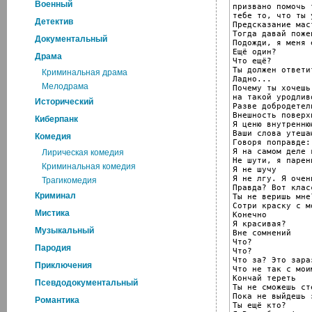
Военный
призвано помочь 
тебе то, что ты 
Детектив
Предсказание мас
Тогда давай пожен
Документальный
Подожди, я меня 
Ещё один?

Драма
Что ещё?

Ты должен ответит
Криминальная драма
Ладно...

Мелодрама
Почему ты хочешь
на такой уродлив
Исторический
Разве добродетел
Внешность поверхн
Киберпанк
Я ценю внутренню
Ваши слова утеша
Комедия
Говоря поправде:

Я на самом деле 
Лирическая комедия
Не шути, я парен
Криминальная комедия
Я не шучу

Я не лгу. Я очен
Трагикомедия
Правда? Вот класс
Криминал
Ты не веришь мне?
Сотри краску с м
Мистика
Конечно

Я красивая?

Музыкальный
Вне сомнений

Что?

Пародия
Что?

Что за? Это зараз
Приключения
Что не так с мои
Кончай тереть

Псевдодокументальный
Ты не сможешь ст
Пока не выйдешь з
Романтика
Ты ещё кто?
