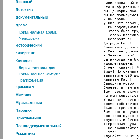
Военный
цивилизованный м
что шкаф должны 
Детектив
Мы, дикари, про 
Мы не пользуемся
Документальный
И вы правы,

у нас нет своих д
Драма
- Вы подслушивали
- Этого было тру
Криминальная драма
- Теперь избежит
Мелодрама
- Невероятно!

Да ради Бога!

Исторический
Заплатите деньги
- Меня не удовле
Киберпанк
- Знаете, что?

Вы никогда не буд
Комедия
удовлетворены.

С меня хватит! У
Лирическая комедия
Уйду! Но сначала

Криминальная комедия
заплатите 600 до
Капитан Карл!

Трагикомедия
Заводите мотор!

Криминал
Знаете, в чем ва
Вам просто скучн
Мистика
на ком сорваться.
У вас нет другог
Музыкальный
кроме собственно
Шкаф я сделал от
Пародия
Вам просто нужно
про свою пустоту
Приключения
глупость и беспо
стервозная дура!

Псевдодокументальный
- Не прикасайтес
- Что?

Романтика
Слушайте! Я не с