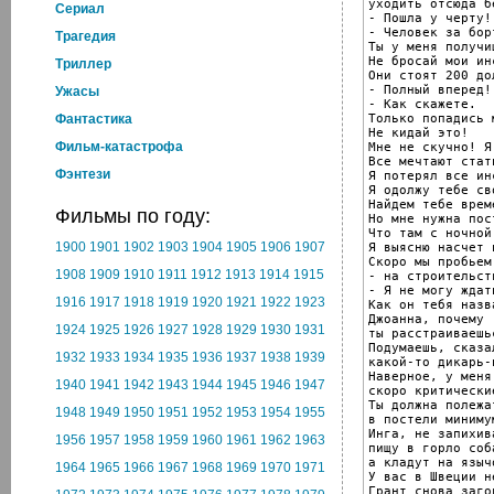
уходить отсюда б
Cериал
- Пошла у черту!

- Человек за борт
Трагедия
Ты у меня получиш
Не бросай мои ин
Триллер
Они стоят 200 до
- Полный вперед!

Ужасы
- Как скажете.

Только попадись 
Фантастика
Не кидай это!

Фильм-катастрофа
Мне не скучно! Я
Все мечтают стат
Фэнтези
Я потерял все ин
Я одолжу тебе сво
Найдем тебе врем
Фильмы по году:
Но мне нужна пос
Что там с ночной
1900
1901
1902
1903
1904
1905
1906
1907
Я выясню насчет н
Скоро мы пробьем
1908
1909
1910
1911
1912
1913
1914
1915
- на строительст
- Я не могу ждат
1916
1917
1918
1919
1920
1921
1922
1923
Как он тебя назва
Джоанна, почему

1924
1925
1926
1927
1928
1929
1930
1931
ты расстраиваешьс
Подумаешь, сказа
1932
1933
1934
1935
1936
1937
1938
1939
какой-то дикарь-
Наверное, у меня

1940
1941
1942
1943
1944
1945
1946
1947
скоро критические
Ты должна полежат
1948
1949
1950
1951
1952
1953
1954
1955
в постели миниму
Инга, не запихива
1956
1957
1958
1959
1960
1961
1962
1963
пищу в горло соба
а кладут на язычо
1964
1965
1966
1967
1968
1969
1970
1971
У вас в Швеции н
Грант снова заго