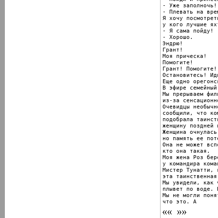
- Уже заполночь!

- Плевать на вре
Я хочу посмотреть
у кого лучшие яхт
- Я сама пойду!

- Хорошо.

Эндрю!

Грант!

Моя прическа!

Помогите!

Грант! Помогите!

Остановитесь! Иди
Еще одно орегонс
В эфире семейный
Мы прерываем филь
из-за сенсационн
Очевидцы необычн
сообщили, что ко
подобрала таинств
женщину поздней н
Женщина очнулась,
но память ее поте
Она не может всп
кто она такая.

Моя жена Роз бер
у командира кома
Мистер Тунатти, 
эта таинственная
Мы увидели, как ч
плывет по воде. 
Мы не могли понят
что это. А