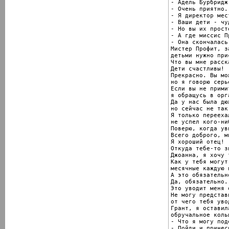
- Адель Бурбридж.
- Очень приятно.

- Я директор мес
- Ваши дети - чу
- Но вы их прост
- А где миссис Пр
- Она скончалась
Мистер Профит, з
детьми нужно при
Что вы мне расск
Дети счастливы!

Прекрасно. Вы мо
но я говорю серье
Если вы не прими
я обращусь в орг
Да у нас была дю
но сейчас не так
Я только перееха
не успел кого-ни
Поверю, когда уви
Всего доброго, м
Я хороший отец!

Откуда тебе-то зн
Джоанна, я хочу т
Как у тебя могут 
месячные каждую 
А это обязательн
Да, обязательно.

Это уводит меня 
Не могу представи
от чего тебя уво
Грант, я оставила
обручальное коль
- Что я могу поде
- Пойди и принеси