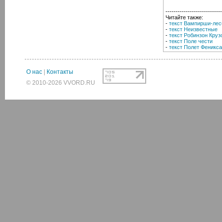
----------------------------
Читайте также:
-
текст Вампирши-лес
-
текст Неизвестные
-
текст Робинзон Круз
-
текст Поле чести
-
текст Полет Феникса
О нас
|
Контакты
© 2010-2026 VVORD.RU