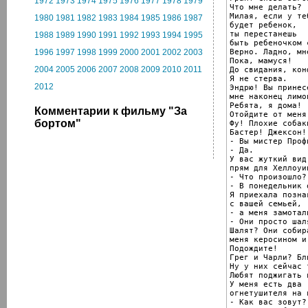
1972
1973
1974
1975
1976
1977
1978
1979
Что мне делать?

Милая, если у теб
1980
1981
1982
1983
1984
1985
1986
1987
будет ребенок,

ты перестанешь

1988
1989
1990
1991
1992
1993
1994
1995
быть ребеночком с
Верно. Ладно, мн
1996
1997
1998
1999
2000
2001
2002
2003
Пока, мамуся!

2004
2005
2006
2007
2008
2009
2010
2011
До свидания, конф
Я не стерва.

2012
Эндрю! Вы принесе
мне наконец лимон
Ребята, я дома!

Комментарии к фильму "За
Отойдите от меня!
бортом"
Фу! Плохие собаки
Бастер! Джексон!
- Вы мистер Профи
- Да.

У вас жуткий вид,
прям для Хеллоуи
- Что произошло?

- В понедельник 
Я приехала позна
с вашей семьей,

- а меня замотал
- Они просто шаля
Шалят? Они собир
меня керосином и
Подождите!

Грег и Чарли? Бл
Ну у них сейчас 
Любят поджигать в
У меня есть два

огнетушителя на 
- Как вас зовут?
