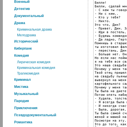
Военный
Билли!

Билли, сделай мн
Детектив
- С кем ты говори
- Ни с кем..

Документальный
- Кто у тебя?

- Никто.

Драма
Это что, Дин?

- Привет, Дин. За
Криминальная драма
- Иди в постель,
Мелодрама
- Будешь командо
- Да ладно, Герт
Исторический
Помнишь в старши
ты изготовил фал
Киберпанк
- перестань, Дин
- Больше нет. Он
Комедия
Но если нас пойма
я на тебя все сва
Лирическая комедия
Это наша свадьба?
Криминальная комедия
Почему у меня та
Твой отец пришел

Трагикомедия
на свадьбу пьяный
Криминал
вывернул на меня 
картофельного сал
Мистика
Почему у меня та
Ты была на диете.
Музыкальный
Потом опять наби
- Худела, толсте
Пародия
- Я всегда была 
- И никогда счаст
Приключения
- Была, дорогая, 
Ты была самой сч
Псевдодокументальный
женой и мамой на
Посмотри на эту.

Романтика
Это до того, как