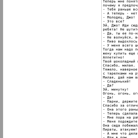
Теперь мне понятн
почему я предпоч
- Тебя раньше вс
- А теперь - нет!
- Молодец, Джо!

- Это все?

Эй, Джо! Иди сюд
ребята! Не шутит
- Да, ты ее по-н
- Не волнуйся, в
- Пиво выдохлось
- У меня всего ше
Тогда нам надо по
жену купить еще п
Аппетитно!

Твой шоколадный п
Спасибо, милая.

Тяжело, наверное
с тарелками на ру
Милая, дай нам ви
- Сладенький!

- Да?

Эй, минутку!

Огонь, огонь, ого
- Да!

- Парни, держите 
Спасибо за отлич
- Она этого рань
- Теперь сделала!
- Мне пора на раб
- Меня подождите!
Она сюда побежала
Пираты, атакуем!

- А мне что дела
- Иди в дом.
