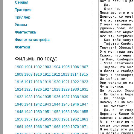
Вот и все. Ты до
Cериал
- Да.

- Отлично.

Трагедия
Полагаю, это и е
Джексон, ко мне!

Триллер
Что ж, такова мо
У меня не очень

Ужасы
удачный брак, по
Обожаю Лос-Анджел
Фантастика
Все эти актриски!
Фильм-катастрофа
- Как тебя зовут
- Тофутти Клейн.

Фэнтези
Тофутти! Обожаю!

Это моя теща звон
Скажи, что меня н
Фильмы по году:
Ты Ким, Кимберли,
- Яхта Стейтонов.
1900
1901
1902
1903
1904
1905
1906
1907
- Эндрю? Это мис
Я богат и свободе
1908
1909
1910
1911
1912
1913
1914
1915
Могу я поговорит
Их сейчас нет.

1916
1917
1918
1919
1920
1921
1922
1923
Они уехали по ма
Чуть пониже.

1924
1925
1926
1927
1928
1929
1930
1931
Да, хорошо. Хорош
- Вы были в бере
1932
1933
1934
1935
1936
1937
1938
1939
- Да, правда.

Почему он на мен
1940
1941
1942
1943
1944
1945
1946
1947
- Он смотрит?

- Да, он не свод
1948
1949
1950
1951
1952
1953
1954
1955
Дорогая, Билли б
парнем в старших
1956
1957
1958
1959
1960
1961
1962
1963
А ты ничего не ч
когда смотришь н
1964
1965
1966
1967
1968
1969
1970
1971
Я не буду это дел
Ты должен сделать