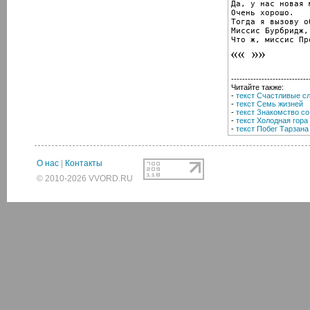
Да, у нас новая м
Очень хорошо.

Тогда я вызову о
Миссис Бурбридж,
Что ж, миссис Пр
----------------------------
Читайте также:
-
текст Счастливые с
-
текст Семь жизней
-
текст Знакомство с
-
текст Холодная гора
-
текст Побег Тарзана
О нас
|
Контакты
© 2010-2026 VVORD.RU