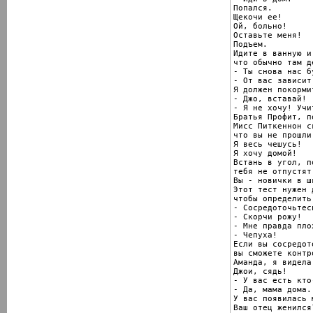
Попался.

Щекочи ее!

Ой, больно!

Оставьте меня!

Подъем.

Идите в ванную и
что обычно там д
- Ты снова нас б
- От вас зависит.
Я должен покорми
- Джо, вставай!

- Я не хочу! Учи
Братья Профит, п
Мисс Питкеннон с
что вы не прошли
Я весь чешусь!

Я хочу домой!

Встань в угол, по
тебя не отпустят.
Вы - новички в шк
Этот тест нужен 
чтобы определить
- Сосредоточьтесь
- Скорчи рожу!

- Мне правда плох
- Чепуха!

Если вы сосредот
вы сможете контр
Аманда, я видела.
Джои, сядь!

- У вас есть кто
- Да, мама дома.

У вас появилась м
Ваш отец женился?