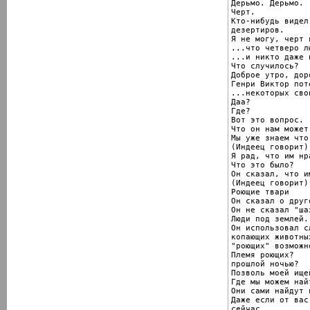
Дерьмо. Дерьмо.

Черт.

Кто-нибудь видел
дезертиров.

Я не могу, черт 
...что четверо л
...и никто даже 
Что случилось?

Доброе утро, доро
Генри Виктор поте
...некоторых сво
Даа?

Где?

Вот это вопрос.

Что он нам может
Мы уже знаем что
(Индеец говорит)

Я рад, что им нр
Что это было?

Он сказал, что и
(Индеец говорит)

Роющие твари

Он сказал о друг
Он не сказал "ша
Люди под землей.

Он использовал с
копающих животных
"роющих" возможно
Племя роющих?

прошлой ночью?

Позволь моей ище
Где мы можем най
Они сами найдут в
Даже если от вас
сейчас.
