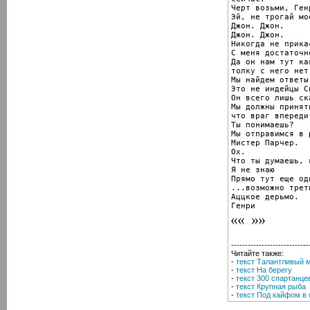
Черт возьми, Генр
Эй, не трогай мо
Джон. Джон.

Джон. Джон.

Никогда не прика
С меня достаточн
Да он нам тут ка
толку с него нет.
Мы найдем ответы
Это не индейцы С
Он всего лишь ск
Мы должны принят
что враг впереди 
Ты понимаешь?

Мы отправимся в 
Мистер Парчер.

Ох.

Что ты думаешь, 
Я не знаю

Прямо тут еще одн
...возможно трет
Аццкое дерьмо.

Генри
----------------------------
Читайте также:
-
текст Талантливый 
-
текст На берегу
-
текст 300 спартанце
-
текст Крупная рыба
-
текст Под кайфом в