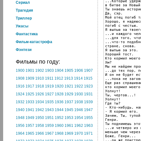
...Которые удерж
Cериал
в битве за Новый 
Ты знаешь истори
Трагедия
Да, сэр.

Мой отец погиб та
Триллер
Хорошо, я надеюс
погиб с честью.

Ужасы
Я выпью за твоег
...и каждого чел
Фантастика
...для того, что
Фильм-катастрофа
...что-то подобн
стране, снова.

Фэнтези
Я выпью за это.

Хороший тост.

Кто кормил моего
Фильмы по году:
Хм?

Мы не найдем про
1900
1901
1902
1903
1904
1905
1906
1907
...до тех пор, п
И он не будет ест
1908
1909
1910
1911
1912
1913
1914
1915
...пока не загово
Еще раз спрашиваю
1916
1917
1918
1919
1920
1921
1922
1923
кто кормил моего
Уолнут!

1924
1925
1926
1927
1928
1929
1930
1931
Ты, чертов...!

Уолнут!

1932
1933
1934
1935
1936
1937
1938
1939
Где ты?

- Кто-нибудь, на
1940
1941
1942
1943
1944
1945
1946
1947
- Я кормил его.

Зачем, Ты, тупой
1948
1949
1950
1951
1952
1953
1954
1955
Генри.

Ты поднимешь это
1956
1957
1958
1959
1960
1961
1962
1963
...и четверо из 
меньше чем через 
1964
1965
1966
1967
1968
1969
1970
1971
Боже, Генри...

...он же пристре