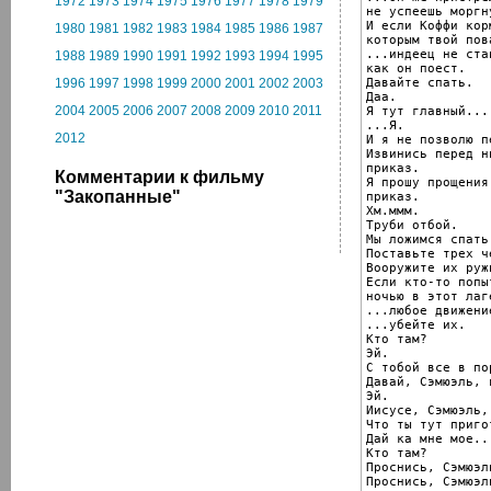
1972
1973
1974
1975
1976
1977
1978
1979
не успеешь моргну
И если Коффи кор
1980
1981
1982
1983
1984
1985
1986
1987
которым твой пов
...индеец не ста
1988
1989
1990
1991
1992
1993
1994
1995
как он поест.

Давайте спать.

1996
1997
1998
1999
2000
2001
2002
2003
Даа.

2004
2005
2006
2007
2008
2009
2010
2011
Я тут главный...

...Я.

2012
И я не позволю п
Извинись перед н
приказ.

Комментарии к фильму
Я прошу прощения
"Закопанные"
приказ.

Хм.ммм.

Труби отбой.

Мы ложимся спать.
Поставьте трех ч
Вооружите их руж
Если кто-то попы
ночью в этот лаге
...любое движение
...убейте их.

Кто там?

Эй.

С тобой все в пор
Давай, Сэмюэль, 
Эй.

Иисусе, Сэмюэль,
Что ты тут приго
Дай ка мне мое...
Кто там?

Проснись, Сэмюэль
Проснись, Сэмюэл