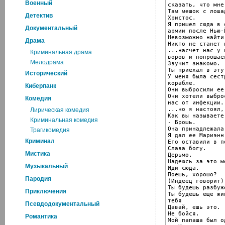
Военный
сказать, что мне
Там мешок с лоша
Детектив
Христос.

Я пришел сюда в 
Документальный
армии после Нью-Й
Невозможно найти
Драма
Никто не станет 
...насчет нас у 
Криминальная драма
воров и попрошаек
Мелодрама
Звучит знакомо.

Ты приехал в эту
Исторический
У меня была сест
корабле.

Киберпанк
Они выбросили ее
Они хотели выбро
Комедия
нас от инфекции..
...но я настоял,
Лирическая комедия
Как вы называете 
Криминальная комедия
- Брошь.

Она принадлежала
Трагикомедия
Я дал ее Мариэнн
Криминал
Его оставили в п
Слава богу.

Мистика
Дерьмо.

Надеюсь за это м
Музыкальный
Иди сюда.

Поешь, хорошо?

Пародия
(Индеец говорит)

Ты будешь разбуж
Приключения
Ты будешь еще жи
тебя

Псевдодокументальный
Давай, ешь это.

Не бойся.

Романтика
Мой папаша был о