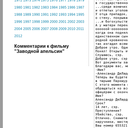
1972
1973
1974
1975
1976
1977
1978
1979
в государственно
...среди вонючих
1980
1981
1982
1983
1984
1985
1986
1987
и отпетых уголовн
У отца припадок,
1988
1989
1990
1991
1992
1993
1994
1995
о стену, покрыва
...и богохульству
1996
1997
1998
1999
2000
2001
2002
2003
А у матери перек
2004
2005
2006
2007
2008
2009
2010
2011
оооооой-оооооооо
когда она поднял
2012
единственном сыне
родной кровиночк
так изгадил всем
Комментарии к фильму
Доброе утро. Оди
"Заводной апельсин"
Понял! Открыть яч
Слушаюсь, сэр.

Доброе утро, сэр.
Вот документы за
Благодарю вас, ми
-Имя?

-Александр ДеЛард
Теперь вы будете
в тюрьме Паркмур.
С этого момента 
обращаться ко вс
офицерам с оконч
Имя?

Александр ДеЛард
Срок?

14 лет, сэр.

Преступление?

Убийство, сэр.

Отлично. Снимите
наручники, мистер
Ваш номер 655321.