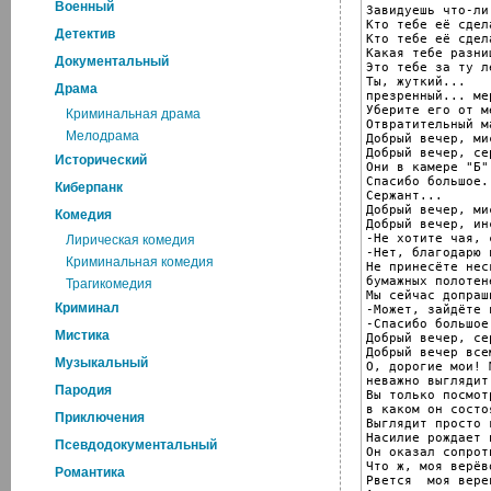
Военный
Завидуешь что-ли.
Кто тебе её сдела
Детектив
Кто тебе её сдела
Какая тебе разни
Документальный
Это тебе за ту ле
Ты, жуткий...

Драма
презренный... ме
Уберите его от ме
Криминальная драма
Отвратительный м
Мелодрама
Добрый вечер, ми
Добрый вечер, сер
Исторический
Они в камере "Б",
Спасибо большое.

Киберпанк
Сержант...

Добрый вечер, ми
Комедия
Добрый вечер, ин
-Не хотите чая, с
Лирическая комедия
-Нет, благодарю 
Криминальная комедия
Не принесёте неск
бумажных полотене
Трагикомедия
Мы сейчас допраш
Криминал
-Может, зайдёте 
-Спасибо большое.
Мистика
Добрый вечер, сер
Добрый вечер всем
Музыкальный
О, дорогие мои! 
неважно выглядит
Пародия
Вы только посмотр
в каком он состоя
Приключения
Выглядит просто 
Насилие рождает 
Псевдодокументальный
Он оказал сопрот
Что ж, моя верёв
Романтика
Рвется  моя вере