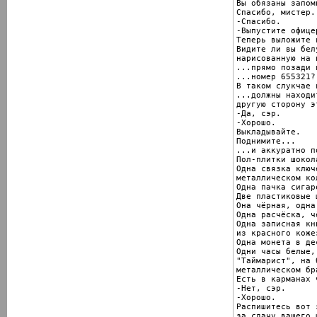
Вы обязаны запом
Спасибо, мистер.
-Спасибо.

-Выпустите офицер
Теперь выложите 
Видите ли вы бел
нарисованную на 
...прямо позади в
...номер 655321?

В таком слукчае 
...должны находи
другую сторону э
-Да, сэр.

-Хорошо.

Выкладывайте.

Поднимите...

...и аккуратно п
Пол-плитки шокола
Одна связка ключ
металлическом кол
Одна пачка сигаре
Две пластиковые 
Она чёрная, одна
Одна расчёска, ч
Одна записная кн
из красного коже
Одна монета в де
Одни часы белые,
"Таймарист", на б
металлическом бр
Есть в карманах 
-Нет, сэр.

-Хорошо.

Распишитесь вот з
за сдачу вашего 