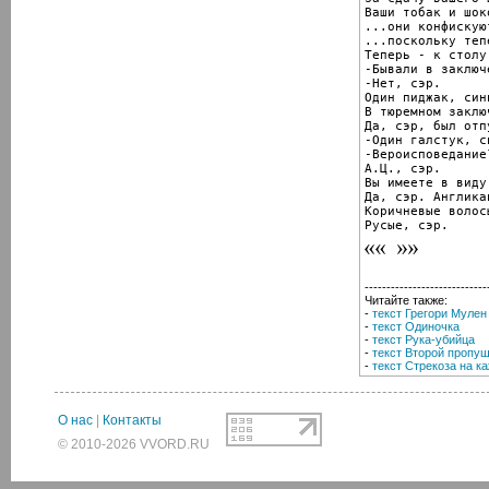
Ваши тобак и шок
...они конфискуют
...поскольку теп
Теперь - к столу
-Бывали в заключ
-Нет, сэр.

Один пиджак, син
В тюремном заключ
Да, сэр, был отп
-Один галстук, си
-Вероисповедание?
А.Ц., сэр.

Вы имеете в виду
Да, сэр. Англика
Коричневые волос
Русые, сэр.
----------------------------
Читайте также:
-
текст Грегори Мулен
-
текст Одиночка
-
текст Рука-убийца
-
текст Второй пропу
-
текст Стрекоза на к
О нас
|
Контакты
© 2010-2026 VVORD.RU