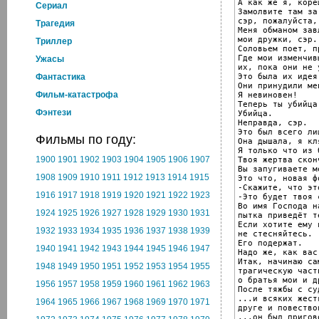
А как же я, коре
Cериал
Замолвите там за
сэр, пожалуйста,
Трагедия
Меня обманом завл
мои дружки, сэр.

Триллер
Соловьем поет, п
Где мои изменчив
Ужасы
их, пока они не 
Это была их идея
Фантастика
Они принудили ме
Фильм-катастрофа
Я невиновен!

Теперь ты убийца
Фэнтези
Убийца.

Неправда, сэр.

Это был всего ли
Фильмы по году:
Она дышала, я кл
Я только что из 
1900
1901
1902
1903
1904
1905
1906
1907
Твоя жертва скон
Вы запугиваете м
1908
1909
1910
1911
1912
1913
1914
1915
Это что, новая ф
-Скажите, что эт
1916
1917
1918
1919
1920
1921
1922
1923
-Это будет твоя 
Во имя Господа н
1924
1925
1926
1927
1928
1929
1930
1931
пытка приведёт т
Если хотите ему 
1932
1933
1934
1935
1936
1937
1938
1939
не стесняйтесь.

Его подержат.

1940
1941
1942
1943
1944
1945
1946
1947
Надо же, как вас
Итак, начинаю са
1948
1949
1950
1951
1952
1953
1954
1955
трагическую част
о братья мои и д
1956
1957
1958
1959
1960
1961
1962
1963
После тяжбы с су
...и всяких жест
1964
1965
1966
1967
1968
1969
1970
1971
друге и повество
...он был пригов