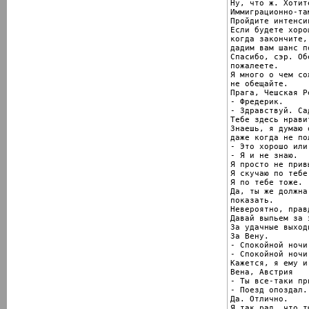
Ну, что ж. Хотит
Иммиграционно-та
Пройдите интенси
Если будете хоро
когда закончите,

дадим вам шанс п
Спасибо, сэр. Об
пожалеете.

Я много о чем со
не обещайте.

Прага, Чешская Р
- Фредерик.

- Здравствуй. Сад
Тебе здесь нравит
Знаешь, я думаю 
даже когда не по
- Это хорошо или
- Я и не знаю.

Я просто не прив
Я скучаю по тебе.
Я по тебе тоже.

Да, ты же должна
показать.

Невероятно, правд
Давай выпьем за 
За удачные выходн
За Вену.

- Спокойной ночи.
- Спокойной ночи.
Кажется, я ему и
Вена, Австрия

- Ты все-таки пр
- Поезд опоздал.

Да. Отлично.

Я так рад, что т