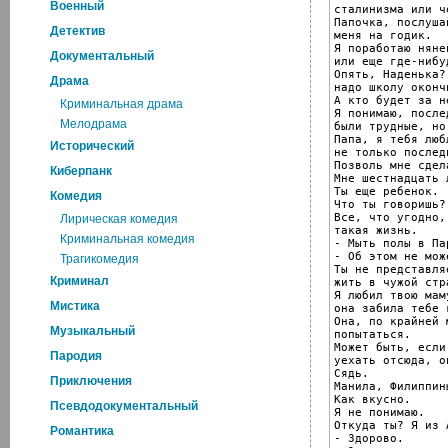
Военный
сталинизма или ч
Папочка, послуша
Детектив
меня на годик.

Я поработаю няне
Документальный
или еще где-нибуд
Опять, Наденька?
Драма
надо школу окончи
А кто будет за н
Криминальная драма
Я понимаю, после
Мелодрама
были трудные, но.
Папа, я тебя люб
Исторический
не только послед
Позволь мне сдел
Киберпанк
Мне шестнадцать л
Ты еще ребенок.

Комедия
Что ты говоришь?
Все, что угодно,
Лирическая комедия
такая жизнь.

Криминальная комедия
- Мыть полы в Па
- Об этом не мож
Трагикомедия
Ты не представля
Криминал
жить в чужой стра
Я любил твою мам
Мистика
она забила тебе 
Она, по крайней 
Музыкальный
попытаться.

Может быть, если
Пародия
уехать отсюда, о
Сядь.

Приключения
Манила, Филиппины
Как вкусно.

Псевдодокументальный
Я не понимаю.

Откуда ты? Я из 
Романтика
- Здорово.
