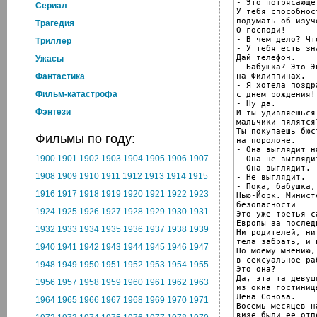
- Это потрясающе
Cериал
У тебя способнос
подумать об изуч
Трагедия
О господи!

- В чем дело? Чт
Триллер
- У тебя есть зн
Дай телефон.

Ужасы
- Бабушка? Это Э
на Филиппинах.

Фантастика
- Я хотела поздр
Фильм-катастрофа
с днем рождения!

- Ну да.

Фэнтези
И ты удивляешься
мальчики пялятся?
Ты покупаешь бюс
Фильмы по году:
на поролоне.

- Она выглядит н
1900
1901
1902
1903
1904
1905
1906
1907
- Она не выгляди
- Она выглядит.

1908
1909
1910
1911
1912
1913
1914
1915
- Не выглядит.

- Пока, бабушка,
1916
1917
1918
1919
1920
1921
1922
1923
Нью-Йорк. Минист
безопасности

1924
1925
1926
1927
1928
1929
1930
1931
Это уже третья с
Европы за послед
1932
1933
1934
1935
1936
1937
1938
1939
Ни родителей, ни
тела забрать, и 
1940
1941
1942
1943
1944
1945
1946
1947
По моему мнению,
в сексуальное раб
1948
1949
1950
1951
1952
1953
1954
1955
Это она?

Да, эта та девуш
1956
1957
1958
1959
1960
1961
1962
1963
из окна гостиницы
Лена Сонова.

1964
1965
1966
1967
1968
1969
1970
1971
Восемь месяцев н
визе были ее отп