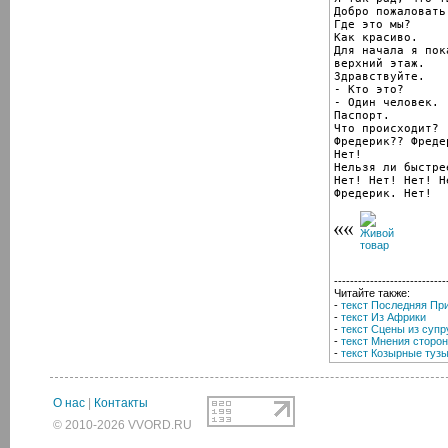
Добро пожаловать.
Где это мы?

Как красиво.

Для начала я пок
верхний этаж.

Здравствуйте.

- Кто это?

- Один человек.

Паспорт.

Что происходит?

Фредерик?? Фреде
Нет!

Нельзя ли быстрее
Нет! Нет! Нет! Н
Фредерик. Нет!
----------------------------
Читайте также:
-
текст Последняя Пр
-
текст Из Африки
-
текст Сцены из супр
-
текст Мнения сторон
-
текст Козырные туз
О нас
|
Контакты
© 2010-2026 VVORD.RU