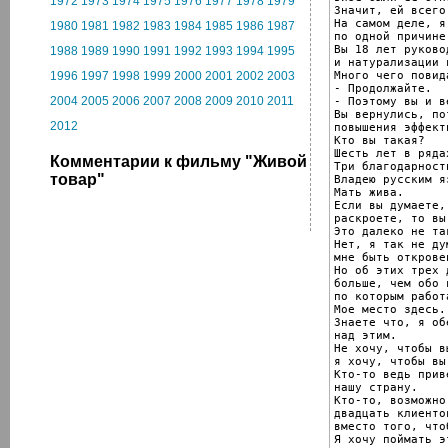
1972
1973
1974
1975
1976
1977
1978
1979
Значит, ей всего
На самом деле, я
1980
1981
1982
1983
1984
1985
1986
1987
по одной причине,
Вы 18 лет руково
1988
1989
1990
1991
1992
1993
1994
1995
и натурализации 
Много чего повид
1996
1997
1998
1999
2000
2001
2002
2003
- Продолжайте.

2004
2005
2006
2007
2008
2009
2010
2011
- Поэтому вы и в
Вы вернулись, по
2012
повышения эффект
Кто вы такая?

Шесть лет в ряда
Комментарии к фильму "Живой
Три благодарност
товар"
Владею русским я
Мать жива.

Если вы думаете,
раскроете, то вы
Это далеко не так
Нет, я так не ду
мне быть открове
Но об этих трех 
больше, чем обо 
по которым работ
Мое место здесь.

Знаете что, я об
над этим.

Не хочу, чтобы в
я хочу, чтобы вы
Кто-то ведь прив
нашу страну.

Кто-то, возможно
двадцать клиенто
вместо того, что
Я хочу поймать э