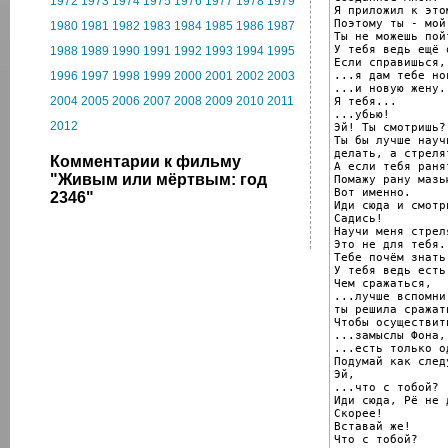
1972
1973
1974
1975
1976
1977
1978
1979
Я приложил к это
Поэтому ты - мой 
1980
1981
1982
1983
1984
1985
1986
1987
Ты не можешь пой
У тебя ведь ещё 
1988
1989
1990
1991
1992
1993
1994
1995
Если справишься,

...я дам тебе но
1996
1997
1998
1999
2000
2001
2002
2003
...и новую жену.

2004
2005
2006
2007
2008
2009
2010
2011
Я тебя...

...убью!

2012
Эй! Ты смотришь?

Ты бы лучше науч
делать, а стреля
Комментарии к фильму
А если тебя раня
"Живым или мёртвым: год
Помажу рану мазь
Вот именно.

2346"
Иди сюда и смотри
Садись!

Научи меня стреля
Это не для тебя.

Тебе почём знать!
У тебя ведь есть
Чем сражаться,

...лучше вспомни
ты решила сражать
Чтобы осуществить
...замыслы Фона,

...есть только о
Подумай как следу
Эй,

...что с тобой?

Иди сюда, Рё не 
Скорее!

Вставай же!

Что с тобой?
