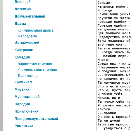
Военный
больше,

начались войны.

Детектив
И тогда...

Земля была уничто
Документальный
Неужели мы хотим
горькие ошибки п
Драма
Горькие ошибки п
не должны повтори
Криминальная драма
Для полного контр
Мелодрама
недопустимы искл
Если младенца об
Исторический
его уничтожат.

Ты всё понимаешь.
Киберпанк
- Тогда зачем ты
- Погибли люди.

Комедия
Много.

Среди них - их др
Лирическая комедия
Презренные мерзав
Криминальная комедия
Я подумал, можно
...нескольким мл
Трагикомедия
по количеству по
Криминал
Ты научился ирон
Это и есть спосо
Мистика
Что ж, пусть так.
Я понял тебя.

Музыкальный
Можешь идти.

Ты плохо себя чу
Пародия
Я позову мастера.
Такэси...

Приключения
...пропал.

Он опять пропал!

Псевдодокументальный
Ты не думай.

Твой сын просто 
Романтика
...увидеться с др