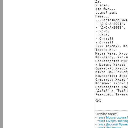
Да.

Я тоже.

Это был...

...мой дом.

Наше...

...настоящее имя 
- "Д-О-А-2001".

- "Д-О-А-2001".

- Ясно.

- Ясно.

- Опять?!

- Опять?!

Рики Такеючи, Шо
Теренс Инь

Марта Чень, Хиро
КеннетЛоу, Уилья
Производство Миц
и Цутому Уэкава

Сценарий: Хитоси
Итиро Рю, Ёсинобу
Композитор: Эндо 
Оператор: Хидэо 
Костюмы: Хироко М
Производство комп
"Дайэй" и "Тоэй В
Режиссёр: Такаши
----------------------------
Читайте также:
-
текст Мосты округа
-
текст Смерть господ
-
текст Дорогой Фрэнк
-
текст Два воина