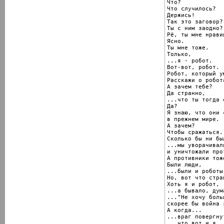
Что?

Что случилось?

Держись!

Так это заговор?

Ты с ним заодно?

Рё, ты мне нравиш
Ясно.

Ты мне тоже.

Только,

...я - робот.

Вот-вот, робот.

Робот, который у
Расскажи о робота
А зачем тебе?

Да странно,

...что ты тогда 
Да?

Я знаю, что они 
в прежнем мире.

А зачем?

Чтобы сражаться.

Сколько бы ни бы
...мы уворачивал
и уничтожали про
А противники тож
Были люди,

...были и роботы.
Но, вот что стран
Хоть я и робот,

...а бывало, дум
..."Не хочу больш
скорее бы война 
А когда...

...враг повергну
...что вот и я
