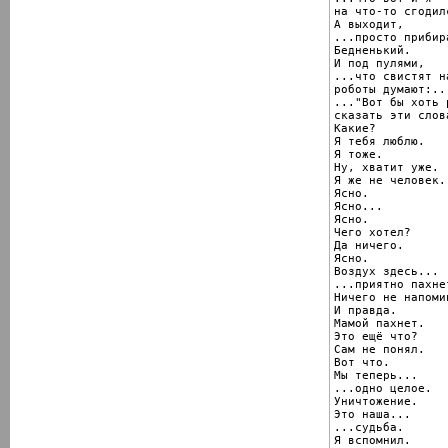
на что-то сгодилс
А выходит,

...просто прибир
Бедненький.

И под пулями,

...что свистят н
роботы думают:..

..."Вот бы хоть р
сказать эти слова
Какие?

Я тебя люблю.

Я тоже.

Ну, хватит уже.

Я же не человек.

Ясно.

Ясно...

Ясно.

Чего хотел?

Да ничего.

Ясно.

Воздух здесь...

...приятно пахнет
Ничего не напомин
И правда.

Мамой пахнет.

Это ещё что?

Сам не понял.

Вот что.

Мы теперь...

...одно целое.

Уничтожение.

Это наша...

...судьба.

Я вспомнил.
