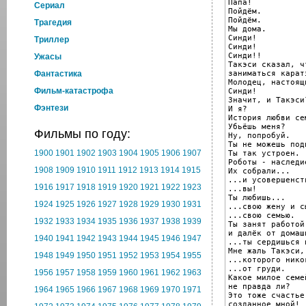
Папа!

Cериал
Пойдём.

Пойдём.

Трагедия
Мы дома.

Синди!

Триллер
Синди!

Синди!!

Ужасы
Такэси сказал, ч
заниматься каратэ
Фантастика
Молодец, настоящ
Фильм-катастрофа
Синди!

Значит, и Такэси?
Фэнтези
И я?

История любви се
Убьёшь меня?

Фильмы по году:
Ну, попробуй.

Ты не можешь под
1900
1901
1902
1903
1904
1905
1906
1907
Ты так устроен.

Роботы - наследи
1908
1909
1910
1911
1912
1913
1914
1915
Их собрали...

...и усовершенст
1916
1917
1918
1919
1920
1921
1922
1923
...вы!

Ты любишь...

1924
1925
1926
1927
1928
1929
1930
1931
...свою жену и сы
...свою семью.

1932
1933
1934
1935
1936
1937
1938
1939
Ты занят работой

и далёк от домаш
1940
1941
1942
1943
1944
1945
1946
1947
...ты сердишься 
Мне жаль Такэси,

1948
1949
1950
1951
1952
1953
1954
1955
...которого нико
...от груди.

1956
1957
1958
1959
1960
1961
1962
1963
Какое милое семей
не правда ли?

1964
1965
1966
1967
1968
1969
1970
1971
Это тоже счастье,
созданное мной!
