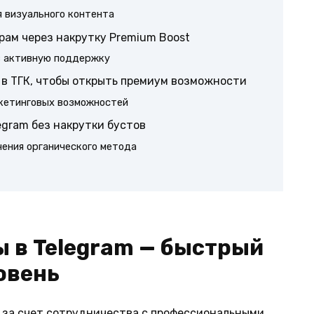
 визуального контента
грам через накрутку Premium Boost
з активную поддержку
 в ТГК, чтобы открыть премиум возможности
кетинговых возможностей
egram без накрутки бустов
чения органического метода
ы в Telegram — быстрый
овень
 за счет сотрудничества с профессиональными