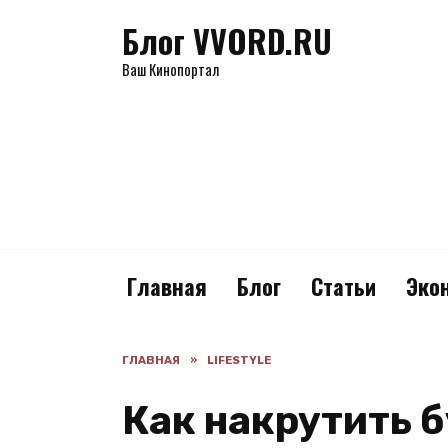
Перейти
Блог VVORD.RU
к
содержанию
Ваш Кинопортал
Главная
Блог
Статьи
Эко
ГЛАВНАЯ
»
LIFESTYLE
Как накрутить б