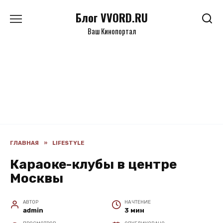
Перейти
Блог VVORD.RU
к
содержанию
Ваш Кинопортал
ГЛАВНАЯ
»
LIFESTYLE
Караоке-клубы в центре
Москвы
АВТОР
НА ЧТЕНИЕ
admin
3 мин