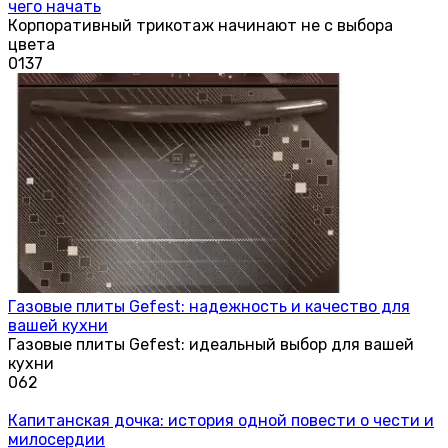
чего начать
Корпоративный трикотаж начинают не с выбора
цвета
0
137
Газовые плиты Gefest: надежность и качество для
вашей кухни
Газовые плиты Gefest: идеальный выбор для вашей
кухни
0
62
Капитанская дочка: история одной повести о чести и
милосердии