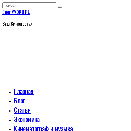
Перейти
Search
к
for:
Блог VVORD.RU
содержанию
Ваш Кинопортал
Главная
Блог
Статьи
Экономика
Кинематограф и музыка