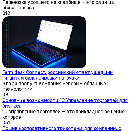
Перевозка усопшего на кладбище — это один из
обязательных
0
12
Termidesk Connect: российский ответ ушедшим
гигантам балансировки нагрузки
Что за продукт Компания «Увеон – облачные
технологии»
0
8
Основные возможности 1С:Управление торговлей для
бизнеса
1С:Управление торговлей — это прикладное решение,
которое
0
51
Пошив корпоративного трикотажа для компании: с