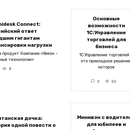
Основные
idesk Connect:
возможности
сийский ответ
1С:Управление
дшим гигантам
торговлей для
ансировки нагрузки
бизнеса
а продукт Компания «Увеон –
1С:Управление торговлей
ные технологии»
это прикладное решение
которое
8
0
50
Минивэн с водител
итанская дочка:
для юбилеев и
рия одной повести о