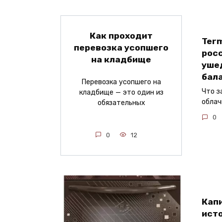
Как проходит
Term
перевозка усопшего
рос
на кладбище
уше
бал
Перевозка усопшего на
Что з
кладбище — это один из
облач
обязательных
0
0
12
Кап
исто