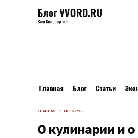
Перейти
Блог VVORD.RU
к
содержанию
Ваш Кинопортал
Главная
Блог
Статьи
Эко
ГЛАВНАЯ
»
LIFESTYLE
О кулинарии и о