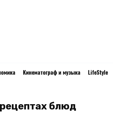
номика
Кинематограф и музыка
LifeStyle
 рецептах блюд