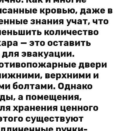
исанные кровью, даже в
енные знания учат, что
меньшить количество
ара — это оставить
для эвакуации.
ротивопожарные двери
нижними, верхними и
и болтами. Однако
оды, а помещения,
ля хранения ценного
этого существуют
удлиненные ручки-