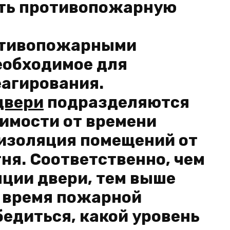
ить противопожарную
отивопожарными
еобходимое для
еагирования.
двери
подразделяются
симости от времени
 изоляция помещений от
ня. Соответственно, чем
ции двери, тем выше
о время пожарной
едиться, какой уровень