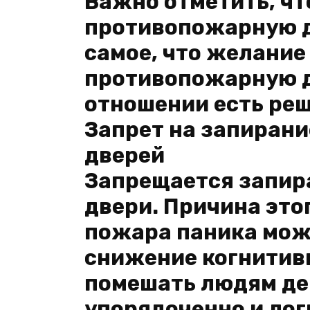
Важно отметить, чт
противопожарную дв
самое, что желание
противопожарную дв
отношении есть реш
Запрет на запиран
дверей
Запрещается запир
двери. Причина этог
пожара паника мож
снижение когнитив
помешать людям де
упорядоченно и лог