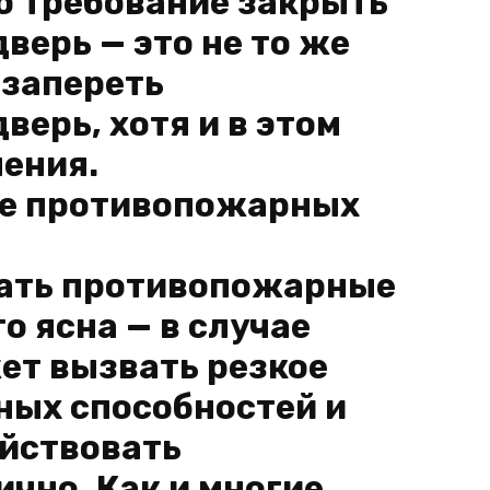
о требование закрыть
ерь — это не то же
 запереть
ерь, хотя и в этом
ения.
ие противопожарных
ать противопожарные
о ясна — в случае
ет вызвать резкое
ных способностей и
йствовать
ично. Как и многие