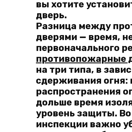
вы хотите установ
дверь.
Разница между пр
дверями — время, н
первоначального р
противопожарные 
на три типа, в зави
сдерживания огня:
распространения ог
дольше время изоля
уровень защиты. В
инспекции важно уб