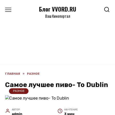
Перейти
Блог VVORD.RU
к
содержанию
Ваш Кинопортал
ГЛАВНАЯ
»
РАЗНОЕ
Самое лучшее пиво- To Dublin
РАЗНОЕ
АВТОР
НА ЧТЕНИЕ
admin
3 мин