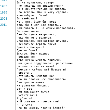
1979
Вы не лукавили, говоря

что никогда не видели меня?

1987
Но я действительно не видела.

Что теперь? Как я могу сделать

1995
что-нибуть с Этим?

Вы замёрзли?

2003
Нет, нет, было бы проще

2011
если бы я мог Вас видеть...

Сомневаюсь я, но можем попробовать.

Вы замерзнете.

Вам бы лучше напрячься,

пока Он не отвалился.

Старенькая, несчастная Штучка.

Прекратите терять время!

Давайте быстрее!

Где ты была?

Быстро. Бери поднос

немедленно!

Тебе нужно менять привычки.

Нам нужно поддерживать репутацию.

Не смотри так на меня!

Прекрати сейчас же! Прекрати!

Перестань!

Остановись немедленно!

Что ты против неё обозлилась?

Она просто шлюха,

натуральная блядь...

вот и всё

чем она может быть!

Пустите меня!

Я убью её!

- Я сказала - прекратите!

- Ты сука!

Что ты имеешь против блядей?
