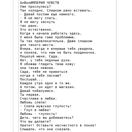
АлВолИМПЕРИЯ ЧУВСТВ

Уже проснулась?

Так холодно. Слишком рано вставать.

- Давай поспим еще немного.

- Я не могу спать.

Я не могу заснуть

так рано.

Это естественно.

Когда я начала работать здесь,

У меня была таже проблемма.

Ты так привлекательна. Даже слишком

для такого места.

Вчера, когда я впервые тебя увидела,

я поняла, что нам не быть поодиночке.

Поцелуй меня, Сада.

Нет, у тебя ледяные руки.

Я обожаю гладить твою кожу;

она такая нежная.

Сада, тебе не нравиться

когда я тебя ласкаю?

Послушай...

Каждое утро одно и то же.

А потом, он идет в магазин.

Давай побалуемся.

Ты первая.

Счастлива в любви.

Любовь слепа!

- Слепа мужская глупость!

- Глуп в любви!

Любовь - глупость!

Дети, чего вы добиваетесь?

Что вы делаете?

Хватит! Оставьте несчастного в покое!

Слышали, что она сказала.
