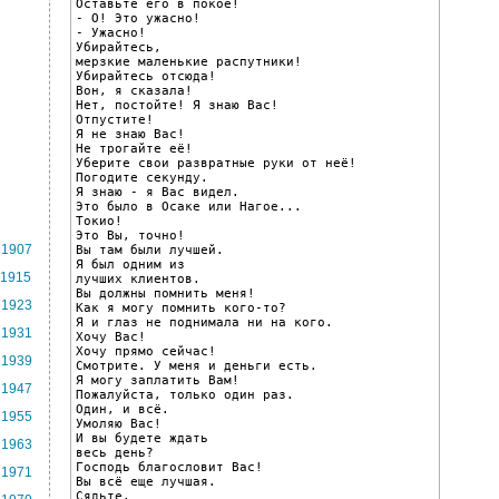
Оставьте его в покое!

- О! Это ужасно!

- Ужасно!

Убирайтесь,

мерзкие маленькие распутники!

Убирайтесь отсюда!

Вон, я сказала!

Нет, постойте! Я знаю Вас!

Отпустите!

Я не знаю Вас!

Не трогайте её!

Уберите свои развратные руки от неё!

Погодите секунду.

Я знаю - я Вас видел.

Это было в Осаке или Нагое...

Токио!

Это Вы, точно!

1907
Вы там были лучшей.

Я был одним из

1915
лучших клиентов.

Вы должны помнить меня!

1923
Как я могу помнить кого-то?

Я и глаз не поднимала ни на кого.

1931
Хочу Вас!

Хочу прямо сейчас!

1939
Смотрите. У меня и деньги есть.

Я могу заплатить Вам!

1947
Пожалуйста, только один раз.

Один, и всё.

1955
Умоляю Вас!

И вы будете ждать

1963
весь день?

Господь благословит Вас!

1971
Вы всё еще лучшая.

Сядьте.
