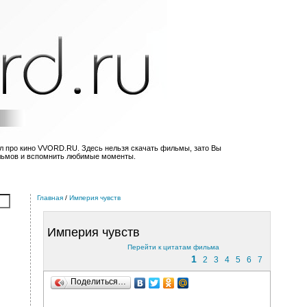
л про кино VVORD.RU. Здесь нельзя скачать фильмы, зато Вы
льмов и вспомнить любимые моменты.
Главная
/
Империя чувств
Империя чувств
Перейти к цитатам фильма
1
2
3
4
5
6
7
Поделиться…