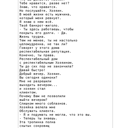
Тебе нравится, разве нет?

Знаю, что нравится.

Но послушайте, Хозяин.

В моей жизни есть мужчина,

который меня ревнует.

Я знаю о нем всё.

Твой банкрот-жиголо.

- Ты здесь работаешь, чтобы

покрыть его долги. - Да.

Жизнь трудна.

Тем не менее, ты не настолько

целомудренна, не так ли?

Говорят у этого дома

респектабельная репутация.

Конечно, ты права.

Респектабельный дом

с респектабельным Хозяином.

Ты до сих пор не закончила?

Давай быстро!

Добрый вечер, Хозяин.

Вы сегодня одиноки?

Мне не разрешили

выходить вечером...

и хозяин стал

клиентом.

Почему Вам не позволили

выйти вечером?

Слишком много соблазнов.

Хозяйка велела мне

Обслужить клиента.

- Я и подумать не могла, что это вы.

- Теперь ты знаешь.

Эта тропинка полна

скытых сокровищ
