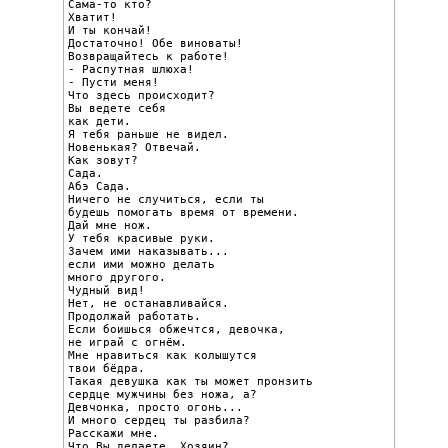
Сама-то кто?

Хватит!

И ты кончай!

Достаточно! Обе виноваты!

Возвращайтесь к работе!

- Распутная шлюха!

- Пусти меня!

Что здесь происходит?

Вы ведете себя

как дети.

Я тебя раньше не видел.

Новенькая? Отвечай.

Как зовут?

Сада.

Абэ Сада.

Ничего не случиться, если ты

будешь помогать время от времени.

Дай мне нож.

У тебя красивые руки.

Зачем ими наказывать...

если ими можно делать

много другого.

Чудный вид!

Нет, не останавливайся.

Продолжай работать.

Если боишься обжечтся, девочка,

не играй с огнём.

Мне нравиться как колышутся

твои бёдра.

Такая девушка как ты может пронзить

сердце мужчины без ножа, а?

Девчонка, просто огонь...

И много сердец ты разбила?

Расскажи мне.

Что Вы делаете, Хозяин?
