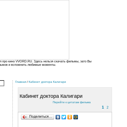
л про кино VVORD.RU. Здесь нельзя скачать фильмы, зато Вы
льмов и вспомнить любимые моменты.
Главная
/
Кабинет доктора Калигари
Кабинет доктора Калигари
Перейти к цитатам фильма
1
2
Поделиться…