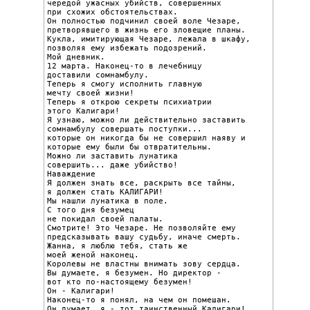
чередой ужасных убийств, совершенных

при схожих обстоятельствах.

Он полностью подчинил своей воле Чезаре,

претворявшего в жизнь его зловещие планы.

Кукла, имитирующая Чезаре, лежала в шкафу,

позволяя ему избежать подозрений.

Мой дневник.

12 марта. Наконец-то в лечебницу

доставили сомнамбулу.

Теперь я смогу исполнить главную

мечту своей жизни!

Теперь я открою секреты психиатрии

этого Калигари!

Я узнаю, можно ли действительно заставить

сомнамбулу совершать поступки...

которые он никогда бы не совершил наяву и

которые ему были бы отвратительны.

Можно ли заставить лунатика

совершить... даже убийство!

Наваждение

Я должен знать все, раскрыть все тайны,

я должен стать КАЛИГАРИ!

Мы нашли лунатика в поле.

С того дня безумец

не покидал своей палаты.

Смотрите! Это Чезаре. Не позволяйте ему

предсказывать вашу судьбу, иначе смерть.

Жанна, я люблю тебя, стать же

моей женой наконец.

Королевы не властны внимать зову сердца.

Вы думаете, я безумен. Но директор -

вот кто по-настоящему безумен!

Он - Калигари!

Наконец-то я понял, на чем он помешан.

Он думает, я - тот таинственный Калигари!
