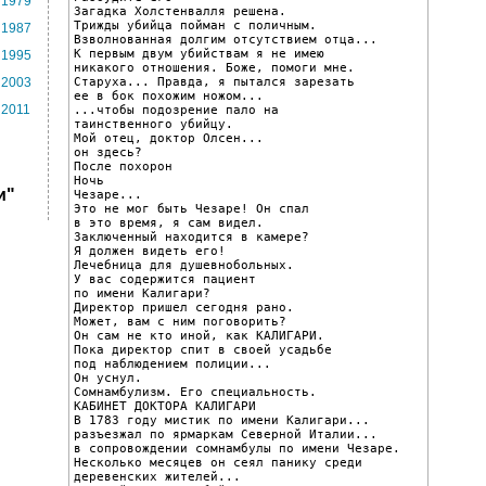
1979
Загадка Холстенвалля решена.

Трижды убийца пойман с поличным.

1987
Взволнованная долгим отсутствием отца...

К первым двум убийствам я не имею

1995
никакого отношения. Боже, помоги мне.

Старуха... Правда, я пытался зарезать

2003
ее в бок похожим ножом...

2011
...чтобы подозрение пало на

таинственного убийцу.

Мой отец, доктор Олсен...

он здесь?

После похорон

Ночь

и"
Чезаре...

Это не мог быть Чезаре! Он спал

в это время, я сам видел.

Заключенный находится в камере?

Я должен видеть его!

Лечебница для душевнобольных.

У вас содержится пациент

по имени Калигари?

Директор пришел сегодня рано.

Может, вам с ним поговорить?

Он сам не кто иной, как КАЛИГАРИ.

Пока директор спит в своей усадьбе

под наблюдением полиции...

Он уснул.

Сомнамбулизм. Его специальность.

КАБИНЕТ ДОКТОРА КАЛИГАРИ

В 1783 году мистик по имени Калигари...

разъезжал по ярмаркам Северной Италии...

в сопровождении сомнамбулы по имени Чезаре.

Несколько месяцев он сеял панику среди

деревенских жителей...
