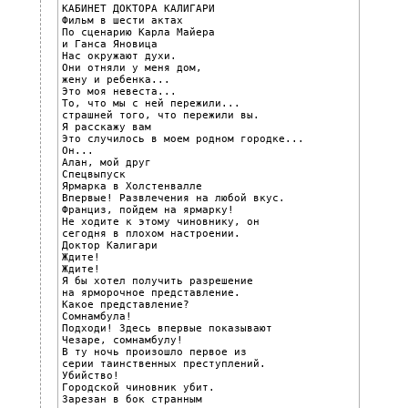
КАБИНЕТ ДОКТОРА КАЛИГАРИ

Фильм в шести актах

По сценарию Карла Майера

и Ганса Яновица

Нас окружают духи.

Они отняли у меня дом,

жену и ребенка...

Это моя невеста...

То, что мы с ней пережили...

страшней того, что пережили вы.

Я расскажу вам

Это случилось в моем родном городке...

Он...

Алан, мой друг

Спецвыпуск

Ярмарка в Холстенвалле

Впервые! Развлечения на любой вкус.

Франциз, пойдем на ярмарку!

Не ходите к этому чиновнику, он

сегодня в плохом настроении.

Доктор Калигари

Ждите!

Ждите!

Я бы хотел получить разрешение

на ярморочное представление.

Какое представление?

Сомнамбула!

Подходи! Здесь впервые показывают

Чезаре, сомнамбулу!

В ту ночь произошло первое из

серии таинственных преступлений.

Убийство!

Городской чиновник убит.

Зарезан в бок странным
