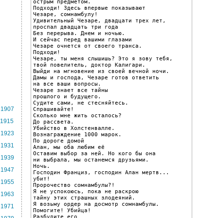
острым предметом.

Подходи! Здесь впервые показывают

Чезаре, сомнамбулу!

Удивительный Чезаре, двадцати трех лет,

проспал двадцать три года

Без перерыва. Днем и ночью.

И сейчас перед вашими глазами

Чезаре очнется от своего транса.

Подходи!

Чезаре, ты меня слышишь? Это я зову тебя,

твой повелитель, доктор Калигари.

Выйди на мгновение из своей вечной ночи.

Дамы и господа, Чезаре готов ответить

на все ваши вопросы.

Чезаре знает все тайны

прошлого и будущего.

Судите сами, не стесняйтесь.

1907
Спрашивайте!

Сколько мне жить осталось?

1915
До рассвета.

Убийство в Холстенвалле.

1923
Вознаграждение 1000 марок.

По дороге домой

1931
Алан, мы оба любим её

Оставим выбор за ней. Но кого бы она

1939
ни выбрала, мы останемся друзьями.

Ночь.

1947
Господин Франциз, господин Алан мертв...

убит!

1955
Пророчество сомнамбулы?!

Я не успокоюсь, пока не раскрою

1963
тайну этих страшных злодеяний.

Я возьму ордер на досмотр сомнамбулы.

1971
Помогите! Убийца!

Разбудите его
