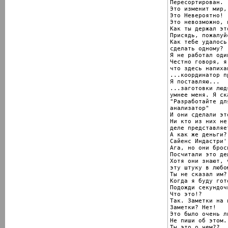
Пересортирован.

Это изменит мир,
Это Невероятно!

Это невозможно, 
Как ты держал эт
Присядь, пожалуйс
Как тебе удалось
сделать одному?

Я не работал один
Честно говоря, я
что здесь напиха
...координатор п
Я поставляю...

...заготовки люд
умнее меня. Я ск
"Разработайте дл
анализатор"

И они сделали эт
Ни кто из них не
деле представляе
А как же деньги?
Сайенс Индастри'
Ага, но они брос
Посчитали это де
Хотя они знают, 
эту штуку в любо
Ты не сказал им?

Koгда я буду гото
Подожди секундочк
Что это!?

Так. Заметки на 
Заметки? Нет!

Это было очень ли
Не пиши об этом.

Ты это о чем??
