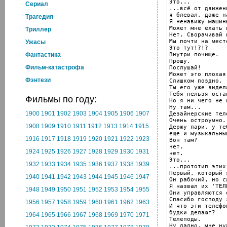
Это...

Cериал
...всё от движен
я блевал, даже н
Трагедия
Я ненавижу машины
Может мне ехать 
Триллер
Нет. Сворачивай 
Мы почти на месте
Ужасы
Это тут!?!?

Внутри почище.

Фантастика
Прошу.

Фильм-катастрофа
Послушай!

Может это плохая 
Фэнтези
Слишком поздно.

Ты его уже видела
Тебя нельзя оста
Фильмы по году:
Но я ни чего не 
Ну там...

1900
1901
1902
1903
1904
1905
1906
1907
Дезайнерские тел
Очень остроумно.

1908
1909
1910
1911
1912
1913
1914
1915
Держу пари, у те
еще и музыкальны
1916
1917
1918
1919
1920
1921
1922
1923
Вон там?

нет.

1924
1925
1926
1927
1928
1929
1930
1931
нет.

Это...

1932
1933
1934
1935
1936
1937
1938
1939
...прототип этих.
Первый, который 
1940
1941
1942
1943
1944
1945
1946
1947
Он рабочий, но с
Я назвал их 'ТЕЛ
1948
1949
1950
1951
1952
1953
1954
1955
Они управляются 
Спасибо господу 
1956
1957
1958
1959
1960
1961
1962
1963
И что эти телефон
будки делают?

1964
1965
1966
1967
1968
1969
1970
1971
Телеподы.

Ну ладно, мне ну