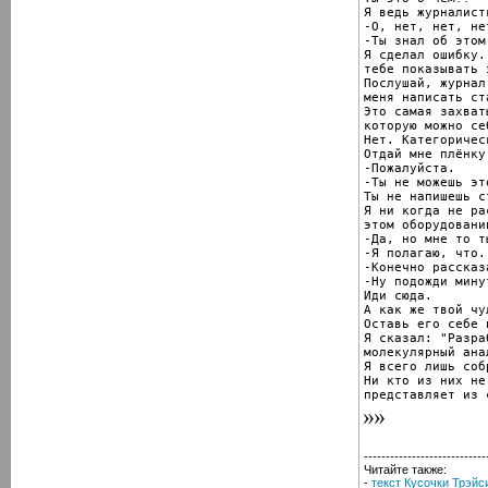
Я ведь журналистк
-О, нет, нет, нет
-Ты знал об этом.
Я сделал ошибку.
тебе показывать 
Послушай, журнал
меня написать ста
Это самая захват
которую можно се
Нет. Категоричес
Отдай мне плёнку.
-Пожалуйста.

-Ты не можешь эт
Ты не напишешь ст
Я ни когда не ра
этом оборудовани
-Да, но мне то т
-Я полагаю, что..
-Конечно рассказа
-Ну подожди минут
Иди сюда.

А как же твой чул
Оставь его себе 
Я сказал: "Разра
молекулярный ана
Я всего лишь соб
Ни кто из них не
представляет из 
----------------------------
Читайте также:
-
текст Кусочки Трэйс