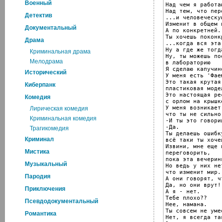
Военный
Над чем я работаю
Над тем, что пер
Детектив
...и человеческу
Изменит в общем 
Документальный
А по конкретней.

Ты хочешь поконк
Драма
...когда вся эта
Ну а где же тогда
Криминальная драма
Ну, ты можешь по
Мелодрама
в лабораторию

Я сделаю капучино
Исторический
У меня есть 'Фаем
Это такая крутая

Киберпанк
пластиковая модел
Это настоящая ре
Комедия
с орлом на крышке
У меня возникает
Лирическая комедия
что ты не сильно
Криминальная комедия
-И ты это говориш
-Да.

Трагикомедия
Ты делаешь ошибк
Криминал
всё таки ты хоче
Извини, мне еще 
Мистика
переговорить,

пока эта вечерин
Музыкальный
Но ведь у них не
что изменит мир.

Пародия
А они говорят, ч
Да, но они врут!!
Приключения
А я - нет.

Тебе плохо??

Псевдодокументальный
Нее, намана.

Ты совсем не уме
Романтика
Нет, я всегда так