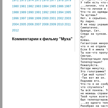
1972
1973
1974
1975
1976
1977
1978
1979
У тебя есть что-
...личное, что я
1980
1981
1982
1983
1984
1985
1986
1987
Что-то личное и 
Что-то из одежды
1988
1989
1990
1991
1992
1993
1994
1995
Ты шутишь?

Нет, я серьёзно.

1996
1997
1998
1999
2000
2001
2002
2003
Ну ладно.

2004
2005
2006
2007
2008
2009
2010
2011
Я не ношу украшен
Симпатично.

2012
Брандл, Сет.

Следи за чулком.

Ну?

Комментарии к фильму "Муха"
Клёво.

Гигантская микро
что я не отдала 
Если б я имела '
Ты кое-что пропус
Телепортация про

Телепортация?

Пожалуйста.

Погоди минутку.

Это голограмма?

-Где мой чулок?

-Так вот же он.

Подними его.

Что-то я не сооб
что случилось?

Ты всё поняла. То
не можешь справи
Твой чулок всего 
был телепортирова
...из одного тел
Разобран на част