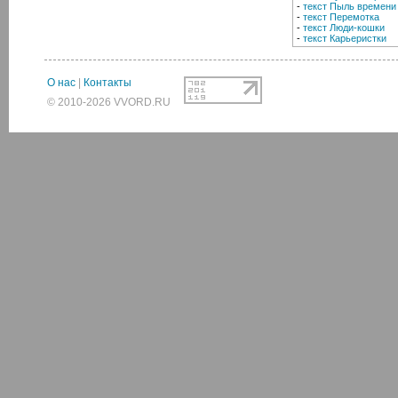
-
текст Пыль времени
-
текст Перемотка
-
текст Люди-кошки
-
текст Карьеристки
О нас
|
Контакты
© 2010-2026 VVORD.RU