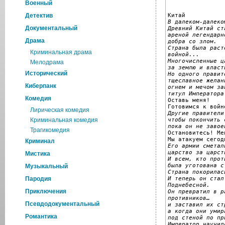
Военный
Детектив
В далеком-далеко
Документальный
Древний Китай ст
ареной легендарн
Драма
добра со злом.
Страна была раст
Криминальная драма
войной... 
Многочисленные ц
Мелодрама
за землю и власт
Исторический
Но одного правит
тщеславное желан
Киберпанк
огнем и мечом за
титул Императора
Комедия

Оставь меня!

Лирическая комедия
Другие правители
чтобы покончить 
Криминальная комедия
пока он не завое
Трагикомедия

Остановитесь! Ме
Криминал
Его армии сметал
царство за царст
Мистика
И всем, кто прот
была уготована с
Музыкальный
Страна покорилас
И теперь он стал
Пародия
Поднебесной.
Приключения
Он превратил в р
противников… 
Псевдодокументальный
и заставил их ст
а когда они умир
Романтика
под стеной по пр
Император научил