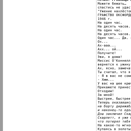

Можете бежать…

спастись не удаст
"Ужение нахлёстом
ГРАФСТВО ОКСФОРД
1946 г.

На один час.

На десять часов.

На один час.

На десять часов.

Один час... Да, 
Ох...

Ах-ааа...

Ахх... ой...

Получите!

Эви, я дома!

Миссис О'Коннелл
вернется к ужину.
Ах, ясно, замеча
Ты считал, что я
- Я в вас не сом
- Хмм...

У вас на шее крю
Прикажете принес
Отходим!

За мной!

Теперь оказавшис
на борту дирижаб
и наконец-то одо
Дэш заключил Ска
Скарлетт, я уже 
что потерял тебя

На какое-то мгно
Купаясь в золоты