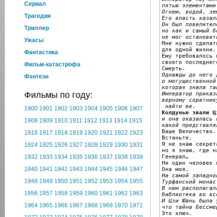
Cериал
пятью элементами
Огнем, водой, зе
Трагедия
Его власть казал
Он был повелител
Триллер
но как и самый б
не мог остановит
Ужасы

Мне нужно сделат
для одной жизни.

Фантастика
Ему требовалось 
своего последнег
Фильм-катастрофа
Однажды до него 
Фэнтези
о могущественной
которая знала та
Фильмы по году:
Император приказ
верному соратник
 найти ее.
1900
1901
1902
1903
1904
1905
1906
1907
Колдунью звали Ц
и она оказалась 
1908
1909
1910
1911
1912
1913
1914
1915
какой представля

Ваше Величество..
1916
1917
1918
1919
1920
1921
1922
1923
Встаньте.

Я не знаю секрет
1924
1925
1926
1927
1928
1929
1930
1931
но я знаю, где н
Генерал…

1932
1933
1934
1935
1936
1937
1938
1939
Ни один человек 
1940
1941
1942
1943
1944
1945
1946
1947
На самой западно
1948
1949
1950
1951
1952
1953
1954
1955
Турфанский монас
В нем располагал
1956
1957
1958
1959
1960
1961
1962
1963
библиотека во вс
И Цзи Юань была 
1964
1965
1966
1967
1968
1969
1970
1971
что тайна бессме