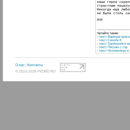
наши герои скреп
страстным поцелуе
Никогда еще любов
не была столь си
----------------------------
Читайте также:
-
текст Варвара-краса
-
текст Синоби 8
-
текст Запёкшаяся к
-
текст Письмо с гор
-
текст Незнакомцы в
О нас
|
Контакты
© 2010-2026 VVORD.RU