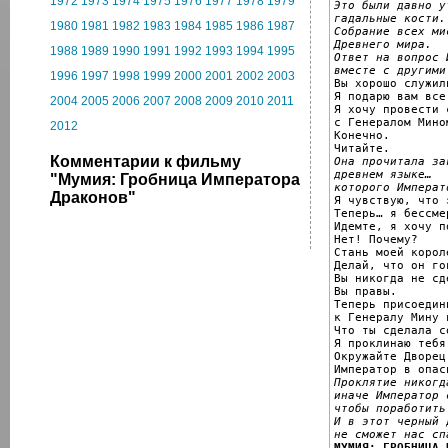
1972
1973
1974
1975
1976
1977
1978
1979
Это были давно у
гадальные кости.
1980
1981
1982
1983
1984
1985
1986
1987
Собрание всех ми
Древнего мира.
1988
1989
1990
1991
1992
1993
1994
1995
Ответ на вопрос 
вместе с другими
1996
1997
1998
1999
2000
2001
2002
2003

Вы хорошо служил
Я подарю вам все
2004
2005
2006
2007
2008
2009
2010
2011
Я хочу провести 
с Генералом Мином
2012
Конечно.

Комментарии к фильму
Она прочитала за
древнем языке… 
"Мумия: Гробница Императора
которого Императ
Драконов"

Я чувствую, что 
Теперь… я бессмер
Идемте, я хочу п
Нет! Почему?

Стань моей корол
Делай, что он го
Вы никогда не сд
Вы правы.

Теперь присоедини
к Генералу Мину в
Что ты сделала с
Я проклинаю тебя
Окружайте Дворец!
Проклятие никогд
иначе Император 
чтобы поработить
И в этот черный 
не сможет нас сп
МУМИЯ: ГРОБНИЦА 