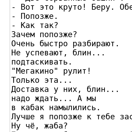
- Вот это круто! Беру. Обе
- Попозже.

- Как так?

Зачем попозже?

Очень быстро разбирают.

Не успевают, блин...

подтаскивать.

"Мегакино" рулит!

Только эта...

Доставка у них, блин...

надо ждать... А мы

в кабак намылились.

Лучше я попозже к тебе зас
Ну чё, жаба?
