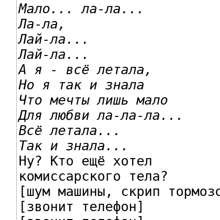
Мало... ла-ла...
Ла-ла,

Лай-ла...
Лай-ла...
А я - всё летала,

Но я так и знала
Что мечты лишь мало

Для любви ла-ла-ла...
Всё летала...
Так и знала...

Ну? Кто ещё хотел

комиссарского тела?

[шум машины, скрип тормозо
[звонит телефон]
