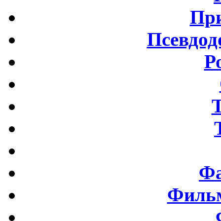
Пр
Псевдод
Р
Фа
Фильм