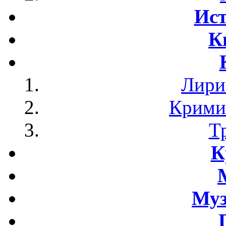
Ист
К
Лири
Крими
Т
К
Му