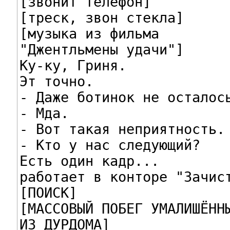
[звонит телефон]

[треск, звон стекла]

[музыка из фильма

"Джентльмены удачи"]

Ку-ку, Гриня.

Эт точно.

- Даже ботинок не осталось
- Мда.

- Вот такая неприятность.

- Кто у нас следующий?

Есть один кадр...

работает в конторе "Зачист
[ПОИСК]

[МАССОВЫЙ ПОБЕГ УМАЛИШЁННЫ