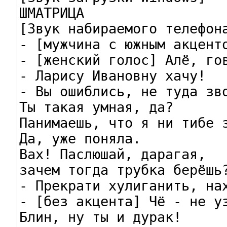
ШМАТРИЦА

[Звук набираемого телефона
- [мужчина с южным акценто
- [женский голос] Алё, гов
- Ларису Ивановну хачу!

- Вы ошиблись, не туда зво
Ты такая умная, да?

Панимаешь, что я ни тибе з
Да, уже поняла.

Вах! Паслюшай, дарагая,

зачем тогда трубка берёшь?
- Прекрати хулиганить, нах
- [без акцента] Чё - не уз
Блин, ну ты и дурак!
