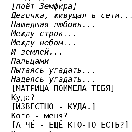
[поёт Земфира]

Девочка, живущая в сети..
Нашедшая любовь...

Между строк...
Между небом...
И землей...

Пальцами
Пытаясь угадать...
Надеясь угадать...

[МАТРИЦА ПОИМЕЛА ТЕБЯ]

Куда?

[ИЗВЕСТНО - КУДА.]

Кого - меня?

[А ЧЁ - ЕЩЁ КТО-ТО ЕСТЬ?]
