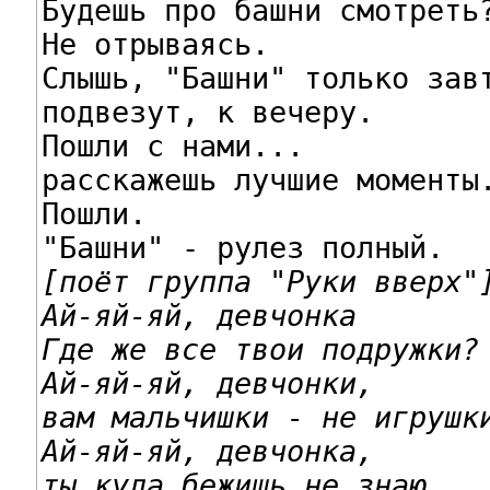
Будешь про башни смотреть?
Не отрываясь.

Слышь, "Башни" только завт
подвезут, к вечеру.

Пошли с нами...

расскажешь лучшие моменты.
Пошли.

[поёт группа "Руки вверх"]
Ай-яй-яй, девчонка
Где же все твои подружки?
Ай-яй-яй, девчонки,

вам мальчишки - не игрушк
Ай-яй-яй, девчонка,

ты куда бежишь не знаю.