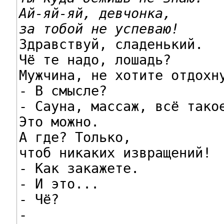
Ай-яй-яй, девчонка,

за тобой не успеваю!

Здравствуй, сладенький.

Чё те надо, лошадь?

Мужчина, не хотите отдохну
- В смысле?

- Сауна, массаж, всё такое
Это можно.

А где? Только,

чтоб никаких извращений!

- Как закажете.

- И это...

- Чё?

-