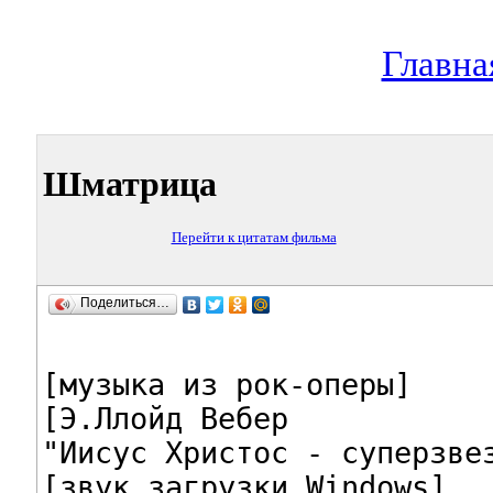
Главна
Шматрица
Перейти к цитатам фильма
Поделиться…
[музыка из рок-оперы]

[Э.Ллойд Вебер

"Иисус Христос - суперзвез
[звук загрузки Windows]
