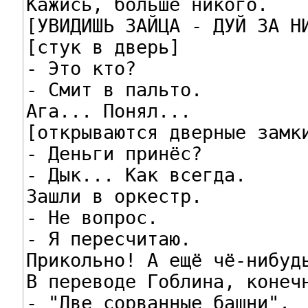
Кажись, больше никого.

[УВИДИШЬ ЗАЙЦА - ДУЙ ЗА НИ
[стук в дверь]

- Это кто?

- Смит в пальто.

Ага... Понял...

[открываются дверные замки
- Деньги принёс?

- Дык... Как всегда.

Зашли в оркестр.

- Не вопрос.

- Я пересчитаю.

Прикольно! А ещё чё-нибудь
В переводе Гоблина, конечн
- "Две сорванные башни".
