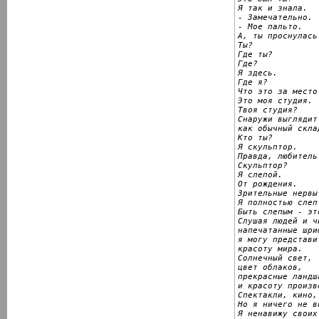
Я так и знала.

- Замечательно.

- Мое пальто.

А, ты проснулась.
Ты?

Где ты?

Где?

Я здесь.

Где я?

Что это за место?
Это моя студия.

Твоя студия?

Снаружи выглядит

как обычный склад
Кто ты?

Я скульптор.

Правда, любитель.
Скульптор?

Я слепой.

От рождения.

Зрительные нервы
Я полностью слеп.
Быть слепым - эт
Слушая людей и ч
напечатанные шри
я могу представи
красоту мира.

Солнечный свет,

цвет облаков,

прекрасные ландша
и красоту произв
Спектакли, кино,
Но я ничего не ви
Я ненавижу своих