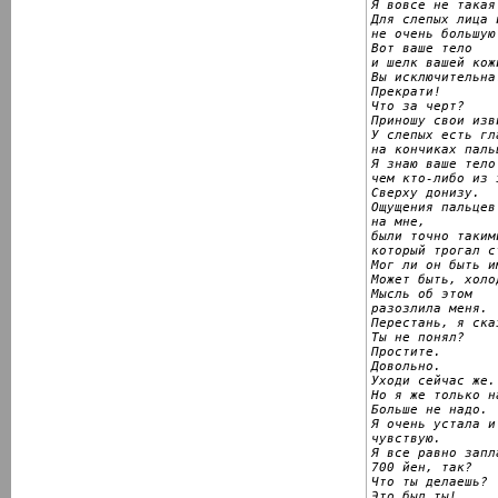
Я вовсе не такая
Для слепых лица и
не очень большую 
Вот ваше тело

и шелк вашей кожи
Вы исключительна.
Прекрати!

Что за черт?

Приношу свои изв
У слепых есть гла
на кончиках пальц
Я знаю ваше тело
чем кто-либо из 
Сверху донизу.

Ощущения пальцев
на мне,

были точно таким
который трогал ст
Мог ли он быть им
Может быть, холо
Мысль об этом

разозлила меня.

Перестань, я сказ
Ты не понял?

Простите.

Довольно.

Уходи сейчас же.

Но я же только на
Больше не надо.

Я очень устала и
чувствую.

Я все равно запла
700 йен, так?

Что ты делаешь?

Это был ты!
