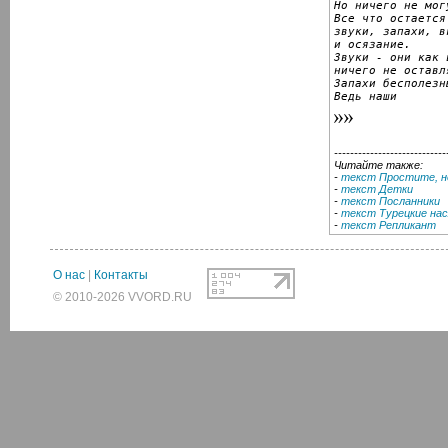
Но ничего не мог
Все что остается
звуки, запахи, вк
и осязание.

Звуки - они как в
ничего не оставля
Запахи бесполезны
Ведь наши
----------------------------
Читайте также:
-
текст Простите, н
-
текст Детки
-
текст Посланники
-
текст Турецкие на
-
текст Репликант
О нас
|
Контакты
© 2010-2026 VVORD.RU