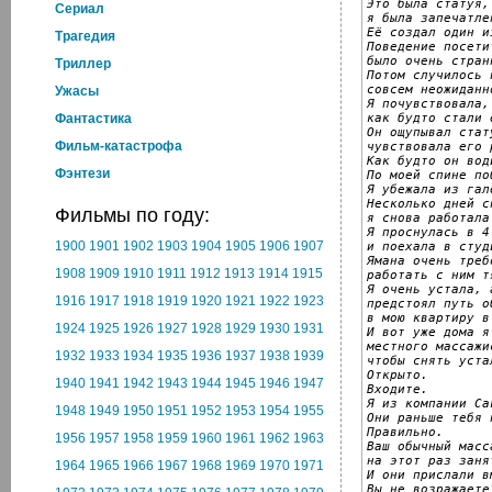
Это была статуя,
Cериал
я была запечатле
Её создал один и
Трагедия
Поведение посетит
было очень странн
Триллер
Потом случилось н
совсем неожиданно
Ужасы
Я почувствовала,
как будто стали 
Фантастика
Он ощупывал стат
Фильм-катастрофа
чувствовала его 
Как будто он вод
Фэнтези
По моей спине по
Я убежала из гале
Несколько дней сп
Фильмы по году:
я снова работала
Я проснулась в 4 
1900
1901
1902
1903
1904
1905
1906
1907
и поехала в студи
Ямана очень треб
1908
1909
1910
1911
1912
1913
1914
1915
работать с ним тя
Я очень устала, 
1916
1917
1918
1919
1920
1921
1922
1923
предстоял путь об
в мою квартиру в
1924
1925
1926
1927
1928
1929
1930
1931
И вот уже дома я
местного массажис
1932
1933
1934
1935
1936
1937
1938
1939
чтобы снять устал
Открыто.

1940
1941
1942
1943
1944
1945
1946
1947
Входите.

Я из компании Са
1948
1949
1950
1951
1952
1953
1954
1955
Они раньше тебя 
Правильно.

1956
1957
1958
1959
1960
1961
1962
1963
Ваш обычный масса
на этот раз занят
1964
1965
1966
1967
1968
1969
1970
1971
И они прислали в
Вы не возражаете?