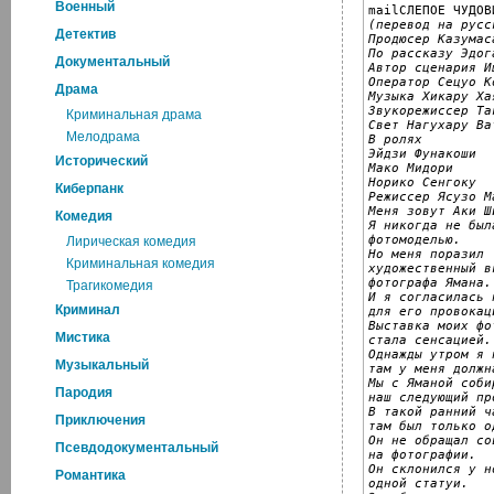
Военный
(перевод на русс
Детектив
Продюсер Казумас
По рассказу Эдог
Документальный
Автор сценария И
Оператор Сецуо Ко
Драма
Музыка Хикару Хая
Звукорежиссер Та
Криминальная драма
Свет Нагухару Ват
Мелодрама
В ролях

Эйдзи Фунакоши

Исторический
Мако Мидори

Норико Сенгоку

Киберпанк
Режиссер Ясузо М
Меня зовут Аки Ши
Комедия
Я никогда не был
фотомоделью.

Лирическая комедия
Но меня поразил

Криминальная комедия
художественный вк
фотографа Ямана.

Трагикомедия
И я согласилась 
Криминал
для его провокац
Выставка моих фо
Мистика
стала сенсацией.

Однажды утром я 
Музыкальный
там у меня должн
Мы с Яманой соби
Пародия
наш следующий про
В такой ранний ча
Приключения
там был только о
Он не обращал со
Псевдодокументальный
на фотографии.

Он склонился у но
Романтика
одной статуи.
