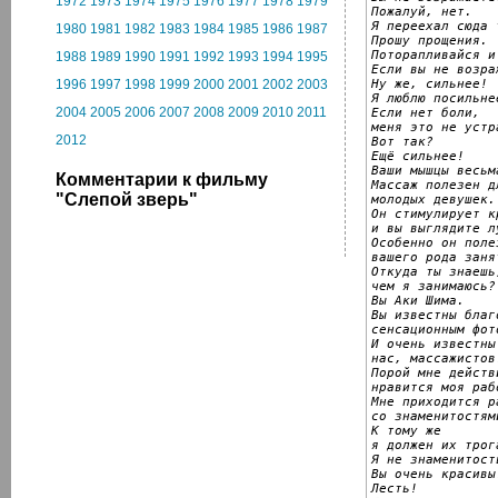
1972
1973
1974
1975
1976
1977
1978
1979
Пожалуй, нет.

Я переехал сюда 
1980
1981
1982
1983
1984
1985
1986
1987
Прошу прощения.

Поторапливайся и
1988
1989
1990
1991
1992
1993
1994
1995
Если вы не возраж
Ну же, сильнее!

1996
1997
1998
1999
2000
2001
2002
2003
Я люблю посильнее
2004
2005
2006
2007
2008
2009
2010
2011
Если нет боли,

меня это не устр
2012
Вот так?

Ещё сильнее!

Ваши мышцы весьм
Комментарии к фильму
Массаж полезен дл
"Слепой зверь"
молодых девушек.

Он стимулирует к
и вы выглядите лу
Особенно он поле
вашего рода занят
Откуда ты знаешь,
чем я занимаюсь?

Вы Аки Шима.

Вы известны благ
сенсационным фот
И очень известны 
нас, массажистов.
Порой мне действ
нравится моя рабо
Мне приходится р
со знаменитостям
К тому же

я должен их трога
Я не знаменитость
Вы очень красивы.
Лесть!
