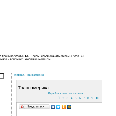
л про кино VVORD.RU. Здесь нельзя скачать фильмы, зато Вы
льмов и вспомнить любимые моменты.
Главная
/
Трансамерика
Трансамерика
Перейти к цитатам фильма
1
2
3
4
5
6
7
8
9
10
Поделиться…