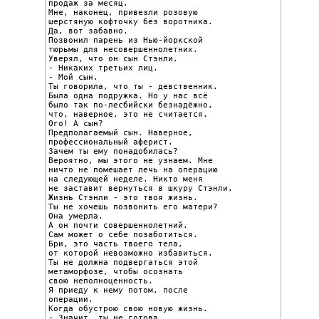
продаж за месяц.

Мне, наконец, привезли розовую

шерстяную кофточку без воротника.

Да, вот забавно.

Позвонил парень из Нью-йоркской

тюрьмы для несовершеннолетних.

Уверял, что он сын Стэнли.

- Никаких третьих лиц.

- Мой сын.

Ты говорила, что ты - девственник.

Была одна подружка. Но у нас всё

было так по-лесбийски безнадёжно,

что, наверное, это не считается.

Ого! А сын?

Предполагаемый сын. Наверное,

профессиональный аферист.

Зачем ты ему понадобилась?

Вероятно, мы этого не узнаем. Мне

ничто не помешает лечь на операцию

на следующей неделе. Никто меня

не заставит вернуться в шкуру Стэнли.

Жизнь Стэнли - это твоя жизнь.

Ты не хочешь позвонить его матери?

Она умерла.

А он почти совершеннолетний.

Сам может о себе позаботиться.

Бри, это часть твоего тела,

от которой невозможно избавиться.

Ты не должна подвергаться этой

метаморфозе, чтобы осознать

свою неполноценность.

Я приеду к нему потом, после

операции.

Когда обустрою свою новую жизнь.

- Значит, ты не готова.
