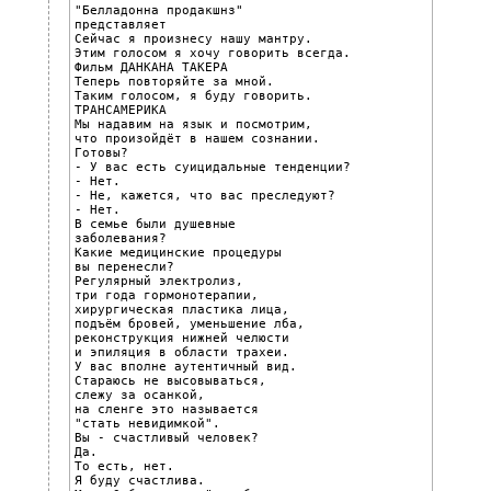
"Белладонна продакшнз"

представляет

Сейчас я произнесу нашу мантру.

Этим голосом я хочу говорить всегда.

Фильм ДАНКАНА ТАКЕРА

Теперь повторяйте за мной.

Таким голосом, я буду говорить.

ТРАНСАМЕРИКА

Мы надавим на язык и посмотрим,

что произойдёт в нашем сознании.

Готовы?

- У вас есть суицидальные тенденции?

- Нет.

- Не, кажется, что вас преследуют?

- Нет.

В семье были душевные

заболевания?

Какие медицинские процедуры

вы перенесли?

Регулярный электролиз,

три года гормонотерапии,

хирургическая пластика лица,

подъём бровей, уменьшение лба,

реконструкция нижней челюсти

и эпиляция в области трахеи.

У вас вполне аутентичный вид.

Стараюсь не высовываться,

слежу за осанкой,

на сленге это называется

"стать невидимкой".

Вы - счастливый человек?

Да.

То есть, нет.

Я буду счастлива.
