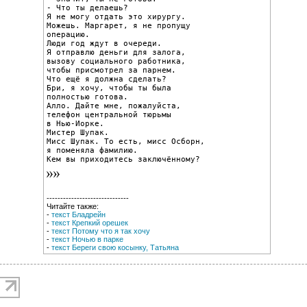
- Что ты делаешь?

Я не могу отдать это хирургу.

Можешь. Маргарет, я не пропущу

операцию.

Люди год ждут в очереди.

Я отправлю деньги для залога,

вызову социального работника,

чтобы присмотрел за парнем.

Что ещё я должна сделать?

Бри, я хочу, чтобы ты была

полностью готова.

Алло. Дайте мне, пожалуйста,

телефон центральной тюрьмы

в Нью-Иорке.

Мистер Шупак.

Мисс Шупак. То есть, мисс Осборн,

я поменяла фамилию.

Кем вы приходитесь заключённому?
------------------------------
Читайте также:
-
текст Бладрейн
-
текст Крепкий орешек
-
текст Потому что я так хочу
-
текст Ночью в парке
-
текст Береги свою косынку, Татьяна