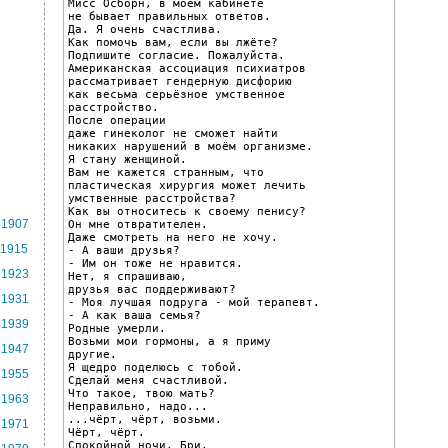
Мисс Осборн, в моём кабинете

не бывает правильных ответов.

Да. Я очень счастлива.

Как помочь вам, если вы лжёте?

Подпишите согласие. Пожалуйста.

Американская ассоциация психиатров

рассматривает гендерную дисфорию

как весьма серьёзное умственное

расстройство.

После операции

даже гинеколог не сможет найти

никаких нарушений в моём организме.

Я стану женщиной.

Вам не кажется странным, что

пластическая хирургия может лечить

умственные расстройства?

Как вы относитесь к своему пенису?

1907
Он мне отвратителен.

Даже смотреть на него не хочу.

1915
- А ваши друзья?

- Им он тоже не нравится.

1923
Нет, я спрашиваю,

друзья вас поддерживают?

1931
- Моя лучшая подруга - мой терапевт.

- А как ваша семья?

1939
Родные умерли.

Возьми мои гормоны, а я приму

1947
другие.

Я щедро поделюсь с тобой.

1955
Сделай меня счастливой.

Что такое, твою мать?

1963
Неправильно, надо...

...чёрт, чёрт, возьми.

1971
Чёрт, чёрт.

Спокойной ночи, Бри.
