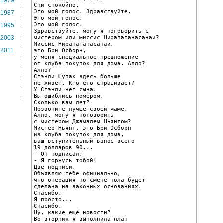
1979
Спи спокойно.

Это мой голос. Здравствуйте.

1987
Это мой голос.

Это мой голос.

1995
Здравствуйте, могу я поговорить с

мистером или миссис Нирапатанасанаи?

2003
Миссис Нирапатанасанаи,

2011
это Бри Осборн,

у меня специальное предложение

от клуба покупок для дома. Алло?

Алло?

Стэнли Шупак здесь больше

не живёт. Кто его спрашивает?

У Стэнли нет сына.

Вы ошиблись номером.

Сколько вам лет?

Позвоните лучше своей маме.

Алло, могу я поговорить

с мистером Джамалем Ньянгом?

Мистер Ньянг, это Бри Осборн

из клуба покупок для дома,

ваш вступительный взнос всего

19 долларов 90...

- Он подписал.

- Я горжусь тобой!

Две подписи.

Объявляю тебе официально,

что операция по смене пола будет

сделана на законных основаниях.

Спасибо.

Я просто...

Спасибо.

Ну, какие ещё новости?

Во вторник я выполнила план
