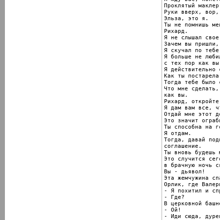
Проклятый маклер.
Руки вверх, вор,
Эльза, это я.

Ты не помнишь мен
Рихард.

Я не слышал свое
Зачем вы пришли,
Я скучал по тебе.
Я больше не люби
с тех пор как вы
Я действительно 
Как ты постарела
Тогда тебе было 
Что мне сделать,
как вы.

Рихард, откройте
Я дам вам все, ч
Отдай мне этот д
Это значит ограб
Ты способна на г
Я отдам.

Тогда, давай под
соглашение.

Ты вновь будешь 
Это случится сего
в брачную ночь с
Вы - дьявол!

Эта жемчужина сп
Орлик, где Валери
- Я похитил и сп
- Где?

В церковной башне
- Ой!

- Иди сюда, дуре