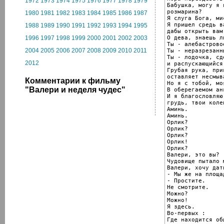
1972
1973
1974
1975
1976
1977
1978
1979
Бабушка, могу я 
розмарина?

1980
1981
1982
1983
1984
1985
1986
1987
Я слуга Бога, ми
Я пришел средь в
1988
1989
1990
1991
1992
1993
1994
1995
дабы открыть вам
О дева, знаешь л
1996
1997
1998
1999
2000
2001
2002
2003
Ты - алебастрово
2004
2005
2006
2007
2008
2009
2010
2011
Ты - неразрезанн
Ты - лодочка, сд
2012
и распускающийся
Грубая рука, при
оставляет несмыв
Комментарии к фильму
Но я с тобой, мо
"Валери и неделя чудес"
В оберегаемом ан
И я благословляю
грудь, твои колен
Аминь.

Аминь.

Орлик?

Орлик?

Орлик?

Орлик!

Орлик?

Валери, это вы?

Чудовище пытало м
Валери, хочу дат
- Мы же на площад
- Простите.

Не смотрите.

Можно?

Можно!

Я здесь.

Во-первых :

Где находится об