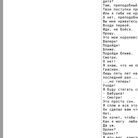
дитя?

Там, преподобный.
Твои поступки пр
Или я тебе не нр
О нет, преподобны
Вы мне нравитесь.
Входи первой.

Иди, не бойся.

Прошу.

Это мое королевст
Валери!

Подойди!

Ближе.

Подойди ближе.

Смотри.

О нет!

Я знаю, что не п
Грасиан.

Лишь пять лет на
последний раз...

...но теперь!

Уходи!

Я буду стегать се
- Бабушка!

- Смотри!

Это просто сон.

Я сплю и все это
Он сделал вам чт
Нет.

Он хочет, чтобы 
Как я могу  люби
Да уж.

Орлик?

Орлик!?

Я жду вас, консте