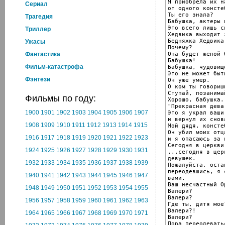
Я приобрела их н
Cериал
от одного констеб
Ты его знала?

Трагедия
Бабушка, актеры 
Это всего лишь с
Триллер
Хедвика выходит з
Бедняжка Хедвика.
Ужасы
Почему?

Она будет женой 
Фантастика
Бабушка!

Фильм-катастрофа
Бабушка, чудовище
Это не может быть
Фэнтези
Он уже умер.

О ком ты говориш
Ступай, позанима
Фильмы по году:
Хорошо, бабушка.

"Прекрасная дева.
1900
1901
1902
1903
1904
1905
1906
1907
Это я украл ваши
и вернул их снов
1908
1909
1910
1911
1912
1913
1914
1915
Мой дядя, консте
Он убил моих отц
1916
1917
1918
1919
1920
1921
1922
1923
и я опасаюсь за 
Сегодня в церкви
1924
1925
1926
1927
1928
1929
1930
1931
...сегодня в цер
девушек.

1932
1933
1934
1935
1936
1937
1938
1939
Пожалуйста, оста
переодевшись, я 
1940
1941
1942
1943
1944
1945
1946
1947
вами.

Ваш несчастный Ор
1948
1949
1950
1951
1952
1953
1954
1955
Валери?

Валери?

1956
1957
1958
1959
1960
1961
1962
1963
Где ты, дитя мое?
Валери?!

1964
1965
1966
1967
1968
1969
1970
1971
Валери?

Пора переодевать