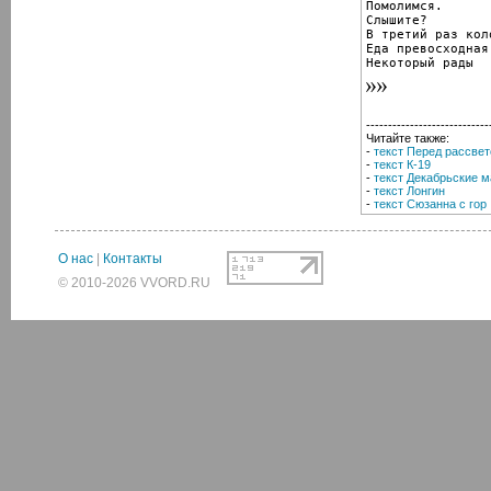
Помолимся.

Слышите?

В третий раз кол
Еда превосходная.
Некоторый рады
----------------------------
Читайте также:
-
текст Перед рассве
-
текст К-19
-
текст Декабрьские м
-
текст Лонгин
-
текст Сюзанна с гор
О нас
|
Контакты
© 2010-2026 VVORD.RU