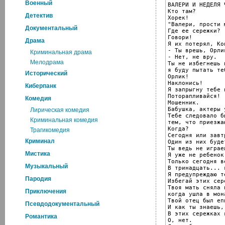
Военный
ВАЛЕРИ И НЕДЕЛЯ Ч
Кто там?

Детектив
Хорек!

"Валери, прости м
Документальный
Где ее сережки?

Говори!

Драма
Я их потерял, Ко
- Ты врешь, Орлик
Криминальная драма
- Нет, не вру.

Мелодрама
Ты не избегнешь 
я буду пытать те
Исторический
Орлик!

Наклонись!

Киберпанк
Я запрыгну тебе 
Поторапливайся!

Комедия
Мошенник.

Бабушка, актеры 
Лирическая комедия
Тебе следовало б
Криминальная комедия
тем, что приезжа
Когда?

Трагикомедия
Сегодня или завтр
Криминал
Один из них буде
Ты ведь не играе
Мистика
Я уже не ребенок
Только сегодня в
Музыкальный
В тринадцать... 
Я предупреждаю те
Пародия
Избегай этих сере
Твоя мать сняла и
Приключения
когда ушла в мон
Твой отец был еп
Псевдодокументальный
И как ты знаешь,
В этих сережках 
Романтика
О, нет.
