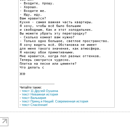
- Входите, прошу.

- Хорошо.

- Входите же.

- Иду, иду.

Вам нравится?

Кухня - самая важная часть квартиры.

Я хочу, чтобы всё было большим

и свободным. Как и этот холодильник.

Вы можете убрать эту перегородку?

- Сколько комнат вам нужно?

- Только одно большое, светлое пространство.

Я хочу видеть всё. Обстановка не имеет

для меня такого значения, как атмосфера.

Я нахожу обои примитивными.

Мне нравится, когда пол разных оттенков.

Теперь смотрится чудесно.

Плитка на песке или цементе?

Что делать с
------------------------------
Читайте также:
-
текст 11 Друзей Оушена
-
текст Неважная история
-
текст Валькирия
-
текст Принц и Нищий: Современная история
-
текст Спасённая!