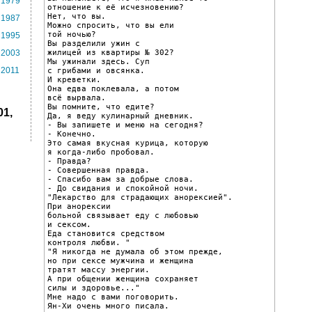
1979
отношение к её исчезновению?

Нет, что вы.

1987
Можно спросить, что вы ели

той ночью?

1995
Вы разделили ужин с

жилицей из квартиры № 302?

2003
Мы ужинали здесь. Суп

2011
с грибами и овсянка.

И креветки.

Она едва поклевала, а потом

всё вырвала.

Вы помните, что едите?

1,
Да, я веду кулинарный дневник.

- Вы запишете и меню на сегодня?

- Конечно.

Это самая вкусная курица, которую

я когда-либо пробовал.

- Правда?

- Совершенная правда.

- Спасибо вам за добрые слова.

- До свидания и спокойной ночи.

"Лекарство для страдающих анорексией".

При анорексии

больной связывает еду с любовью

и сексом.

Еда становится средством

контроля любви. "

"Я никогда не думала об этом прежде,

но при сексе мужчина и женщина

тратят массу энергии.

А при общении женщина сохраняет

силы и здоровье..."

Мне надо с вами поговорить.

Ян-Хи очень много писала.
