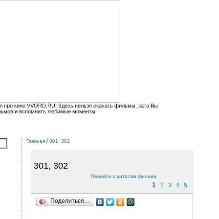
л про кино VVORD.RU. Здесь нельзя скачать фильмы, зато Вы
льмов и вспомнить любимые моменты.
Главная
/
301, 302
301, 302
Перейти к цитатам фильма
1
2
3
4
5
Поделиться…