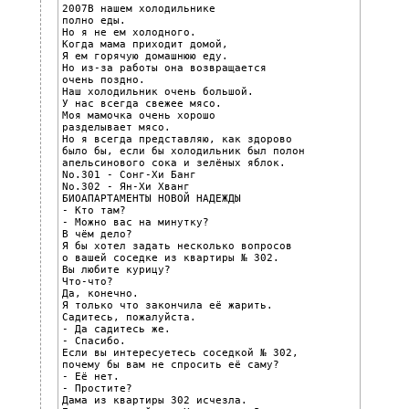
2007В нашем холодильнике

полно еды.

Но я не ем холодного.

Когда мама приходит домой,

Я ем горячую домашнюю еду.

Но из-за работы она возвращается

очень поздно.

Наш холодильник очень большой.

У нас всегда свежее мясо.

Моя мамочка очень хорошо

разделывает мясо.

Но я всегда представляю, как здорово

было бы, если бы холодильник был полон

апельсинового сока и зелёных яблок.

No.301 - Сонг-Хи Банг

No.302 - Ян-Хи Хванг

БИОАПАРТАМЕНТЫ НОВОЙ НАДЕЖДЫ

- Кто там?

- Можно вас на минутку?

В чём дело?

Я бы хотел задать несколько вопросов

о вашей соседке из квартиры № 302.

Вы любите курицу?

Что-что?

Да, конечно.

Я только что закончила её жарить.

Садитесь, пожалуйста.

- Да садитесь же.

- Спасибо.

Если вы интересуетесь соседкой № 302,

почему бы вам не спросить её саму?

- Её нет.

- Простите?

Дама из квартиры 302 исчезла.
