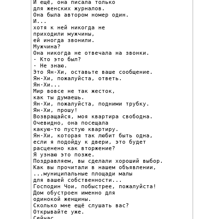
И ещё, она писала только

для женских журналов.

Она была автором номер один.

И...

хотя к ней никогда не

приходили мужчины,

ей иногда звонили.

Мужчина?

Она никогда не отвечала на звонки.

- Кто это был?

- Не знаю.

Это Ян-Хи, оставьте ваше сообщение.

Ян-Хи, пожалуйста, ответь.

Ян-Хи...

Мир вовсе не так жесток,

как ты думаешь.

Ян-Хи, пожалуйста, подними трубку.

Ян-Хи, прошу!

Возвращайся, моя квартира свободна.

Очевидно, она посещала

какую-то пустую квартиру.

Ян-Хи, которая так любит быть одна,

если я подойду к двери, это будет

расценено как вторжение?

Я узнаю это позже.

Поздравляем, вы сделали хороший выбор.

Как вы прочитали в нашем объявлении,

...муниципальные площади малы

для вашей собственности...

Господин Чои, побыстрее, пожалуйста!

Дом обустроен именно для

одинокой женщины.

Сколько мне ещё слушать вас?

Открывайте уже.

Сейчас.
