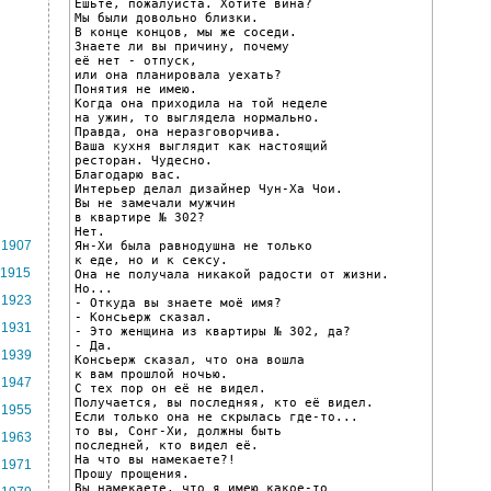
Ешьте, пожалуйста. Хотите вина?

Мы были довольно близки.

В конце концов, мы же соседи.

Знаете ли вы причину, почему

её нет - отпуск,

или она планировала уехать?

Понятия не имею.

Когда она приходила на той неделе

на ужин, то выглядела нормально.

Правда, она неразговорчива.

Ваша кухня выглядит как настоящий

ресторан. Чудесно.

Благодарю вас.

Интерьер делал дизайнер Чун-Ха Чои.

Вы не замечали мужчин

в квартире № 302?

Нет.

1907
Ян-Хи была равнодушна не только

к еде, но и к сексу.

1915
Она не получала никакой радости от жизни.

Но...

1923
- Откуда вы знаете моё имя?

- Консьерж сказал.

1931
- Это женщина из квартиры № 302, да?

- Да.

1939
Консьерж сказал, что она вошла

к вам прошлой ночью.

1947
С тех пор он её не видел.

Получается, вы последняя, кто её видел.

1955
Если только она не скрылась где-то...

то вы, Сонг-Хи, должны быть

1963
последней, кто видел её.

На что вы намекаете?!

1971
Прошу прощения.

Вы намекаете, что я имею какое-то
