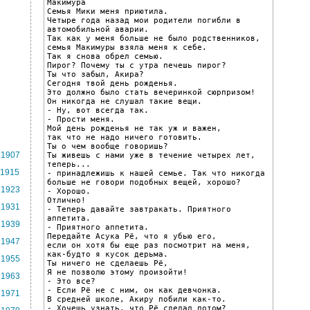
Макимура

Семья Мики меня приютила.

Четыре года назад мои родители погибли в 
автомобильной аварии.

Так как у меня больше не было родственников,

семья Макимуры взяла меня к себе.

Так я снова обрел семью.

Пирог? Почему ты с утра печешь пирог?

Ты что забыл, Акира?

Сегодня твой день рожденья.

Это должно было стать вечеринкой сюрпризом!

Он никогда не слушал такие вещи.

- Ну, вот всегда так.

- Прости меня.

Мой день рожденья не так уж и важен,

так что не надо ничего готовить.

Ты о чем вообще говоришь?

1907
Ты живешь с нами уже в течение четырех лет, 
теперь...

1915
- принадлежишь к нашей семье. Так что никогда

больше не говори подобных вещей, хорошо?

1923
- Хорошо.

Отлично!

1931
- Теперь давайте завтракать. Приятного 
аппетита.

1939
- Приятного аппетита.

Передайте Асука Рё, что я убью его,

1947
если он хотя бы еще раз посмотрит на меня,

как-будто я кусок дерьма.

1955
Ты ничего не сделаешь Рё,

Я не позволю этому произойти!

1963
- Это все?

- Если Рё не с ним, он как девчонка.

1971
В средней школе, Акиру побили как-то.

- Хочешь узнать, что Рё сделал потом?
