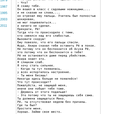
1979
- Что?

Я скажу тебе.

1987
Он вошел в класс с садовыми ножницами,...

и не сказав ни слова,...

1995
он отрезал ему пальцы. Учитель был полностью 
шокирован,

2003
не мог пошевелиться...

2011
и ничего не сделал.

Прекрати, Рё!

Тогда что-то происходило с теми,

кто смеялся над его слабостью.

Вызовите скорую!

Ему повезло, что его пальцы спасли.

Фудо, Акира сказал тебе оставить Рё в покое.

Не потому что он беспокоится об Асука Рё,

это потому что он беспокоится о тебе!

Рё не остановится даже перед убийством.

Акира знает это.

Я слишком слаб.

Я хочу стать сильнее.

- Когда ты тут появилась,

у всех испортилось настроение.

- Ты меня бесишь!

Никогда здесь больше не появляйся!

Что тут происходит?

Пожалуйста, не защищай меня,

иначе они побьют тебя тоже.

- Держись от этого подальше!

- Это потому что ты не защищаешь себя сама.

Ты должена защищаться Мико.

Рё, ты отсутствовал неделю без причины.

Где ты был?

Простите меня.

Хорошо. Займи свое место.
