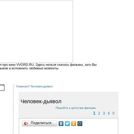
л про кино VVORD.RU. Здесь нельзя скачать фильмы, зато Вы
льмов и вспомнить любимые моменты.
Главная
/
Человек-дьявол
Человек-дьявол
Перейти к цитатам фильма
1
2
3
4
5
Поделиться…