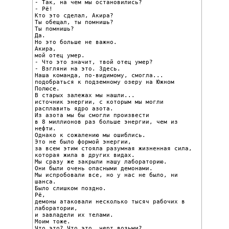
- Так, на чем мы остановились?

- Рё!

Кто это сделал, Акира?

Ты обещал, ты помнишь?

Ты помнишь?

Да.

Но это больше не важно.

Акира,

мой отец умер.

- Что это значит, твой отец умер?

- Взгляни на это. Здесь.

Наша команда, по-видимому, смогла...

подобраться к подземному озеру на Южном 
Полюсе.

В старых залежах мы нашли...

источник энергии, с которым мы могли 
расплавить ядро азота.

Из азота мы бы смогли произвести

в 8 миллионов раз больше энергии, чем из 
нефти.

Однако к сожалению мы ошиблись.

Это не было формой энергии,

за всем этим стояла разумная жизненная сила,

которая жила в других видах.

Мы сразу же закрыли нашу лабораторию.

Они были очень опасными демонами.

Мы испробовали все, но у нас не было, ни 
шанса.

Было слишком поздно.

Рё,

демоны атаковали несколько тысяч рабочих в 
лаборатории,

и завладели их телами.

Моим тоже.

Что это? Что это, черт возьми?
