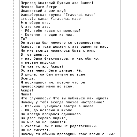
Перевод Анатолий Пушкин ака kanmei

Мелкие баги Serge

Ивановский аниме клуб

Фансаберская группа "Irasshai-mase"

irc.vlz канал #irasshai-mase

Это оборотень.

А это кентавр.

- Рё, тебе нравятся монстры?

- Конечно, я один из них.

Ты?

Он всегда был немного со странностями.

Акира, ты тоже должен стать одним из нас.

Но мне всегда нравилось быть с ним.

В тот день...

у нас была физкультура, и как обычно,

я первым выдохся.

Ты уже устал, Акира?

Оставь меня. Беги дальше, Рё.

В школе, он был лучшим во всем.

Всегда.

Я восхищался им, потому что он

превосходил меня во всем.

Акира!

Мики!

Что случилось? Что ты лыбишься как идиот?

Почему у тебя всегда плохое настроение?

- Отлично, увидимся завтра в школе.

- OK, до встречи в школе.

Он всегда прощался одинаково.

Вы двое хорошо ладите,

но мне он не нравится.

К счастью, вы с ним не родственники.

Он не смеется.

Почему ты обычно проводишь свое время с ним?
