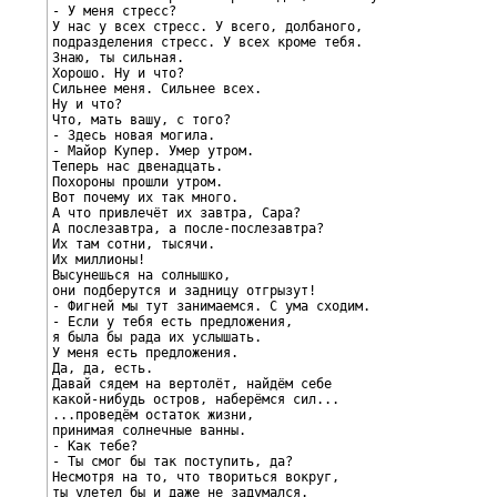
- У меня стресс?

У нас у всех стресс. У всего, долбаного,

подразделения стресс. У всех кроме тебя.

Знаю, ты сильная.

Хорошо. Ну и что?

Сильнее меня. Сильнее всех.

Ну и что?

Что, мать вашу, с того?

- Здесь новая могила.

- Майор Купер. Умер утром.

Теперь нас двенадцать.

Похороны прошли утром.

Вот почему их так много.

А что привлечёт их завтра, Сара?

А послезавтра, а после-послезавтра?

Их там сотни, тысячи.

Их миллионы!

Высунешься на солнышко,

они подберутся и задницу отгрызут!

- Фигней мы тут занимаемся. С ума сходим.

- Если у тебя есть предложения,

я была бы рада их услышать.

У меня есть предложения.

Да, да, есть.

Давай сядем на вертолёт, найдём себе

какой-нибудь остров, наберёмся сил...

...проведём остаток жизни,

принимая солнечные ванны.

- Как тебе?

- Ты смог бы так поступить, да?

Несмотря на то, что твориться вокруг,

ты улетел бы и даже не задумался.
