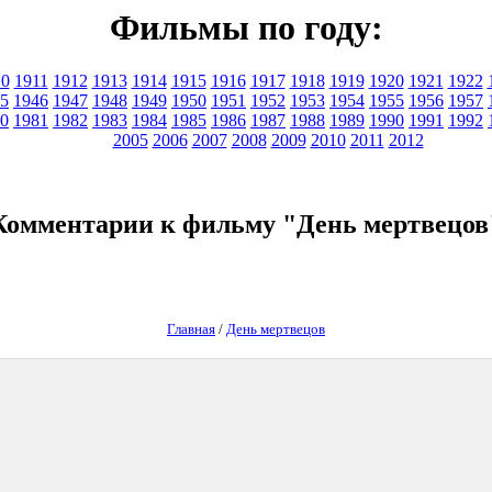
Фильмы по году:
10
1911
1912
1913
1914
1915
1916
1917
1918
1919
1920
1921
1922
5
1946
1947
1948
1949
1950
1951
1952
1953
1954
1955
1956
1957
0
1981
1982
1983
1984
1985
1986
1987
1988
1989
1990
1991
1992
2005
2006
2007
2008
2009
2010
2011
2012
Комментарии к фильму "День мертвецов
Главная
/
День мертвецов