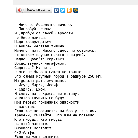
Поделиться…
- Ничего. Абсолютно ничего.

- Попробуй  снова.

Я ,пробую от самой Сарасоты

до Эверглейдса.

Надо возвращаться.

В эфире- мёртвая тишина.

Ничего  нет. Никого здесь не осталось,

во всяком случае никого с рацией.

Ладно. Давайте садиться.

Воспользуемся мегафоном.

Садиться? Ну-нет.

Этого не было в нашем контракте.

Это самый крупный город в радиусе 250 мл.

Мы должны дать ему шанс.

- Исус, Мария, Иосиф.

- Садись, Джон.

Я сяду, но с кресла не встану,

и мотор глушить не буду.

При первых признаках опасности

я взлетаю.

Если вас не окажется на борту, к этому

времени, считайте, что вам не повезло.

Кто-нибудь, кто-нибудь

на этой частоте.

Вызывает Вертолёт

4-0-Альфа.

Если вы меня слышите,
