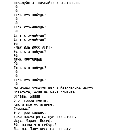
пожалуйста, слушайте внимательно.

Эй!

Эй!

Есть кто-нибудь?

Эй!

Эй!

Есть кто-нибудь?

Эй!

Есть кто-нибудь?

Есть кто-нибудь?

Эй!

<МЁРТВЫЕ ВОССТАЛИ!>

Есть кто-нибудь?

Эй!

ДЕНЬ МЕРТВЕЦОВ

Эй!

Есть кто-нибудь?

Эй!

Эй!

Есть кто-нибудь?

Эй!

Мы можем отвезти вас в безопасное место.

Ответьте, если вы меня слышите.

Оставь, Билли.

Этот город мёртв.

Как и все остальные.

Слышишь?

Этот рёв слышно,

даже несмотря на шум двигателя.

Исус, Мария, Иосиф.

Эй, нашли что-нибудь?

Да, да. Пару вилл на продажу
