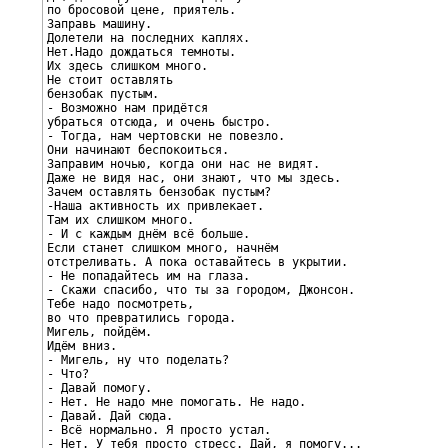
по бросовой цене, приятель.

Заправь машину.

Долетели на последних каплях.

Нет.Надо дождаться темноты.

Их здесь слишком много.

Не стоит оставлять

бензобак пустым.

- Возможно нам придётся

убраться отсюда, и очень быстро.

- Тогда, нам чертовски не повезло.

Они начинают беспокоиться.

Заправим ночью, когда они нас не видят.

Даже не видя нас, они знают, что мы здесь.

Зачем оставлять бензобак пустым?

-Наша активность их привлекает.

Там их слишком много.

- И с каждым днём всё больше.

Если станет слишком много, начнём

отстреливать. А пока оставайтесь в укрытии.

- Не попадайтесь им на глаза.

- Скажи спасибо, что ты за городом, Джонсон.

Тебе надо посмотреть,

во что превратились города.

Мигель, пойдём.

Идём вниз.

- Мигель, ну что поделать?

- Что?

- Давай помогу.

- Нет. Не надо мне помогать. Не надо.

- Давай. Дай сюда.

- Всё нормально. Я просто устал.

- Нет. У тебя просто стресс. Дай, я помогу...
