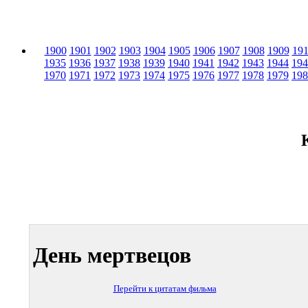
1900
1901
1902
1903
1904
1905
1906
1907
1908
1909
19
1935
1936
1937
1938
1939
1940
1941
1942
1943
1944
194
1970
1971
1972
1973
1974
1975
1976
1977
1978
1979
198
День мертвецов
Перейти к цитатам фильма