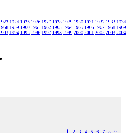
1923
1924
1925
1926
1927
1928
1929
1930
1931
1932
1933
1934
1958
1959
1960
1961
1962
1963
1964
1965
1966
1967
1968
1969
1993
1994
1995
1996
1997
1998
1999
2000
2001
2002
2003
2004
"
1
2
3
4
5
6
7
8
9