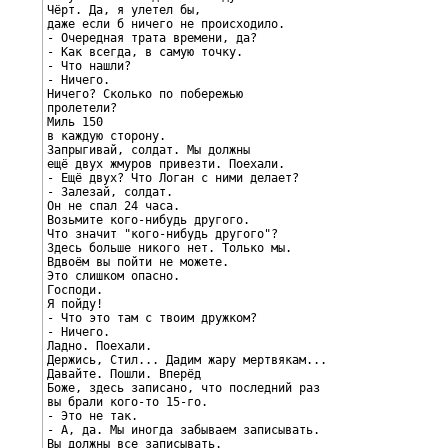
Чёрт. Да, я улетел бы,

даже если б ничего не происходило.

- Очередная трата времени, да?

- Как всегда, в самую точку.

- Что нашли?

- Ничего.

Ничего? Сколько по побережью

пролетели?

Миль 150

в каждую сторону.

Запрыгивай, солдат. Мы должны

ещё двух жмуров привезти. Поехали.

- Ещё двух? Что Логан с ними делает?

- Залезай, солдат.

Он не спал 24 часа.

Возьмите кого-нибудь другого.

Что значит "кого-нибудь другого"?

Здесь больше никого нет. Только мы.

Вдвоём вы пойти не можете.

Это слишком опасно.

Господи.

Я пойду!

- Что это там с твоим дружком?

- Ничего.

Ладно. Поехали.

Держись, Стил... Дадим жару мертвякам...

Давайте. Пошли. Вперёд

Боже, здесь записано, что последний раз

вы брали кого-то 15-го.

- Это не так.

- А, да. Мы иногда забываем записывать.

Вы должны все записывать.
