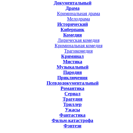
Документальный
Драма
Криминальная драма
Мелодрама
Исторический
Киберпанк
Комедия
Лирическая комедия
Криминальная комедия
Трагикомедия
Криминал
Мистика
Музыкальный
Пародия
Приключения
Псевдодокументальный
Романтика
Cериал
Трагедия
Триллер
Ужасы
Фантастика
Фильм-катастрофа
Фэнтези