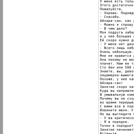
У меня есть толь
Этого достаточно!
Пожалуйста.

- Хорошо. Подожд
- Спасибо.

Айхара-сан, как д
- Можно я спрошу
- В чем дело?

Моя подруга забе
и у нее большая 
Ей скоро нужно д
- У меня нет дене
- Всего лишь неб
Очень небольшую.

Мне не нравится 
Она никому не мо
плачет. Нам ее т
Сто йен или 500 
Знаете, вы, дево
лицемерки-вымога
Похоже, у нее ка
Айхара-сан!

Занятие скоро на
Куда вы направляе
В умывальную комн
Почему вы не схо
во время перерыва
С вами все в поря
Извините меня. У
Но вы выглядите 
- У ва критическ
- Я в порядке.

Точно в порядке?
Занятие начинаетс
Встаньте.
