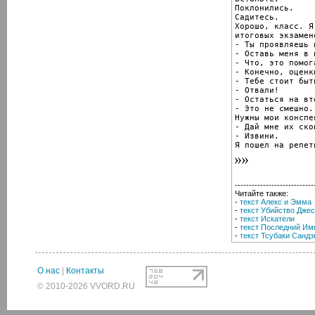
Поклонились.

Садитесь.

Хорошо, класс. Я
итоговых экзамен
- Ты проявляешь 
- Оставь меня в п
- Что, это помога
- Конечно, оценк
- Тебе стоит быт
- Отвали!

- Остаться на вт
- Это не смешно.

Нужны мои конспек
- Дай мне их ско
- Извини.

Я пошел на репет
----------------------------
Читайте также:
-
текст Алекс и Эмма
-
текст Убийство Дже
-
текст Искатели
-
текст Последний Им
-
текст Тсубаки Санд
О нас
|
Контакты
© 2010-2026 VVORD.RU