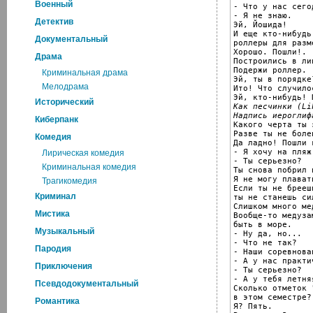
Военный
- Что у нас сего
- Я не знаю.

Детектив
Эй, Йошида!

И еще кто-нибудь
Документальный
роллеры для разме
Хорошо. Пошли!.

Драма
Построились в лин
Подержи роллер.

Криминальная драма
Эй, ты в порядке?
Мелодрама
Ито! Что случилос
Исторический
Как песчинки (Li
Надпись иероглиф
Киберпанк

Какого черта ты 
Разве ты не болен
Комедия
Да ладно! Пошли 
- Я хочу на пляж.
Лирическая комедия
- Ты серьезно?

Криминальная комедия
Ты снова побрил н
Я не могу плавать
Трагикомедия
Если ты не брееш
Криминал
ты не станешь сил
Слишком много мед
Мистика
Вообще-то медуза
быть в море.

Музыкальный
- Ну да, но...

- Что не так?

Пародия
- Наши соревнова
- А у нас практи
Приключения
- Ты серьезно?

- А у тебя летня
Псевдодокументальный
Сколько отметок 
в этом семестре?

Романтика
Я? Пять.
