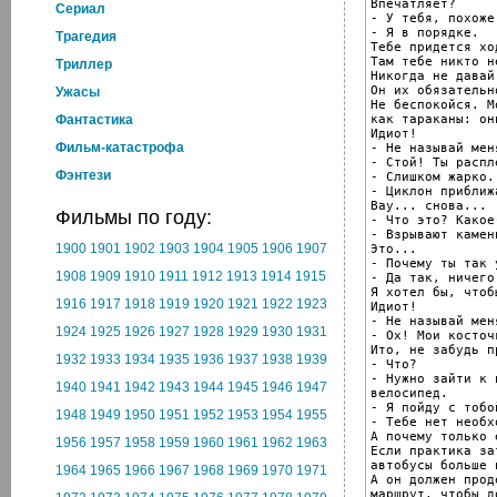
Впечатляет?

Cериал
- У тебя, похоже
- Я в порядке.

Трагедия
Тебе придется хо
Там тебе никто н
Триллер
Никогда не давай
Он их обязательн
Ужасы
Не беспокойся. М
как тараканы: он
Фантастика
Идиот!

Фильм-катастрофа
- Не называй мен
- Стой! Ты распл
Фэнтези
- Слишком жарко.

- Циклон приближа
Вау... снова...

Фильмы по году:
- Что это? Какое
- Взрывают камен
1900
1901
1902
1903
1904
1905
1906
1907
Это...

- Почему ты так 
1908
1909
1910
1911
1912
1913
1914
1915
- Да так, ничего.
Я хотел бы, чтоб
1916
1917
1918
1919
1920
1921
1922
1923
Идиот!

- Не называй мен
1924
1925
1926
1927
1928
1929
1930
1931
- Ох! Мои косточк
Ито, не забудь п
1932
1933
1934
1935
1936
1937
1938
1939
- Что?

- Нужно зайти к 
1940
1941
1942
1943
1944
1945
1946
1947
велосипед.

- Я пойду с тобой
1948
1949
1950
1951
1952
1953
1954
1955
- Тебе нет необх
А почему только 
1956
1957
1958
1959
1960
1961
1962
1963
Если практика за
автобусы больше 
1964
1965
1966
1967
1968
1969
1970
1971
А он должен прод
маршрут, чтобы д