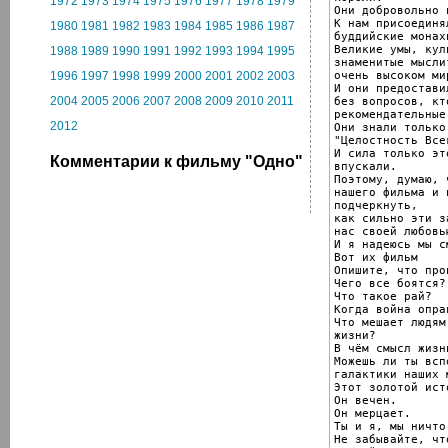
1972
1973
1974
1975
1976
1977
1978
1979
Они добровольно 
К нам присоединя
1980
1981
1982
1983
1984
1985
1986
1987
буддийские монах
Великие умы, кул
1988
1989
1990
1991
1992
1993
1994
1995
знаменитые мысли
очень высоком ми
1996
1997
1998
1999
2000
2001
2002
2003
И они предостави
2004
2005
2006
2007
2008
2009
2010
2011
без вопросов, кт
рекомендательные
2012
Они знали только
"Целостность Всег
И сила только эт
Комментарии к фильму "Одно"
впускали.

Поэтому, думаю, 
нашего фильма и 
подчеркнуть,

как сильно эти з
нас своей любовь
И я надеюсь мы с
Вот их фильм

Опишите, что про
Чего все боятся?

Что такое рай?

Когда война оправ
Что мешает людям
жизни?

В чём смысл жизни
Можешь ли ты всп
галактики наших 
Этот золотой ист
Он вечен.

Он мерцает.

Ты и я, мы ничто
Не забывайте, чт