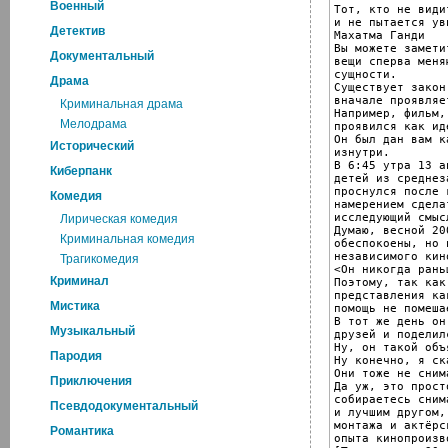
Военный
Тот, кто не види
и не пытается ув
Детектив
Махатма Ганди

Вы можете замети
Документальный
вещи сперва меня
сущности.

Драма
Существует закон
вначале проявляе
Криминальная драма
Например, фильм,
Мелодрама
проявился как ид
Он был дан вам к
Исторический
изнутри.

В 6:45 утра 13 а
Киберпанк
детей из среднез
проснулся после 
Комедия
намерением сдела
исследующий смыс
Лирическая комедия
Думаю, весной 20
Криминальная комедия
обеспокоены, но 
независимого кин
Трагикомедия
<Он никогда рань
Криминал
Поэтому, так как
представления ка
Мистика
помощь не помешае
В тот же день он
Музыкальный
друзей и поделил
Ну, он такой объ
Пародия
Ну конечно, я ск
Они тоже не сним
Приключения
Да уж, это прост
собираетесь сним
Псевдодокументальный
и лучшим другом,
монтажа и актёрс
Романтика
опыта кинопроизв