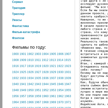
[Три друга с 30 
Cериал
исследуют духовн
фильме  "Мы все 
Трагедия
Если бы мы знали
данном проекте, 
Триллер
хватить храброст
Наверное, то же 
Ужасы
жизненных приключ
В начале проекта
Фантастика
любого страха и 
Фильм-катастрофа
страха, что кому
привязанности ду
Фэнтези
никак иначе.

Реальность таков
сделать по шаблон
Фильмы по году:
<Изменяя мир, по
В течение следую
1900
1901
1902
1903
1904
1905
1906
1907
встретиться и вз
знаменитых духов
1908
1909
1910
1911
1912
1913
1914
1915
учёных.

Итак, с камерой 
1916
1917
1918
1919
1920
1921
1922
1923
Оглядываясь наза
себя: почему?

1924
1925
1926
1927
1928
1929
1930
1931
Почему мы не зад
будут доступны л
1932
1933
1934
1935
1936
1937
1938
1939
проекте.

Как, будучи обыч
1940
1941
1942
1943
1944
1945
1946
1947
опыта съёмок фил
сможем встретить
1948
1949
1950
1951
1952
1953
1954
1955
лучших в мире мо
Но они пошли нам
1956
1957
1958
1959
1960
1961
1962
1963
Когда я смотрю н
изумлён.

1964
1965
1966
1967
1968
1969
1970
1971
Индийские йоги, 
короли.
