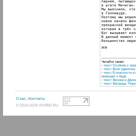
парней, пытающих
в штате Мичиган.

Мы выяснили, что
в Голливуде.

Поэтому мы решил
новое начало фил
прекрасной женщи
которая в трёх с
Бог вызывает изл
В данный момент 
большинство люде
----------------------------
Читайте также:
-
текст Особняк с пр
-
текст Волк одиночка
-
текст В опасности и
приводит к беде
-
текст Фрэнки и Джон
-
текст Матрица: Пере
О нас
|
Контакты
© 2010-2026 VVORD.RU