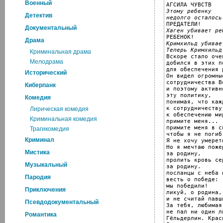
Военный
Этому ребенку
Детектив
недолго осталось
Документальный
Хаген убивает ре
Драма
Кримхильд убивае
Теперь Кримхильд
Криминальная драма

Вскоре стало оче
Мелодрама
добился в этих п
для обеспечения 
Исторический
Он видел огромны
сотрудничества В
Киберпанк
и поэтому активн
эту политику,

Комедия
понимая, что каж
к сотрудничеству
Лирическая комедия
к обеспечению мир
Криминальная комедия
примите меня...

примите меня в с
Трагикомедия
чтобы я не погиб
Криминал
Я не хочу умереть
Но я мечтаю поже
Мистика
за родину,

пролить кровь се
Музыкальный
за родину.

посланцы с неба 
Пародия
весть о победе:

мы победили!

Приключения
ликуй, о родина,

и не считай павши
Псевдодокументальный
За тебя, любимая,
не пал ни один ли
Романтика
Гёльдерлин. Краси