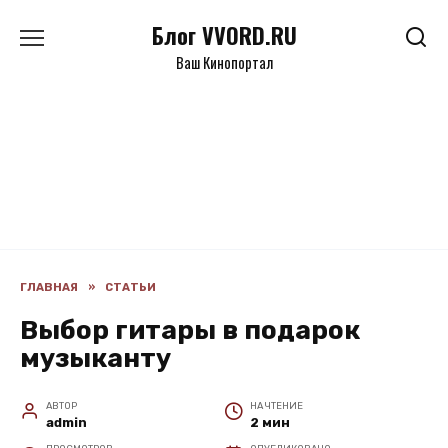
Перейти
Блог VVORD.RU
к
содержанию
Ваш Кинопортал
ГЛАВНАЯ
»
СТАТЬИ
Выбор гитары в подарок
музыканту
АВТОР
НА ЧТЕНИЕ
admin
2 мин