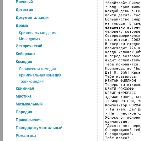
Военный
"Брайтлайт Пикчер
"Голд Сёркл Филмз
Детектив
Каждый день в СШ
почти десять тыс
Документальный
Большинство смер
на города. В сре
Драма
ежедневно встреч
человек, которые
Криминальная драма
Североамериканск
Мелодрама
статистики, 2002 
В среднем ежедне
Исторический
происходит 774 к
когда человек об
Киберпанк
и перед возвраще
видит ослепитель
Комедия
Тебе понравится.
Производство "Бр
Лирическая комедия
Да! О, Эйб! Кака
Криминальная комедия
Тебе нравилось, 
НЕЙТАН ФИЛЛИОН

Трагикомедия
Теперь ты открыва
Криминал
КЕЙТИ СОКХОФФ

КРЭЙГ ФЭРБРАСС

Мистика
ЭДРИАН ХОЛМС, КЕ
ТЭРИЛД РОТЕРИ, У
Музыкальный
Композитор НОРМА
- Ты знал, да? Д
Пародия
- Нет, честное сл
Яблоко от яблони
Приключения
одинаковые.

"Девять лет пере
Псевдодокументальный
С годовщиной тебя
С годовщиной.

Романтика
Тебе плохо?
