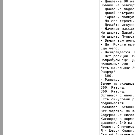
- Давление 80 на
Зрачки не реагир
- Давление падае
- Давай ""Атропи
- "Аркан, полную
- Мы его теряем.
- Делайте искусс
- Начинаю массаж
Не дышит. Давай.

Не дышит. Пульса 
- Ввели всю ампул
- Да. Констатиру
Ещё чего.

- Возвращается. 
- Нет реакции. М
Попробуем ещё. Д
Начальные 200.

Есть начальные 20
Разряд!

- 300.

- Разряд.

Зачем ты уходишь
360. Разряд.

360. Разряд.

Останься с нами.

Есть синусовый р
поднимается.

Появилась реакция
Всё хорошо. Мы в
Содержание кислор
Кислород в норме,
давление 140 на 8
Привет. Очнулись?
Я - Шерри Кларк.
Святой Елизаветы.