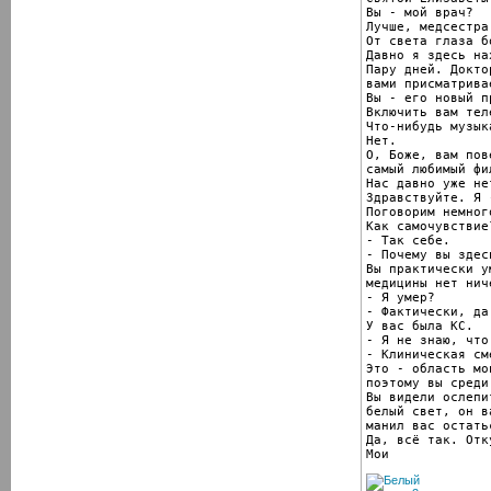
Вы - мой врач?

Лучше, медсестра.
От света глаза бо
Давно я здесь на
Пару дней. Докто
вами присматривае
Вы - его новый пр
Включить вам тел
Что-нибудь музык
Нет.

О, Боже, вам пов
самый любимый фи
Нас давно уже нет
Здравствуйте. Я 
Поговорим немного
Как самочувствие?
- Так себе.

- Почему вы здес
Вы практически у
медицины нет нич
- Я умер?

- Фактически, да.
У вас была КС.

- Я не знаю, что 
- Клиническая сме
Это - область мо
поэтому вы среди
Вы видели ослепи
белый свет, он в
манил вас остатьс
Да, всё так. Отк
Мои