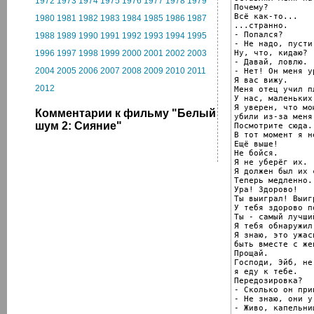
1972
1973
1974
1975
1976
1977
1978
1979
Почему?

Всё как-то...

1980
1981
1982
1983
1984
1985
1986
1987
...странно.

- Попался?

1988
1989
1990
1991
1992
1993
1994
1995
- Не надо, пусти!
Ну, что, кидаю?

1996
1997
1998
1999
2000
2001
2002
2003
- Давай, ловлю.

2004
2005
2006
2007
2008
2009
2010
2011
- Нет! Он меня у
Я вас вижу.

2012
Меня отец учил п
У нас, маленьких
Я уверен, что мо
Комментарии к фильму "Белый
убили из-за меня.
шум 2: Сияние"
Посмотрите сюда.

В тот момент я н
Ещё выше!

Не бойся.

Я не уберёг их.

Я должен был их 
Теперь медленно.

Ура! Здорово!

Ты выиграл! Выигр
У тебя здорово п
Ты - самый лучши
Я тебя обнаружил!
Я знаю, это ужас
быть вместе с же
Прощай.

Господи, Эйб, не
я еду к тебе.

Передозировка?

- Сколько он прин
- Не знаю, они у
- Живо, капельни