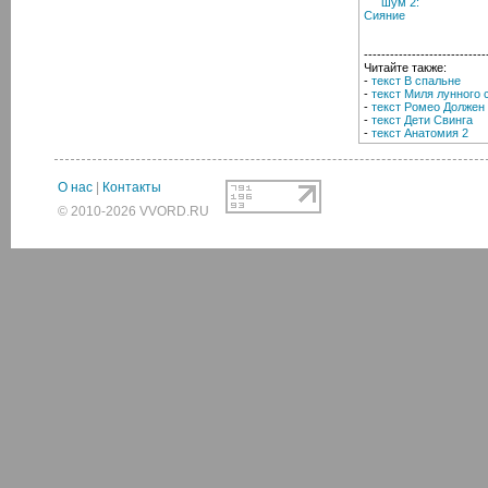
----------------------------
Читайте также:
-
текст В спальне
-
текст Миля лунного 
-
текст Ромео Должен
-
текст Дети Свинга
-
текст Анатомия 2
О нас
|
Контакты
© 2010-2026 VVORD.RU