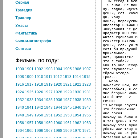
- Ты сегодня всю
Cериал
- Я знаю. Не пон
Ну, ладно, идёмт
Трагедия
Денни, есть хочеш
Да, хочу.

Триллер
Пошли, перекусим.
Оператор БРАЙАН П
Ужасы
Закусочная "У Дев
Продюсер ШОН УИЛЬ
Фантастика
Автор сценария М
Фильм-катастрофа
Режиссёр ПАТРИК Л
Денни, если уж т
Фэнтези
хотя бы придумай
прикольное.

Вот, нравится?

Фильмы по году:
Что с тобой?

Как-то мне нехоро
1900
1901
1902
1903
1904
1905
1906
1907
Что случилось?

Уйдём отсюда.

1908
1909
1910
1911
1912
1913
1914
1915
Триа...

...мера.

1916
1917
1918
1919
1920
1921
1922
1923
Помогите нам, по
Расслабься, я сей
1924
1925
1926
1927
1928
1929
1930
1931
Мне безумно жаль.
БЕЛЬЙ ШУМ - 2

1932
1933
1934
1935
1936
1937
1938
1939
СИЯНИЕ

"3 месяца спустя"
1940
1941
1942
1943
1944
1945
1946
1947
Эти бесконечные 
мне покоя.

1948
1949
1950
1951
1952
1953
1954
1955
Почему мы были в
В тот день? В тот
1956
1957
1958
1959
1960
1961
1962
1963
Почему этот луна
убиты мою жену и
1964
1965
1966
1967
1968
1969
1970
1971
Почему он не уби
Оставлял меня на