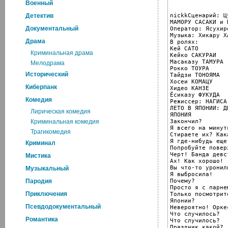
Военный
nickkСценарий: Ц
Детектив
МАМОРУ САСАКИ и 
Документальный
Оператор: Ясухир
Музыка: Хикару ХА
Драма
В ролях:

Кей САТО

Криминальная драма
Кейко САКУРАИ

Масаказу ТАМУРА

Мелодрама
Рокко ТОУРА

Исторический
Тайдзи ТОНОЯМА

Хосеи КОМАЦУ

Киберпанк
Хидео КАНЗЕ

Ёсиказу ФУКУДА

Комедия
Режиссер: НАГИСА 
ЛЕТО В ЯПОНИИ: Д
Лирическая комедия
ЯПОНИЯ

Закончил?

Криминальная комедия
Я всего на минутк
Трагикомедия
Стираете их? Как
Я где-нибудь еще
Криминал
Попробуйте повер
Черт! Банда девс
Мистика
Ах! Как хорошо!

Вы что-то уронили
Музыкальный
Я выбросила!

Почему?

Пародия
Просто я с парне
Приключения
Только посмотрит
Японии?

Псевдодокументальный
Невероятно! Оркес
Что случилось?

Романтика
Что случилось?

Праздник какой?
