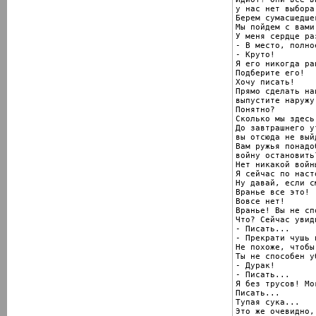
у нас нет выбора.
Берем сумасшедше
Мы пойдем с вами.
У меня сердце ра
- В место, полно
- Круто!

Я его никогда ра
Подберите его!

Хочу писать!

Прямо сделать на
выпустите наружу.
Понятно?

Сколько мы здесь
До завтрашнего у
вы отсюда не выйд
Вам ружья понадо
войну остановить?
Нет никакой войн
Я сейчас по наст
Ну давай, если с
Вранье все это!

Вовсе нет!

Вранье! Вы не сп
Что? Сейчас увиди
- Писать...

- Прекрати чушь н
Не похоже, чтобы
Ты не способен у
- Дурак!

- Писать...

Я без трусов! Мо
Писать...

Тупая сука...

Это же очевидно,