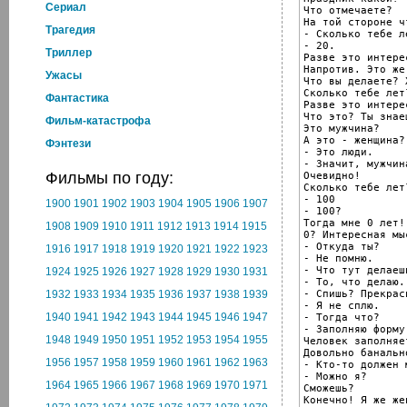
Cериал
Что отмечаете?

На той стороне ч
Трагедия
- Сколько тебе ле
- 20.

Триллер
Разве это интере
Напротив. Это же
Ужасы
Что вы делаете? 
Сколько тебе лет?
Фантастика
Разве это интере
Что это? Ты знаеш
Фильм-катастрофа
Это мужчина?

А это - женщина?

Фэнтези
- Это люди.

- Значит, мужчин
Фильмы по году:
Очевидно!

Сколько тебе лет?
- 100

1900
1901
1902
1903
1904
1905
1906
1907
- 100?

Тогда мне 0 лет!

1908
1909
1910
1911
1912
1913
1914
1915
0? Интересная мыс
- Откуда ты?

1916
1917
1918
1919
1920
1921
1922
1923
- Не помню.

- Что тут делаешь
1924
1925
1926
1927
1928
1929
1930
1931
- То, что делаю.

- Спишь? Прекрасн
1932
1933
1934
1935
1936
1937
1938
1939
- Я не сплю.

1940
1941
1942
1943
1944
1945
1946
1947
- Тогда что?

- Заполняю форму.
1948
1949
1950
1951
1952
1953
1954
1955
Человек заполняе
Довольно банальн
1956
1957
1958
1959
1960
1961
1962
1963
- Кто-то должен 
- Можно я?

1964
1965
1966
1967
1968
1969
1970
1971
Сможешь?

Конечно! Я же жен