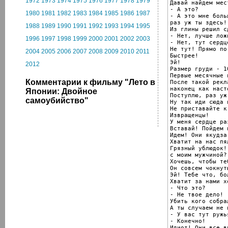
1972
1973
1974
1975
1976
1977
1978
1979
Давай найдем мес
- А это?

1980
1981
1982
1983
1984
1985
1986
1987
- А это мне боль
раз уж ты здесь!
1988
1989
1990
1991
1992
1993
1994
1995
Из глины решил с
- Нет, лучше лож
1996
1997
1998
1999
2000
2001
2002
2003
- Нет, тут сердце
Не тут! Прямо по
2004
2005
2006
2007
2008
2009
2010
2011
Быстрее!

Эй!

2012
Размер груди - 1
Первые месячные 
Комментарии к фильму "Лето в
После такой рекл
наконец как наст
Японии: Двойное
Поступлю, раз уж
самоубийство"
Ну так иди сюда 
Не приставайте к 
Извращенцы!

У меня сердце раз
Вставай! Пойдем 
Идем! Они якудза
Хватит на нас пя
Грязный ублюдок!
с моим мужчиной?!
Хочешь, чтобы те
Он совсем чокнуты
Эй! Тебе что, бо
Хватит за нами хо
- Что это?

- Не твое дело!

Убить кого собрал
А ты случаем не 
- У вас тут ружья
- Конечно!

Идиот! Они все в