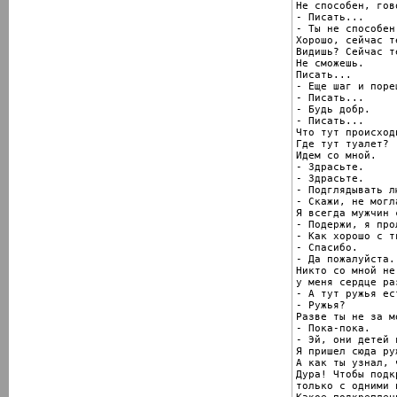
Не способен, гов
- Писать...

- Ты не способен

Хорошо, сейчас т
Видишь? Сейчас т
Не сможешь.

Писать...

- Еще шаг и пореш
- Писать...

- Будь добр.

- Писать...

Что тут происходи
Где тут туалет?

Идем со мной.

- Здрасьте.

- Здрасьте.

- Подглядывать л
- Скажи, не могл
Я всегда мужчин 
- Подержи, я прол
- Как хорошо с т
- Спасибо.

- Да пожалуйста.

Никто со мной не
у меня сердце раз
- А тут ружья ест
- Ружья?

Разве ты не за м
- Пока-пока.

- Эй, они детей 
Я пришел сюда ру
А как ты узнал, 
Дура! Чтобы подк
только с одними 