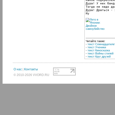
Какое подкреплени
Дура! У них банд
Тогда не надо дра
Дура! Драться - 
Ну
----------------------------
Читайте также:
-
текст Семнадцатиле
-
текст Ученики
-
текст Киносказка
-
текст Войны стилей
-
текст Круг друзей
О нас
|
Контакты
© 2010-2026 VVORD.RU