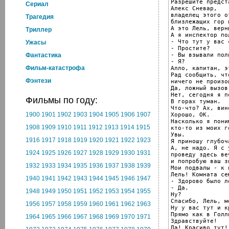
Разрешите предст
Cериал
Алекс Сневар,

владелец этого о
Трагедия
близлежащих гор 
А это Лель, верн
Триллер
А я инспектор по
- Что тут у вас 
Ужасы
- Простите?

- Вы взывали поли
Фантастика
- Я?

Фильм-катастрофа
Алло, капитан, э
Рад сообщить, чт
Фэнтези
ничего не произош
Да, ложный вызов.
Нет, сегодня я п
Фильмы по году:
В горах туман.

Что-что? Ах, вино
1900
1901
1902
1903
1904
1905
1906
1907
Хорошо, ОК.

Насколько я поним
1908
1909
1910
1911
1912
1913
1914
1915
кто-то из моих г
Увы.

1916
1917
1918
1919
1920
1921
1922
1923
Я приношу глубоч
А, не надо. Я с 
1924
1925
1926
1927
1928
1929
1930
1931
проведу здесь ве
и попробую ваш з
1932
1933
1934
1935
1936
1937
1938
1939
Мои подвалы - к 
Лель! Комната сем
1940
1941
1942
1943
1944
1945
1946
1947
- Здорово было л
- Да.

1948
1949
1950
1951
1952
1953
1954
1955
Ну?

Спасибо, Лель, м
1956
1957
1958
1959
1960
1961
1962
1963
Ну у вас тут и к
Прямо как в Голли
1964
1965
1966
1967
1968
1969
1970
1971
Здравствуйте!

Да! Красиво тут!
