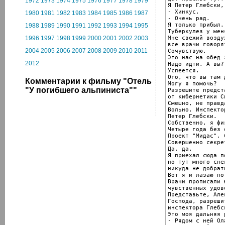
1972
1973
1974
1975
1976
1977
1978
1979
Я Петер Глебски,
- Хинкус.

1980
1981
1982
1983
1984
1985
1986
1987
- Очень рад.

Я только прибыл.
1988
1989
1990
1991
1992
1993
1994
1995
Туберкулез у меня
Мне свежий возду
1996
1997
1998
1999
2000
2001
2002
2003
все врачи говорят
2004
2005
2006
2007
2008
2009
2010
2011
Сочувствую.

Это нас на обед з
2012
Надо идти. А вы?

Успеется.

Ого, что вы там 
Комментарии к фильму "Отель
Могу я помочь?

"У погибшего альпиниста""
Разрешите предст
от кибернетики С
Смешно, не правда
Вольно. Инспекто
Петер Глебски.

Собственно, я физ
Четыре года без 
Проект "Мидас". 
Совершенно секрет
Да, да.

Я приехал сюда п
но тут много снег
никуда не добрать
Вот я и лазаю по
Врачи прописали 
чувственных удов
Представьте, Але
Господа, разреши
инспектора Глебск
Это моя дальняя 
- Рядом с ней Ол