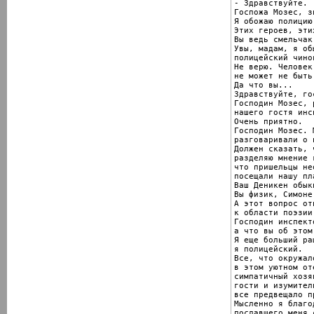
- Здравствуйте.

Госпожа Мозес, з
Я обожаю полицию!
Этих героев, эти
Вы ведь смельчак
Увы, мадам, я об
полицейский чинов
Не верю. Человек
не может не быть
Да что вы...

Здравствуйте, гос
Господин Мозес, 
нашего гостя инс
Очень приятно.

Господин Мозес. М
разговаривали о 
Должен сказать, 
разделяю мнение 
что пришельцы не
посещали нашу пла
Ваш Деникен обык
Вы физик, Симоне
А этот вопрос от
к области поэзии.
Господин инспекто
а что вы об этом
Я еще больший ра
я полицейский.

Все, что окружал
в этом уютном оте
симпатичный хозя
гости и изумител
все предвещало п
Мысленно я благо
пославшего меня с