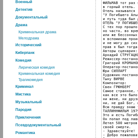
Военный
ФИЛЬМАВ тот раз 
в горный отель.

Детектив
Отель назывался

"У Погибшего Аль
Документальный
и путь туда был 
ОТЕЛЬ "У ПОГИБШЕ
Драма
С тех пор прошло
но часто, во вре
Криминальная драма
или же бессонных
Мелодрама
я вспоминаю прои
и не могу до сих
Исторический
прав я был тогда
Авторы сценария:

Киберпанк
Аркадий СТРУГАЦК
Режиссер-постанов
Комедия
Григорий КРОМАНОВ
Оператор-постанов
Лирическая комедия
Юри СИЛЛАРТ

Криминальная комедия
Художник-постанов
Тыну ВИРВЕ

Трагикомедия
Композитор:

Криминал
Свен ГРЮНБЕРГ

Самое странное, 
Мистика
как все это было
ни жене, ни друзь
Музыкальный
ни, не дай Бог, 
Всю правду знаю 
Пародия
ТАЛЛИННФИЛЬМ 1979
Это и есть Погиб
Приключения
Он попал под лави
Летел 500 метров
Псевдодокументальный
своей смерти.

- Здравствуйте!

Романтика
- Добро пожаловат