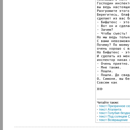
Господин инспекто
вы ведь настоящи
Разгромите этого
Берегитесь, Олаф
сделает из вас б
- Бифштекс - это 
- Вот он и сдела
- Зачем?

- Чтобы съесть!

Но мы ведь тольк
С вами невозможн
Почему? По моему,
очень хорошо с в
Но бифштекс - эт
И сделать из мен
инспектор никак 
- Очень приятно.

- Мне также.

- Пошли.

- Пошли. До свида
О, Симоне, вы бе
Совсем как
----------------------------
Читайте также:
-
текст Призрачное с
-
текст Аталанта
-
текст Голубая бездн
-
текст Под солнцем 
-
текст Возвращение