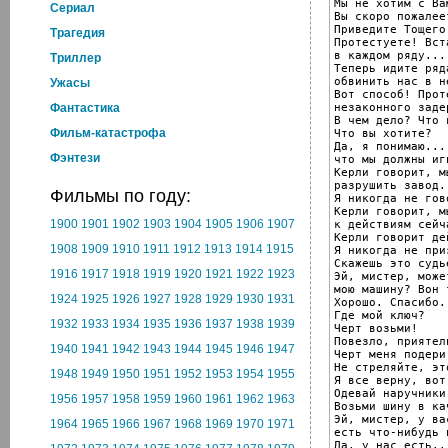
Мы не хотим с Ва
Cериал
Вы скоро пожалее
Приведите Тощего
Трагедия
Протестуете! Вст
в каждом ряду...

Триллер
Теперь идите ряд
обвинить нас в н
Ужасы
Вот способ! Прот
незаконного заде
Фантастика
В чем дело? Что 
Фильм-катастрофа
Что вы хотите?

Да, я понимаю...
Фэнтези
что мы должны иг
Керли говорит, м
разрушить завод.

Фильмы по году:
Я никогда не гов
Керли говорит, м
1900
1901
1902
1903
1904
1905
1906
1907
к действиям сейч
Керли говорит де
1908
1909
1910
1911
1912
1913
1914
1915
Я никогда не при
Скажешь это судь
1916
1917
1918
1919
1920
1921
1922
1923
Эй, мистер, може
мою машину? Вон 
1924
1925
1926
1927
1928
1929
1930
1931
Хорошо. Спасибо.
Где мой ключ?

1932
1933
1934
1935
1936
1937
1938
1939
Черт возьми!

Повезло, приятель
1940
1941
1942
1943
1944
1945
1946
1947
Черт меня подери!
Не стреляйте, эт
1948
1949
1950
1951
1952
1953
1954
1955
Я все верну, вот
Одевай наручники.
1956
1957
1958
1959
1960
1961
1962
1963
Возьми шину в ка
Эй, мистер, у вас
1964
1965
1966
1967
1968
1969
1970
1971
есть что-нибудь 
Да, у нас есть..