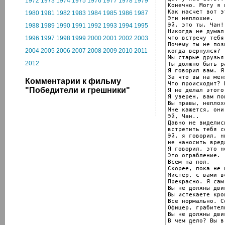
1972
1973
1974
1975
1976
1977
1978
1979
Конечно. Могу я 
Как насчет вот э
1980
1981
1982
1983
1984
1985
1986
1987
Эти неплохие.

Эй, это ты, Чан!
1988
1989
1990
1991
1992
1993
1994
1995
Никогда не думал,
что встречу тебя
1996
1997
1998
1999
2000
2001
2002
2003
Почему ты не поз
2004
2005
2006
2007
2008
2009
2010
2011
когда вернулся?

Мы старые друзья.
2012
Ты должно быть р
Я говорил вам. Я
За что вы на мен
Комментарии к фильму
Что происходит? 
"Победители и грешники"
Я не делал этого!
Я уверен, вам по
Вы правы, неплох
Мне кажется, они
Эй, Чан..

Давно не виделис
встретить тебя с
Эй, я говорил, ни
не наносить вреда
Я говорил, это не
Это ограбление.

Всем на пол.

Скорее, пока не 
Мистер, с вами в
Прекрасно. Я сам
Вы не должны дви
Вы истекаете кров
Все нормально. С
Офицер, грабител
Вы не должны дви
В чем дело? Вы в