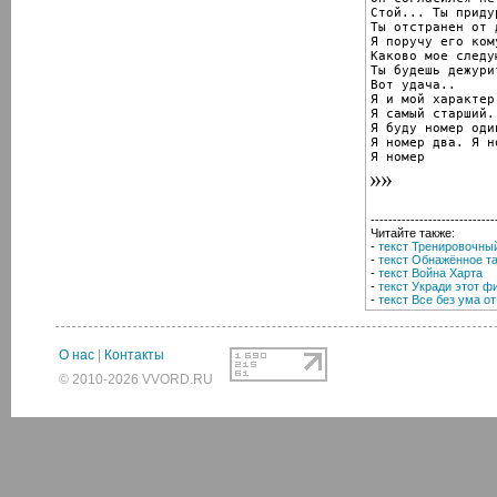
Стой... Ты придур
Ты отстранен от д
Я поручу его ком
Каково мое следу
Ты будешь дежури
Вот удача..

Я и мой характер!
Я самый старший..
Я буду номер один
Я номер два. Я н
Я номер
----------------------------
Читайте также:
-
текст Тренировочны
-
текст Обнажённое т
-
текст Война Харта
-
текст Укради этот ф
-
текст Все без ума о
О нас
|
Контакты
© 2010-2026 VVORD.RU