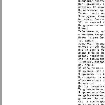
Вызывайте скорую.
Все нормально. У
порядке. Со мной
Вы истекаете кро
Украл, ничего ос
Я не думаю. Инач
бы здесь. Залезай
Эй, ты залезай в
Не должны ли мы 
Пошел!

Тебе повезло, что
в хорошем настрое
Иначе ты уже был
ты, щенок!

Заткнись! Призна
Откуда у тебя фа
Мне их дали в бан
Лжец! В банке не 
давать подделки!

Это не фальшивка.
Ты хочешь сказат
Да, верно.

За кого ты меня 
За дурака, что ли
Я признаюсь... Я
Вот видишь, ты мо
облегчить свои с
Инспектор!

Да, он признался.
Те доллары были 
Я проверил в бан
Он действительно
долларов. Ты пло
Сэр, я все устрою
Он согласился не