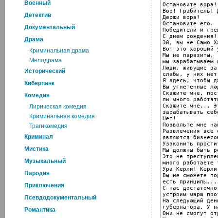
Военный
Остановите вора!

Вор! Грабитель! 
Детектив
Держи вора!

Остановите его.

Документальный
Победители и греш
С днем рождения!

Драма
Эй, вы не Само Ха
Вот это хороший у
Криминальная драма
Мы не паразиты,

Мелодрама
мы зарабатываем 
Люди, живущие за
Исторический
слабы, у них нет
Я здесь, чтобы д
Киберпанк
Вы угнетенные люд
Скажите мне, пост
Комедия
ли много работать
Скажите мне... Э
Лирическая комедия
зарабатывать себ
Криминальная комедия
Нет!

Позвольте мне на
Трагикомедия
Развлечения все е
Криминал
являются бизнесом
Узаконить простит
Мистика
Мы должны быть р
Это не преступле
Музыкальный
много работаете 
Ура Керли! Керли
Пародия
Вы не сможете по
есть принципы...
Приключения
С нас достаточно
устроим марш про
Псевдодокументальный
На следующий ден
губернатора. У н
Романтика
Они не смогут от