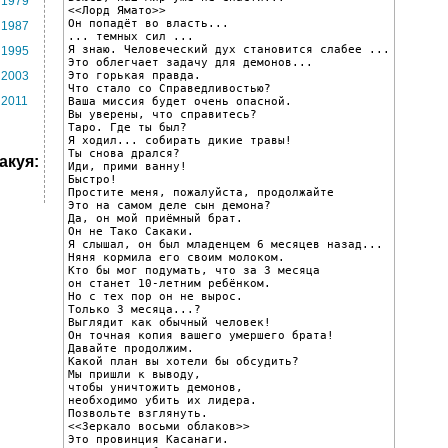
1979
<<Лорд Ямато>>

Он попадёт во власть...

1987
... темных сил ...

Я знаю. Человеческий дух становится слабее ...

1995
Это облегчает задачу для демонов...

Это горькая правда.

2003
Что стало со Справедливостью?

2011
Ваша миссия будет очень опасной.

Вы уверены, что справитесь?

Таро. Где ты был?

Я ходил... собирать дикие травы!

Ты снова дрался?

акуя:
Иди, прими ванну!

Быстро!

Простите меня, пожалуйста, продолжайте

Это на самом деле сын демона?

Да, он мой приёмный брат.

Он не Тако Сакаки.

Я слышал, он был младенцем 6 месяцев назад...

Няня кормила его своим молоком.

Кто бы мог подумать, что за 3 месяца

он станет 10-летним ребёнком.

Но с тех пор он не вырос.

Только 3 месяца...?

Выглядит как обычный человек!

Он точная копия вашего умершего брата!

Давайте продолжим.

Какой план вы хотели бы обсудить?

Мы пришли к выводу,

чтобы уничтожить демонов,

необходимо убить их лидера.

Позвольте взглянуть.

<<Зеркало восьми облаков>>

Это провинция Касанаги.
