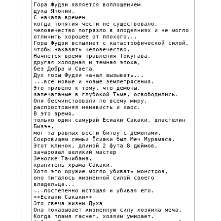
Гора Фудзи является воплощением

духа Японии.

С начала времен

когда понятия чести не существовало,

человечество погрязло в злодеяниях и не могло 
отличить хорошее от плохого...

Гора Фудзи вспыхнет с катастрофической силой,

чтобы наказать человечество.

Начнётся время правления Токугава,

другая холодная и темная эпоха,

без Добра и Света.

Дух горы Фудзи начал вызывать...

...всё новые и новые землетрясения.

Это привело к тому, что демоны,

запечатаные в глубокой Тьме, освободились.

Они бесчинствовали по всему миру, 
распространяя ненависть и хаос.

В это время,

только один самурай Ёсиаки Сакаки, властелин 
Бизэн,

мог на равных вести битву с демонами.

Сокровищем семьи Ёсиаки был Меч Мурамаса.

Этот клинок, длиной 2 фута 8 дюймов,

зачаровал великий мастер

Зеноске Тачибана,

хранитель храма Сакаки.

Хотя это оружие могло убивать монстров,

оно питалось жизненной силой своего 
владельца...

...постепенно истощая и убивая его.

<<Ёсиаки Сакаки>>

Это свеча жизни Духа

Она показывает жизненную силу хозяина меча.

Когда пламя гаснет, хозяин умирает.
