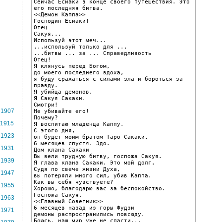
Сейчас Ёсиаки в конце своего путешествия. Это 
его последняя битва.

<<Демон Каппа>>

Господин Ёсиаки!

Отец

Сакуя...

Используй этот меч...

...используй только для ...

...битвы ... за ... Справедливость

Отец!

Я клянусь перед Богом,

до моего последнего вдоха,

я буду сражаться с силами зла и бороться за 
правду.

Я убийца демонов,

Я Сакуя Сакаки.

Смотри!

1907
Не убивайте его!

Почему?

1915
Я воспитаю младенца Каппу.

С этого дня,

1923
он будет моим братом Таро Сакаки.

6 месяцев спустя. Эдо.

1931
Дом клана Сакаки

Вы вели трудную битву, госпожа Сакуя.

1939
Я глава клана Сакаки. Это мой долг.

Судя по свече жизни Духа,

1947
вы потеряли много сил, убив Каппа.

Как вы себя чувствуете?

1955
Хорошо, благодарю вас за беспокойство.

Госпожа Сакуя,

1963
<<Главный Советник>>

6 месяцев назад из горы Фудзи

1971
демоны распространились повсюду.

Боюсь, наш мир уже не спасти...
