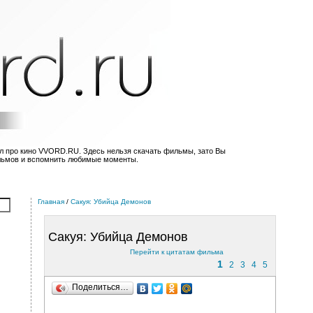
л про кино VVORD.RU. Здесь нельзя скачать фильмы, зато Вы
льмов и вспомнить любимые моменты.
Главная
/
Сакуя: Убийца Демонов
Сакуя: Убийца Демонов
Перейти к цитатам фильма
1
2
3
4
5
Поделиться…