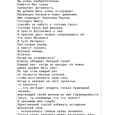
Вы очень изобретательны.

Кажется Меч снова

проявляет активность.

Вы должны быть очень осторожны!

Провинция Касанаги кишит демонами.

Ими командует Королева Пауков.

Господин Ямато,

спасибо за заботу о госпоже Сакуя.

Госпожа Сакуя ещё девушка.

Я просто беспокоюсь о ней.

Я прислал двух ниндзя сопровождать её.

Это Хьёэ Масираги

И Сузо Нигарасу

Они лучшие воины,

и смогут оказать

большую помощь.

Отлично.

Когда вы отправитесь?

Клинок обладает большой силой

Каждый раз, когда он выходит из ножен,

демон должен быть убит.

Но при этом каждый раз

он питается жизнью хозяина,

чтобы восстановить свою силу.

Когда я наложил на него заклятье,

то поклялся...

...что им будет владеть только праведный 
человек,

жертвующий своей жизнью во имя Справедливости.

Сакуя, ты понимаешь что это значит?

Я принимаю мою судьбу.

Единственный способ избежать истощения 
жизненной силы,

- использовать свежую кровь человека.

Только кровь человека может восполнить вашу 