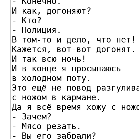
- Конечно.

И как, догоняют?

- Кто?

- Полиция.

В том-то и дело, что нет!

Кажется, вот-вот догонят.

И так всю ночь!

И в конце я просыпаюсь

в холодном поту.

Это ещё не повод разгулива
с ножом в кармане.

Да я всё время хожу с ножо
- Зачем?

- Мясо резать.

- Вы его забрали?
