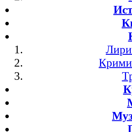
Ист
К
Лири
Крими
Т
К
Му