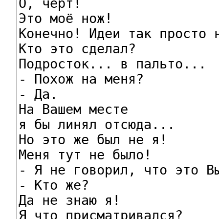
О, чёрт!

Это моё нож!

Конечно! Идеи так просто н
Кто это сделал?

Подросток... в пальто...

- Похож на меня?

- Да.

На Вашем месте

я бы линял отсюда...

Но это же был не я!

Меня тут не было!

- Я не говорил, что это Вы
- Кто же?

Да не знаю я!

Я что присматривался?
