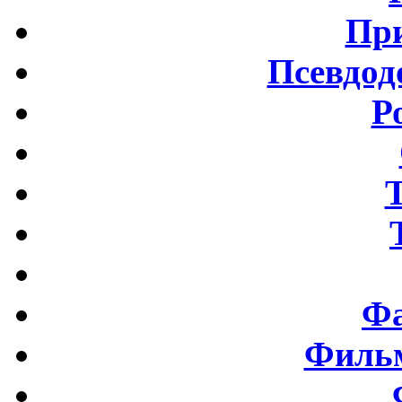
Пр
Псевдод
Р
Фа
Фильм