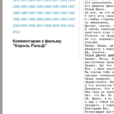
1972
1973
1974
1975
1976
1977
1978
1979
Это великолепно,
Его фамилия Джон
1980
1981
1982
1983
1984
1985
1986
1987
Ральф Джонс.

Он все, на что м
1988
1989
1990
1991
1992
1993
1994
1995
У него есть свои
и слабые стороны
1996
1997
1998
1999
2000
2001
2002
2003
он американец.

2004
2005
2006
2007
2008
2009
2010
2011
Дункан, срочно, 
А сейчас компози
2012
крестного отца г
Отлично, он проше
Он что, издеваетс
Комментарии к фильму
Спасибо.

"Король Ральф"
Бреди. Бреди, дет
двадцатку я верн
Да, конечно.

РАЛЬФ ДЖОУНС ШИМ
Привет, Митци. Я
выступление прош
Привет, Эд! Что 
Все, с меня хват
Мы платим тебе н
смотрел телевизор
Прошу прощения.

Здравствуйте. Ме
а это инспектор 
Прекрасно. Что я
Мои чеки не прини
Нет, что Вы. Он 
Эй, Джонс, а ну 
я еще с тобой не
Заходите, я подп
Благодарю Вас.

Потрясающее выст