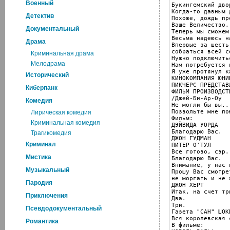
Военный
Букингемский дво
Когда-то давным 
Детектив
Похоже, дождь пр
Ваше Величество.

Документальный
Теперь мы сможем
Весьма надеюсь н
Драма
Впервые за шесть
собраться всей се
Криминальная драма
Нужно подключить
Мелодрама
Нам потребуется 
Я уже протянул к
Исторический
КИНОКОМПАНИЯ ЮНИВ
ПИКЧЕРС ПРЕДСТАВЛ
Киберпанк
ФИЛЬМ ПРОИЗВОДСТ
/Джей-Би-Ар-Оу

Комедия
Не могли бы вы...
Позвольте мне по
Лирическая комедия
Фильм:

Криминальная комедия
ДЭЙВИДА УОРДА

Благодарю Вас.

Трагикомедия
ДЖОН ГУДМАН

Криминал
ПИТЕР О'ТУЛ

Все готово, сэр.

Мистика
Благодарю Вас.

Внимание, у нас 
Музыкальный
Прошу Вас смотре
не моргать и не 
Пародия
ДЖОН ХЁРТ

Итак, на счет тр
Приключения
Два.

Три.

Псевдодокументальный
Газета "САН" ШОК
Вся королевская 
Романтика
В фильме:
