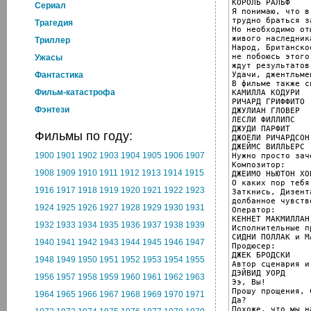
КОРОЛЬ РАЛЬФ

Cериал
Я понимаю, что в
трудно браться з
Трагедия
Но необходимо оты
живого наследник
Триллер
Народ, Британско
не побоюсь этого
Ужасы
ждут результатов
Удачи, джентльмен
Фантастика
В фильме также с
Фильм-катастрофа
КАМИЛЛА КОДУРИ

РИЧАРД ГРИФФИТО

Фэнтези
ДЖУЛИАН ГЛОВЕР

ЛЕСЛИ ФИЛЛИПС

ДЖУДИ ПАРФИТ

Фильмы по году:
ДЖОЕЛИ РИЧАРДСОН

ДЖЕЙМС ВИЛЛЬЕРС

1900
1901
1902
1903
1904
1905
1906
1907
Нужно просто зач
Композитор:

1908
1909
1910
1911
1912
1913
1914
1915
ДЖЕИМО НЬЮТОН ХОВ
О каких пор тебя
1916
1917
1918
1919
1920
1921
1922
1923
Заткнись, Дизент
долбанное чувств
1924
1925
1926
1927
1928
1929
1930
1931
Оператор:

КЕННЕТ МАКМИЛЛАН

1932
1933
1934
1935
1936
1937
1938
1939
Исполнительные п
СИДНИ ПОЛЛАК и М
1940
1941
1942
1943
1944
1945
1946
1947
Продюсер:

ДЖЕК БРОДСКИ

1948
1949
1950
1951
1952
1953
1954
1955
Автор сценария и
ДЭЙВИД УОРД

1956
1957
1958
1959
1960
1961
1962
1963
Ээ, Вы!

Прошу прощения, 
1964
1965
1966
1967
1968
1969
1970
1971
Да?

Похоже, что мы н