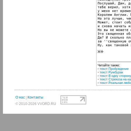
Послушай, Дан, д
тебе верил, хотя
у меня нет време
Королем Англии. 
Но это лучше, че
Может, стоит соб
и снова начать и
Но вы не можете 
Это священная об
Да? И сколько пла
за ''священную о
Ну, как таковой 
----------------------------
Читайте также:
-
текст Пробуждение
-
текст Румбурак
-
текст В одну сторон
-
текст Стрекоза на к
-
текст Реальная люб
О нас
|
Контакты
© 2010-2026 VVORD.RU