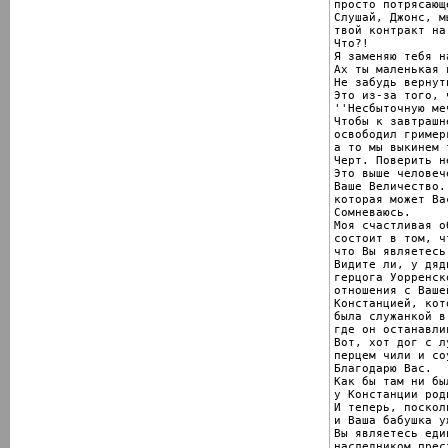
просто потрясающе
Слушай, Джонс, м
твой контракт на
Что?!

Я заменяю тебя н
Ах ты маленькая 
Не забудь вернут
Это из-за того, 
''Несбыточную меч
Чтобы к завтрашн
освободил гримерк
а то мы выкинем 
Черт. Поверить н
Это выше человеч
Ваше Величество.
которая может Ва
Сомневаюсь.

Моя счастливая о
состоит в том, ч
что Вы являетесь
Видите ли, у дяд
герцога Уорренск
отношения с Ваше
Констанцией, кот
была служанкой в
где он останавлив
Вот, хот дог с лу
перцем чили и со
Благодарю Вас.

Как бы там ни был
у Констанции род
И теперь, поскол
и Ваша бабушка у
Вы являетесь еди
наследником прес