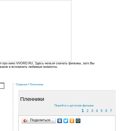
л про кино VVORD.RU. Здесь нельзя скачать фильмы, зато Вы
льмов и вспомнить любимые моменты.
Главная
/
Пленники
Пленники
Перейти к цитатам фильма
1
2
3
4
5
6
7
Поделиться…