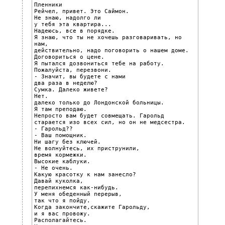
Пленники

Рейчел, привет. Это Саймон.

Не знаю, надолго ли

у тебя эта квартира...

Надеюсь, все в порядке.

Я знаю, что ты не хочешь разговаривать, но 
нам,

действительно, надо поговорить о нашем доме.

Договориться о цене.

Я пытался дозвониться тебе на работу.

Пожалуйста, перезвони.

- Значит, вы будете с нами

два раза в неделю?

Сумка. Далеко живете?

Нет.

далеко только до Лондонской больницы.

Я там преподаю.

Непросто вам будет совмещать. Гарольд

старается изо всех сил, но он не медсестра.

- Гарольд??

- Ваш помощник.

Ни шагу без ключей.

Не волнуйтесь, их приструнили,

время кормежки.

Высокие каблуки.

- Не очень.

Какую красотку к нам занесло?

Давай куколка,

перепихнемся как-нибудь.

У меня обеденный перерыв,

так что я пойду.

Когда закончите,скажите Гарольду,

и я вас провожу.

Располагайтесь.
