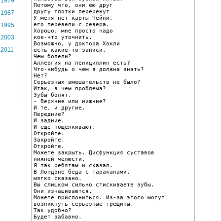
1979
Потому что, они ею друг

другу глотки перережут

1987
У меня нет карты Чейни,

его перевели с севера.

1995
Хорошо, мне просто надо

кое-что уточнить.

2003
Возможно, у доктора Хокли

2011
есть какие-то записи.

Чем болели?

Аллергия на пенициллин есть?

Что-нибудь о чем я должна знать?

Нет?

Серьезных вмешательств не было?

Итак, в чем проблема?

Зубы болят.

- Верхние или нижние?

И те, и другие.

Передние?

И задние.

И еще пощелкивают.

Откройте.

Закройте.

Откройте.

Можете закрыть. Дисфункция суставов

нижней челюсти.

Я так ребятам и сказал.

В Лондоне беда с тараканами.

мягко сказано.

Вы слишком сильно стискиваете зубы.

Они изнашиваются.

Можете прислониться. Из-за этого могут

возникнуть серьезные трещины.

Так удобно?

Будет забавно.
