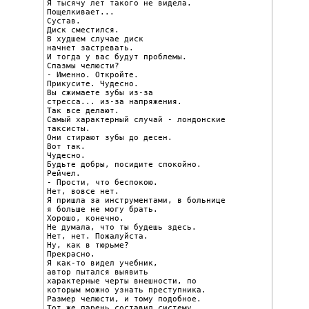
Я тысячу лет такого не видела.

Пощелкивает...

Сустав.

Диск сместился.

В худшем случае диск

начнет застревать.

И тогда у вас будут проблемы.

Спазмы челюсти?

- Именно. Откройте.

Прикусите. Чудесно.

Вы сжимаете зубы из-за

стресса... из-за напряжения.

Так все делают.

Самый характерный случай - лондонские 
таксисты.

Они стирают зубы до десен.

Вот так.

Чудесно.

Будьте добры, посидите спокойно.

Рейчел.

- Прости, что беспокою.

Нет, вовсе нет.

Я пришла за инструментами, в больнице

я больше не могу брать.

Хорошо, конечно.

Не думала, что ты будешь здесь.

Нет, нет. Пожалуйста.

Ну, как в тюрьме?

Прекрасно.

Я как-то видел учебник,

автор пытался выявить

характерные черты внешности, по

которым можно узнать преступника.

Размер челюсти, и тому подобное.

Тот же парень составил систему
