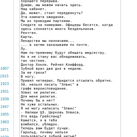
Хорошего перерыва.

Думаю, мы можем начать здесь.

Наш кабинет.

Да, может, стоит передвинуть?

Эта комната ожидания.

Мы их приводим партиями.

Следите за номерами. Офицеры бесятся, когда

здесь слоняется много бездельников.

Рентген.

Карты.

Лекарства мы назначаем...

... а затем заказываем по почте.

Лу.

Нам по-прежнему будут обещать медсестру.

Но я не стану вас обнадеживать,

так честнее.

Доктор Хокли, Рейчел Клиффорд.

1907
Зубной врач два дня в неделю.

За ее грехи?

1915
В ногу.

Привел четверых. Придется отсылать обратно.

1923
Эй, нельзя писать "Элвис" в

графе вероисповидание.

1931
Элвис не религия.

Для меня религия.

1939
Почему бы и нет?

Не хуже остальных.

1947
Я не могу написать "Элвис"

- Напиши ЦЭ. Церковь Элвиса.

1955
Это ведь Грейсланд?

Кажется, я в тебя

1963
влюбился, ублюдок.

Теперь вам будет лучше.

1971
Гарольд, почему нельзя

пользоваться зубной нитью?
