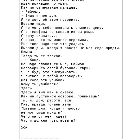
идентификации по ушам.

Как по отпечаткам пальцев.

- Рейчел.

- Знаю я про дом.

Я не хочу об этом говорить.

Возьми ящик.

Я не могу себе позволить снизить цену.

Я с телефона не слезаю из-за дома.

Я хочу сказать...

Я знаю, что ты многое пережила.

Мне тоже надо кое-что уладить.

Бывали дни, когда я просто не мог сюда придти.

Помню.

Тогда ты ее трахал.

- О боже.

Не надо плакаться мне, Саймон.

Поговори со своей булочкой сари.

Я не буду это выслушивать.

Я пытаюсь с тобой поговорить.

Для кого эта улыбка?

Кому ты улыбался?

Здесь...

Здесь я жил как в сказке.

Как на пустынном острове, понимаешь?

Ты, я, дом, работа, все.

Мне, правда, очень жаль!

"Бывали дни, когда я просто

не мог сюда придти"

Чего он от меня ждет?

Что я должна чувствовать?
------------------------------