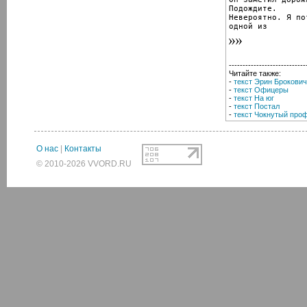
Подождите.

Невероятно. Я по
одной из
----------------------------
Читайте также:
-
текст Эрин Брокович
-
текст Офицеры
-
текст На юг
-
текст Постал
-
текст Чокнутый про
О нас
|
Контакты
© 2010-2026 VVORD.RU