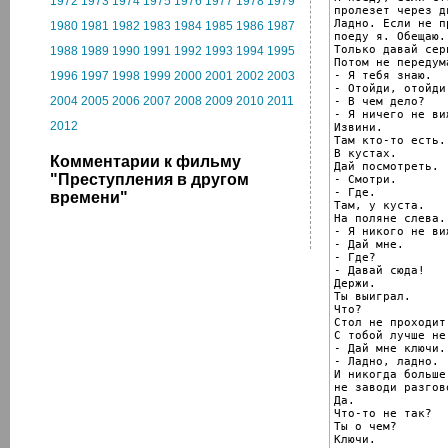
1972
1973
1974
1975
1976
1977
1978
1979
пролезет через дв
Ладно. Если не п
1980
1981
1982
1983
1984
1985
1986
1987
поеду я. Обещаю.

Только давай серь
1988
1989
1990
1991
1992
1993
1994
1995
Потом не передума
- Я тебя знаю.

1996
1997
1998
1999
2000
2001
2002
2003
- Отойди, отойди!
2004
2005
2006
2007
2008
2009
2010
2011
- В чем дело?

- Я ничего не виж
2012
Извини.

Там кто-то есть.

В кустах.

Комментарии к фильму
Дай посмотреть.

"Преступления в другом
- Смотри.

- Где.

времени"
Там, у куста.

На поляне слева.

- Я никого не виж
- Дай мне.

- Где?

- Давай сюда!

Держи.

Ты выиграл.

Что?

Стол не проходит
С тобой лучше не
- Дай мне ключи.

- Ладно, ладно.

И никогда больше

не заводи разгов
Да.

Что-то не так?

Ты о чем?

Ключи.
