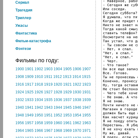
- Наверное, рабоч
Cериал
- Сегодня же субб
Или соседи.

Трагедия
Сегодня суббота?

Я думала, что пят
Триллер
Когда же придет м
Никто не знает н
Ужасы
Тогда какой смысл
ставить телефон?

Фантастика
Посмотрите на нег
Фильм-катастрофа
Так устал, что д
- Ты совсем не сп
Фэнтези
- Нет, я спал.

"Нет, я спал."

"Нет, я спал."

Фильмы по году:
- Черт.

- Что такое?

1900
1901
1902
1903
1904
1905
1906
1907
Он все еще записы
Все. Готово.

1908
1909
1910
1911
1912
1913
1914
1915
Ты не пронесешь 
Конечно, пронесу.
1916
1917
1918
1919
1920
1921
1922
1923
Ну, тогда остави
Не стоит беспоко
1924
1925
1926
1927
1928
1929
1930
1931
- Чего тебе хоче
- Не знаю. А что
1932
1933
1934
1935
1936
1937
1938
1939
Я не знаю.

Почти ничего не 
1940
1941
1942
1943
1944
1945
1946
1947
Магазин в городе

должен быть еще 
1948
1949
1950
1951
1952
1953
1954
1955
Как насчет куриц
Я не поеду опять
1956
1957
1958
1959
1960
1961
1962
1963
Перестань. Я убе
Я не хочу ехать 
1964
1965
1966
1967
1968
1969
1970
1971
Ну же, давай.

Я поеду, если сто