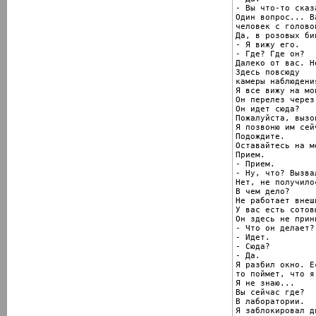
- Вы что-то сказа
Один вопрос... В
человек с голово
Да, в розовых бин
- Я вижу его.

- Где? Где он?

Далеко от вас. Н
Здесь повсюду

камеры наблюдения
Я все вижу на мо
Он перелез через
Он идет сюда?

Пожалуйста, вызо
Я позвоню им сейч
Подождите.

Оставайтесь на ме
Прием.

- Прием.

- Ну, что? Вызвал
Нет, не получилос
В чем дело?

Не работает внеш
У вас есть сотовы
Он здесь не прини
- Что он делает?

- Идет.

- Сюда?

- Да.

Я разбил окно. Е
то поймет, что я
Я не знаю...

Вы сейчас где?

В лаборатории.

Я заблокировал дв