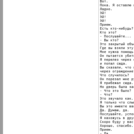
Вот.

Пока. Я оставлю 
Ладно.

Эй!

Эй!

Эй!

Прием.

Есть кто-нибудь?

Кто это?

- Послушайте...

- Вы кто?

Это закрытый объе
Где вы взяли эту
Мне нужна помощь
Он пытается убит
Я перелез через 
и попал сюда.

Вы сказали, что 
через ограждение?
Что случилось?

Он порезал мне ру
Я прибежал сюда.

Но дверь была за
- Что это было?

- Что?

Это звучало как..
Я только что слы
Вы это имеете вви
Да. Думаю, да.

Послушайте, успо
Я нахожусь в дру
Скоро буду у вас
Хорошо, спасибо.

Прием.

- Да.
