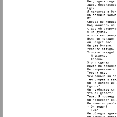
Нет, идите сюда.

Здесь безопаснее.
Где?

Я нахожусь в бунк
на вершине холма.
И?

Справа по коридо
Поднимайтесь на 
с другой стороны
Я не думаю,

что он вас увидит
Если он попадет 
он найдет вас.

Он уже близко.

Уходите оттуда.

Уходите оттуда!

- Я выхожу.

- Хорошо.

Это я сделал.

Идите по дорожке.
Не сворачивайте.

Торопитесь.

Чем раньше вы пр
тем скорее я вык
Он не должен их 
Где он?

Он приближается 
Что он делает?

Тише. Я проведу в
Он проверяет окна
Он заметил разби
- Он вошел?

- Тише.

Он обходит здание
Он заметил дорожк