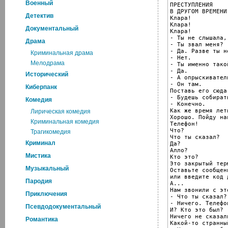
Военный
ПРЕСТУПЛЕНИЯ

В ДРУГОМ ВРЕМЕНИ

Детектив
Клара!

Клара!

Документальный
Клара!

- Ты не слышала,
Драма
- Ты звал меня?

- Да. Разве ты н
Криминальная драма
- Нет.

Мелодрама
- Ты именно тако
- Да.

Исторический
- А опрыскиватель
- Он там.

Киберпанк
Поставь его сюда.
- Будешь собират
Комедия
- Конечно.

Как же время лети
Лирическая комедия
Хорошо. Пойду на
Криминальная комедия
Телефон!

Что?

Трагикомедия
Что ты сказал?

Криминал
Да?

Алло?

Мистика
Кто это?

Это закрытый терм
Музыкальный
Оставьте сообщени
или введите код 
Пародия
А...

Нам звонили с эт
Приключения
- Что ты сказал?

- Ничего. Телефо
Псевдодокументальный
И? Кто это был?

Ничего не сказали
Романтика
Какой-то странны