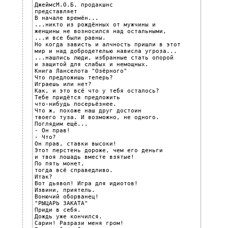
ДжеймсМ.О.Б. продакшнс

представляет

В начале времён...

...никто из рождённых от мужчины и

женщины не возносился над остальными,

...и все были равны.

Но когда зависть и алчность пришли в этот

мир и над добродетелью нависла угроза...

...нашлись люди, избранные стать опорой

и защитой для слабых и немощных.

Книга Ланселота "Озёрного"

Что предложишь теперь?

Играешь или нет?

Как, и это всё что у тебя осталось?

Тебе придётся предложить

что-нибудь посерьёзнее.

Что ж, похоже наш друг достоин

твоего туза. И возможно, не одного.

Поглядим ещё...

- Он прав!

- Что?

Он прав, ставки высоки!

Этот перстень дороже, чем его деньги

и твоя лошадь вместе взятые!

По пять монет,

тогда всё справедливо.

Итак?

Вот дьявол! Игра для идиотов!

Извини, приятель.

Вонючий оборванец!

"РЫЦАРЬ ЗАКАТА"

Приди в себя.

Дождь уже кончился.

Сарин! Разрази меня гром!
