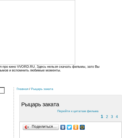
л про кино VVORD.RU. Здесь нельзя скачать фильмы, зато Вы
льмов и вспомнить любимые моменты.
Главная
/
Рыцарь заката
Рыцарь заката
Перейти к цитатам фильма
1
2
3
4
Поделиться…