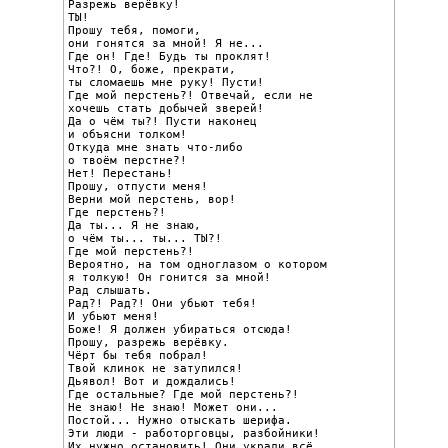
Разрежь верёвку!

ТЫ!

Прошу тебя, помоги,

они гонятся за мной! Я не...

Где он! Где! Будь ты проклят!

Что?! О, боже, прекрати,

ты сломаешь мне руку! Пусти!

Где мой перстень?! Отвечай, если не

хочешь стать добычей зверей!

Да о чём ты?! Пусти наконец

и объясни толком!

Откуда мне знать что-либо

о твоём перстне?!

Нет! Перестань!

Прошу, отпусти меня!

Верни мой перстень, вор!

Где перстень?!

Да ты... Я не знаю,

о чём ты... ты... ТЫ?!

Где мой перстень?!

Вероятно, на том одноглазом о котором

я толкую! Он гонится за мной!

Рад слышать.

Рад?! Рад?! Они убьют тебя!

И убьют меня!

Боже! Я должен убираться отсюда!

Прошу, разрежь верёвку.

Чёрт бы тебя побрал!

Твой клинок не затупился!

Дьявол! Вот и дождались!

Где остальные? Где мой перстень?!

Не знаю! Не знаю! Может они...

Постой... Нужно отыскать шерифа.

Эти люди - работорговцы, разбойники!

Их нужно остановить! Они украли всё,
