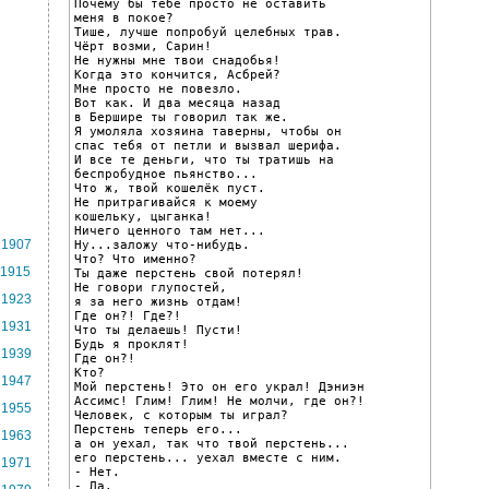
Почему бы тебе просто не оставить

меня в покое?

Тише, лучше попробуй целебных трав.

Чёрт возми, Сарин!

Не нужны мне твои снадобья!

Когда это кончится, Асбрей?

Мне просто не повезло.

Вот как. И два месяца назад

в Бершире ты говорил так же.

Я умоляла хозяина таверны, чтобы он

спас тебя от петли и вызвал шерифа.

И все те деньги, что ты тратишь на

беспробудное пьянство...

Что ж, твой кошелёк пуст.

Не притрагивайся к моему

кошельку, цыганка!

Ничего ценного там нет...

1907
Ну...заложу что-нибудь.

Что? Что именно?

1915
Ты даже перстень свой потерял!

Не говори глупостей,

1923
я за него жизнь отдам!

Где он?! Где?!

1931
Что ты делаешь! Пусти!

Будь я проклят!

1939
Где он?!

Кто?

1947
Мой перстень! Это он его украл! Дэниэн

Ассимс! Глим! Глим! Не молчи, где он?!

1955
Человек, с которым ты играл?

Перстень теперь его...

1963
а он уехал, так что твой перстень...

его перстень... уехал вместе с ним.

1971
- Нет.

- Да.
