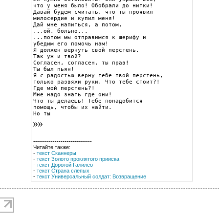
что у меня было! Обобрали до нитки!

Давай будем считать, что ты проявил

милосердие и купил меня!

Дай мне напиться, а потом,

...ой, больно...

...потом мы отправимся к шерифу и

убедим его помочь нам!

Я должен вернуть свой перстень.

Так уж и твой?

Согласен, согласен, ты прав!

Ты был пьян!

Я с радостью верну тебе твой перстень,

только развяжи руки. Что тебе стоит?!

Где мой перстень?!

Мне надо знать где они!

Что ты делаешь! Тебе понадобится

помощь, чтобы их найти.

Но ты
------------------------------
Читайте также:
-
текст Сканнеры
-
текст Золото проклятого прииска
-
текст Дорогой Галилео
-
текст Страна слепых
-
текст Универсальный солдат: Возвращение