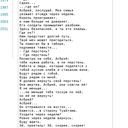
1979
Сарин...

...где он?

1987
Асбрей, послушай. Моя семья

уезжает отсюда через неделю.

1995
Король проигрывает,

и нам больше не доверяет.

2003
Его солдаты промышляют разбоем.

2011
Здесь безопасней, и ты это знаешь.

Где он?!

Нам предстоит долгий путь.

Твой меч может пригодиться.

Ты помогал бы в таборе,

поднимая тяжести...

- Где перстень?

- Где перстень?

Посмотри на себя, Асбрэй:

тебе нужна работа, а не перстень.

Работа и люди, которые поделятся с

тобой куском хлеба и стаканом вина.

Будут рядом с тобой.

Будь рядом со мной.

Я должен вернуть свой перстень!

Она мертва, Асбрей, они сожгли её!

Я не меньше...

...не меньше тебя тоскую по ней,

но её не вернуть!

Асбрей?

Асбрей...

Он отправился на восток...

Кажется...в сторону Туайтэма.

Уходите через неделю?

Ровно через неделю вернусь.

Буду ждать.

Эй, приятель! Эй, скорее, скорее!
