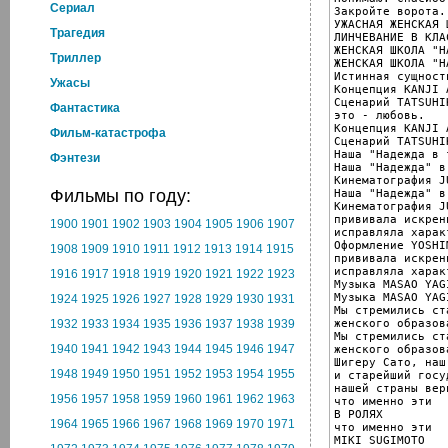
Cериал
Закройте ворота.

УЖАСНАЯ ЖЕНСКАЯ Ш
Трагедия
ЛИНЧЕВАНИЕ В КЛАС
ЖЕНСКАЯ ШКОЛА "Н
Триллер
ЖЕНСКАЯ ШКОЛА "Н
Истинная сущност
Ужасы
Концепция KANJI A
Сценарий TATSUHI
Фантастика
это - любовь.

Концепция KANJI A
Фильм-катастрофа
Сценарий TATSUHI
Наша "Надежда в 
Фэнтези
Наша "Надежда" в
Кинематография J
Фильмы по году:
Наша "Надежда" в
Кинематография J
прививала искрен
1900
1901
1902
1903
1904
1905
1906
1907
исправляла характ
Оформление YOSHI
1908
1909
1910
1911
1912
1913
1914
1915
прививала искрен
исправляла характ
1916
1917
1918
1919
1920
1921
1922
1923
Музыка MASAO YAGI
Музыка MASAO YAGI
1924
1925
1926
1927
1928
1929
1930
1931
Мы стремились ст
женского образова
1932
1933
1934
1935
1936
1937
1938
1939
Мы стремились ст
1940
1941
1942
1943
1944
1945
1946
1947
женского образова
Шигеру Сато, наш
1948
1949
1950
1951
1952
1953
1954
1955
и старейший госу
нашей страны вери
1956
1957
1958
1959
1960
1961
1962
1963
что именно эти

В РОЛЯХ

1964
1965
1966
1967
1968
1969
1970
1971
что именно эти

MIKI SUGIMOTO
