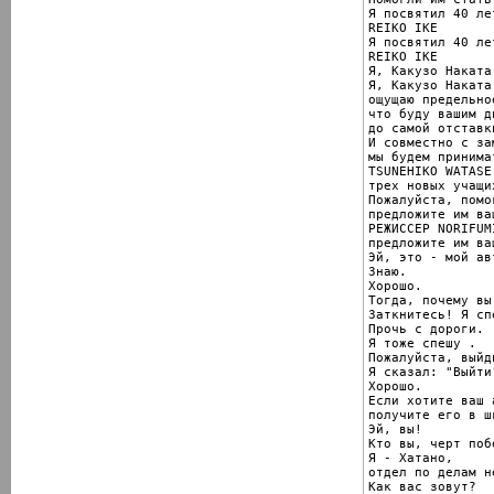
Я посвятил 40 ле
REIKO IKE

Я посвятил 40 ле
REIKO IKE

Я, Какузо Наката
Я, Какузо Наката
ощущаю предельно
что буду вашим д
до самой отставки
И совместно с за
мы будем принима
TSUNEHIKO WATASE

трех новых учащих
Пожалуйста, помо
предложите им ва
РЕЖИССЕР NORIFUM
предложите им ва
Эй, это - мой ав
Знаю.

Хорошо.

Тогда, почему вы
Заткнитесь! Я спе
Прочь с дороги.

Я тоже спешу .

Пожалуйста, выйди
Я сказал: "Выйти"
Хорошо.

Если хотите ваш 
получите его в ш
Эй, вы!

Кто вы, черт побе
Я - Хатано,

отдел по делам н
Как вас зовут?
