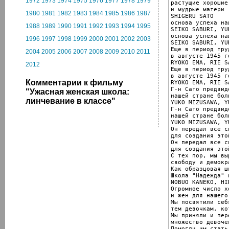
1972
1973
1974
1975
1976
1977
1978
1979
растущие хорошие 
и мудрые матери

1980
1981
1982
1983
1984
1985
1986
1987
SHIGERU SATO

основа успеха на
1988
1989
1990
1991
1992
1993
1994
1995
SEIKO SABURI, YU
основа успеха на
1996
1997
1998
1999
2000
2001
2002
2003
SEIKO SABURI, YU
Еще в период тру
2004
2005
2006
2007
2008
2009
2010
2011
в августе 1945 го
RYOKO EMA, RIE SA
2012
Еще в период тру
в августе 1945 го
Комментарии к фильму
RYOKO EMA, RIE SA
Г-н Сато предвид
"Ужасная женская школа:
нашей стране бол
линчевание в классе"
YUKO MIZUSAWA, Y
Г-н Сато предвид
нашей стране бол
YUKO MIZUSAWA, Y
Он передал все с
для создания это
Он передал все с
для создания это
С тех пор, мы вы
свободу и демокра
Как образцовая шк
Школа "Надежда" 
NOBUO KANEKO, HI
Огромное число х
и жен для нашего
Мы посвятили себ
тем девочкам, ко
Мы приняли и пер
множество девоче
Помогли им стать