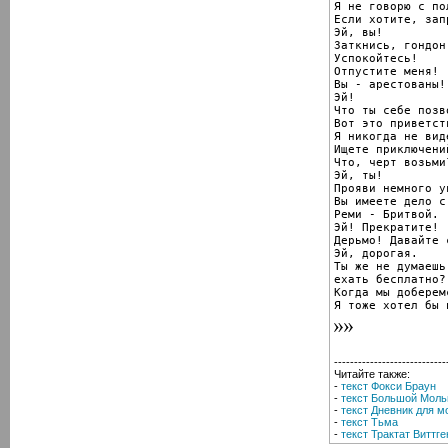
Я не говорю с по
Если хотите, зап
Эй, вы!

Заткнись, гондон!
Успокойтесь!

Отпустите меня!

Вы - арестованы!

Эй!

Что ты себе позв
Вот это приветств
Я никогда не вид
Ищете приключени
Что, черт возьми?
Эй, ты!

Прояви немного у
Вы имеете дело с

Реми - Бритвой.

Эй! Прекратите!

Дерьмо! Давайте 
Эй, дорогая.

Ты же не думаешь
ехать бесплатно?

Когда мы доберем
Я тоже хотел бы 
----------------------------
Читайте также:
-
текст Фокси Браун
-
текст Большой Моль
-
текст Дневник для м
-
текст Тьма
-
текст Трактат Виттг