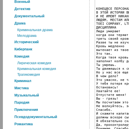
Военный
КОНЕЦВСЕ ПЕРСОНА
Детектив
В ЭТОЙ ИСТОРИИ В
Документальный
И НЕ ИМЕЮТ НИКАК
ЛЮДЯМ, МЕСТАМ ИЛ
Драма
TOEI COMPANY, LTD
ДИСЦИПЛИНА

Криминальная драма
Люди умирают

когда они теряют

Мелодрама
треть своей крови
Исторический
Разве ты не изуч
Кровь медленно

Киберпанк
вытекает из твое
Это так.

Комедия
Когда твоя кровь

заполнит колбу д
Лирическая комедия
Ты умрешь.

Ты движешься к см
Криминальная комедия
Но у нас все еще
Трагикомедия
В чем дело?

Это ужасно, не та
Криминал
У тебя потеря кро
Остановись!

Мистика
Хватайте ее!

Отпустите меня!

Музыкальный
Вы - грязь!

Мы посчитаем это
Пародия
Не волнуйтесь, з
Приключения
Спасибо.

И скажите капита
Псевдодокументальный
должны вскоре сы
Я обязательно ск
Романтика
Да, проконтролир
Понимаю. Спасибо.