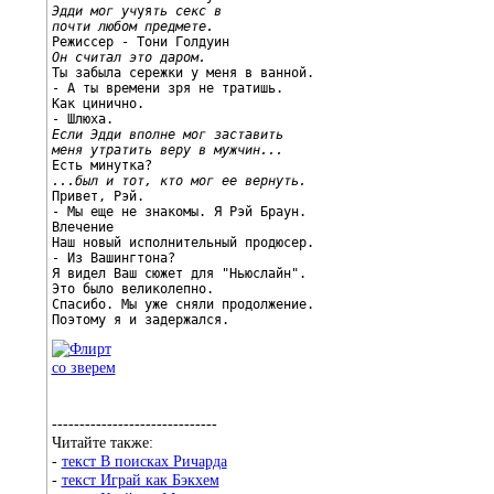
Эдди мог уч
уя
ть секс в
почти любом предмете.
Он считал это даром.

Ты забыла сережки у меня в ванной.

- А ты времени зря не тратишь.

Как цинично.

Если Эдди вполне мог заставить
меня утратить веру в мужчин...
...был и тот, кто мог ее вернуть.

Привет, Рэй.

- Мы еще не знакомы. Я Рэй Браун.

Влечение

Наш новый исполнительный продюсер.

- Из Вашингтона?

Я видел Ваш сюжет для "Ньюслайн".

Это было великолепно.

Спасибо. Мы уже сняли продолжение.

Поэтому я и задержался.
------------------------------
Читайте также:
-
текст В поисках Ричарда
-
текст Играй как Бэкхем