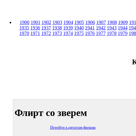
1900
1901
1902
1903
1904
1905
1906
1907
1908
1909
19
1935
1936
1937
1938
1939
1940
1941
1942
1943
1944
194
1970
1971
1972
1973
1974
1975
1976
1977
1978
1979
198
К
Флирт со зверем
Перейти к цитатам фильма