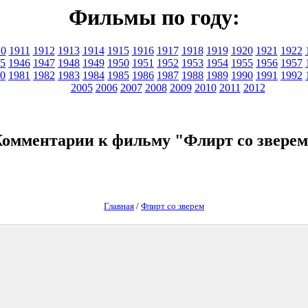
Фильмы по году:
10
1911
1912
1913
1914
1915
1916
1917
1918
1919
1920
1921
1922
5
1946
1947
1948
1949
1950
1951
1952
1953
1954
1955
1956
1957
0
1981
1982
1983
1984
1985
1986
1987
1988
1989
1990
1991
1992
2005
2006
2007
2008
2009
2010
2011
2012
омментарии к фильму "Флирт со звере
Главная
/
Флирт со зверем