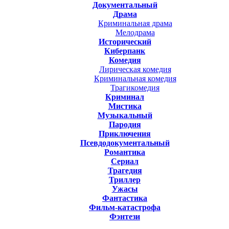
Документальный
Драма
Криминальная драма
Мелодрама
Исторический
Киберпанк
Комедия
Лирическая комедия
Криминальная комедия
Трагикомедия
Криминал
Мистика
Музыкальный
Пародия
Приключения
Псевдодокументальный
Романтика
Cериал
Трагедия
Триллер
Ужасы
Фантастика
Фильм-катастрофа
Фэнтези