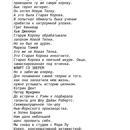
приводили ту же самую корову.
Бык терял интерес.
Он хотел Новую Телку.
А это была Старая Корова.
В попытках обмануть быка ученые
прибегли к хитроумной уловке.

Грег Киннеар

Старую Корову обрабатывали
запахом Новой Телки.
Но он был не дурак.
Это же не Новая Телка.
Это Старая Корова инкогнито.
Старая Корова в овечьей шкуре. Овца,
замаскированная под ягненка.
Но я забегаю вперед.
Для понимания самой теории и того,
как она захватила мою жизнь,
нужно услышать историю целиком.

Кэтрин Дент

До встречи с Рэем я подбирала
таланты для Шоу Дайан Робертс.
Свежевыпущенное ток-шоу
Нью-Йоркского производства.
Нам дали небольшой
шанс проявить себя.

Мы снова в студии с Мэри Лу

Коркл, консервативной активисткой,
