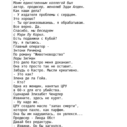
Моим единственным коллегой был
автор, продюсер, женолюб Эдди Алден.

Как наши дела?

- У издателя проблемы с сердцем.

Это хорошо?

- Ты организовываешь, я обрабатываю.

Спасибо, мы беседуем
с Мэри Лу Коркл.

Есть подвижки с Кубой?

Ну, я пытаюсь.

Главный оператор -

Энтони Ричмонд

По роману "Животноводство"

Лоры Зигман

Это дело Кастро меня доканает.

Она это просто так не оставит.

Забудь о Кастро. Мысли креативно.

- Это как?

Элена де ла Гойа.

- Кто?

Одна из женщин, нанятых ЦРУ

в 60-х для его убийства.

Сценарий Элизабет Чендлер

Извините, здесь не курят.

- Ну надо же.

ЦРУ создало масло "запах смерти",

которое пахло, как парфюм.

Она бы им надушилась, он увлекся...

Продюсер - Линда Обст

Давай без редактуры.
