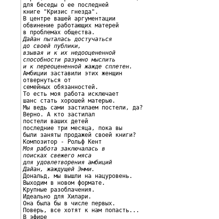
для беседы о ее последней

книге "Кризис гнезда".

В центре вашей аргументации

обвинение работающих матерей

Дайан пыталась достучаться
до своей публики,
взывая и к их недооцененной
способности разумно мыслить
и к переоцененной жажде сплетен.

Амбиции заставили этих женщин

отвернуться от

семейных обязанностей.

То есть моя работа исключает

шанс стать хорошей матерью.

Мы ведь сами застилаем постели, да?

Верно. А кто застилал

постели ваших детей

последние три месяца, пока вы

были заняты продажей своей книги?

Моя работа заключалась в
поисках свежего мяса
для удовлетворения амбиций
Дайан, жаждущей Эмми.

Дональд, мы вышли на нацуровень.

Выходим в новом формате.

Крупные разоблачения.

Идеально для Хилари.

Она была бы в числе первых.

Поверь, все хотят к нам попасть...
