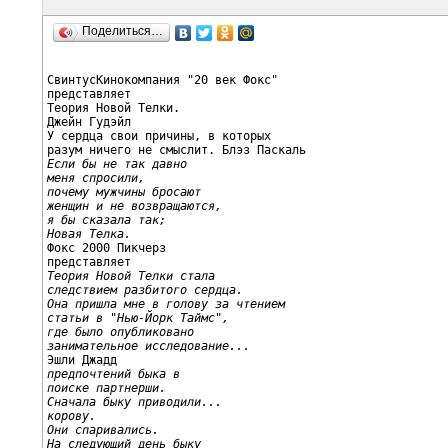
Поделиться…
СвинтусКинокомпания "20 век Фокс"

представляет

Теория Новой Телки.

Джейн Гудэйл

У сердца свои причины, в которых

Если бы не так давно
меня спросили,
почему мужчины бросают
женщин и не возвращаются,
я бы сказала так;
Новая Телка.

Фокс 2000 Пикчерз

Теория Новой Телки стала
следствием разбитого сердца.
Она пришла мне в голову за чтением
статьи в "Нью-Йорк Таймс",
где было опубликовано
занимательное исследование...
предпочтений быка в
поиске партнерши.
Сначала быку приводили...
корову.
Они спаривались.
На следующий день быку