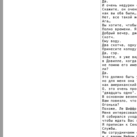
Да.

И очень недурен с
Скажите, он очен
как вы оба были…

Нет, всe такой же
Ага…

Вы хотите, чтобы
Полно времени. Я
Добрый вечер, дж
Скотч.

Ему воду.

Два скотча, одну
Принесите колоду 
Да, сэр.

Знаете, я уже ви
в Довилле, когда
не помню его име
ли?

Да.

Это должно быть 
но для меня она 
как американский
О, это очень про
"двадцать одно".

В основном везен
Вам повезло, что
Огонька?

Похоже, Ле Шиффр
Меня интересовал
Я собирался уход
чтобы ждать Вас 
Я приписан к Сек
Службы.

Мы сотрудничаем 
и с вашим Шефом 