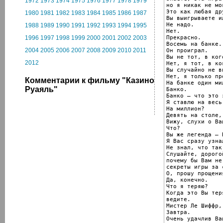
1972
1973
1974
1975
1976
1977
1978
1979
но я никак не мо
Это как любая др
1980
1981
1982
1983
1984
1985
1986
1987
Вы выигрываете и
Не надо.

1988
1989
1990
1991
1992
1993
1994
1995
Нет.

Прекрасно.

1996
1997
1998
1999
2000
2001
2002
2003
Восемь на банке.
2004
2005
2006
2007
2008
2009
2010
2011
Он проиграл.

Вы не тот, в ког
2012
Нет, я тот, в ко
Вы случайно не ви
Нет, я только пр
Комментарии к фильму "Казино
На банке один мил
Руаяль"
Банко.

Банко – что это 
Я ставлю на весь 
На миллион?

Девять на столе,
Вижу, слухи о Ва
Что?

Вы же легенда – 
Я Вас сразу узнал
Не знал, что так
Слушайте, дорогой
почему бы Вам не
секреты игры за 
О, прошу прощени
Да, конечно.

Что я теряю?

Когда это Вы тер
ведите.

Мистер Ле Шиффр,
Завтра.

Очень удачлив Ва