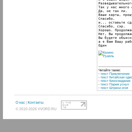
Разведывательног
Так у нас много 
Да, не так ли.

Ваши карты, прошу
Спасибо.

и... оставьте сд
Спасибо, сэр.

Хорошо. Продолжа
Нет, Вы продолжай
Вы будете объясн
а я Вам Вашу раб
Один
----------------------------
Читайте также:
-
текст Приключение
-
текст Китайская оди
-
текст Киносвидание
-
текст Париж уснул
-
текст Штрихи огня
О нас
|
Контакты
© 2010-2026 VVORD.RU