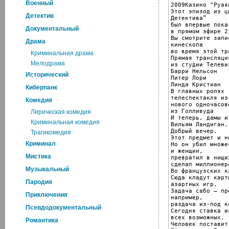
Военный
2009Казино "Руаял
Этот эпизод из ц
Детектив
Детектива”

был впервые показ
Документальный
в прямом эфире 2
Вы смотрите запи
Драма
кинескопа

во время этой тр
Криминальная драма
Прямая трансляция
Мелодрама
из студии Телеви
Барри Нельсон

Исторический
Питер Лори

Линда Кристиан

Киберпанк
В главных ролях

телеспектакля из
Комедия
нового одночасов
из Голливуда

Лирическая комедия
И теперь, дамы и
Криминальная комедия
Вильям Ландиган.

Добрый вечер.

Трагикомедия
Этот предмет и н
Криминал
Но он убил множе
и женщин,

Мистика
превратил в нищи
сделал миллионера
Музыкальный
Во французских к
Сюда кладут карт
Пародия
азартных игр.

Задача сабо – пр
Приключения
например,

раздача из-под ко
Псевдодокументальный
Сегодня ставка и
всех возможных.

Романтика
Человек поставит