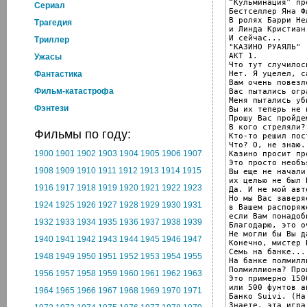
“Кульминация” пр
Cериал
Бестселлер Яна Ф
В ролях Барри Не
Трагедия
и Линда Кристиан.
И сейчас...

Триллер
"КАЗИНО РУАЯЛЬ"

АКТ 1.

Ужасы
Что тут случилос
Нет. Я уцелел, с
Фантастика
Вам очень повезл
Фильм-катастрофа
Вас пытались огр
Меня пытались уби
Фэнтези
Вы их теперь не 
Прошу Вас пройдe
В кого стреляли?

Фильмы по году:
Кто-то решил пос
Что? О, не знаю.
1900
1901
1902
1903
1904
1905
1906
1907
Казино просит пр
Это просто необъ
1908
1909
1910
1911
1912
1913
1914
1915
Вы ещe не начали
их целью не был 
1916
1917
1918
1919
1920
1921
1922
1923
Да. И не мой авт
Но мы Вас заверя
1924
1925
1926
1927
1928
1929
1930
1931
в Вашем распоряже
если Вам понадоб
1932
1933
1934
1935
1936
1937
1938
1939
Благодарю, это о
Не могли бы Вы д
1940
1941
1942
1943
1944
1945
1946
1947
Конечно, мистер Б
Семь на банке...
1948
1949
1950
1951
1952
1953
1954
1955
На банке полмилл
Полмиллиона? Про
1956
1957
1958
1959
1960
1961
1962
1963
Это примерно 150
или 500 фунтов а
1964
1965
1966
1967
1968
1969
1970
1971
Банко Suivi. (На
Знаете, эта игра