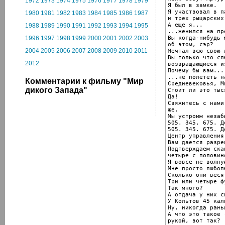
1972
1973
1974
1975
1976
1977
1978
1979
Я был в замке.

Я участвовал в п
1980
1981
1982
1983
1984
1985
1986
1987
и трех рыцарских
А еще я...

1988
1989
1990
1991
1992
1993
1994
1995
...женился на пр
Вы когда-нибудь 
1996
1997
1998
1999
2000
2001
2002
2003
об этом, сэр?

2004
2005
2006
2007
2008
2009
2010
2011
Мечтал всю свою ж
Вы только что сл
2012
возвращающиеся и
Почему бы вам...

...не полететь н
Комментарии к фильму "Мир
Средневековья, М
дикого Запада"
Стоит ли это тыс
Да!

Свяжитесь с нами
же.

Мы устроим незаб
505. 345. 675. Д
505. 345. 675. Д
Центр управления
Вам дается разре
Подтверждаем ска
четыре с половин
Я вовсе не волну
Мне просто любопы
Сколько они весят
Три или четыре фу
Так много?

А отдача у них с
У Кольтов 45 кали
Ну, никогда рань
А что это такое 
рукой, вот так?
