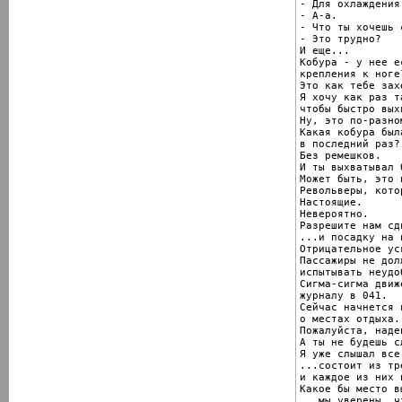
- Для охлаждения.
- А-а.

- Что ты хочешь 
- Это трудно?

И еще...

Кобура - у нее е
крепления к ноге?
Это как тебе зах
Я хочу как раз т
чтобы быстро вых
Ну, это по-разном
Какая кобура был
в последний раз?

Без ремешков.

И ты выхватывал 
Может быть, это 
Револьверы, кото
Настоящие.

Невероятно.

Разрешите нам сд
...и посадку на 
Отрицательное ус
Пассажиры не долж
испытывать неудоб
Сигма-сигма движ
журналу в 041.

Сейчас начнется 
о местах отдыха.

Пожалуйста, наде
А ты не будешь с
Я уже слышал все
...состоит из тр
и каждое из них 
Какое бы место в
...мы уверены, ч