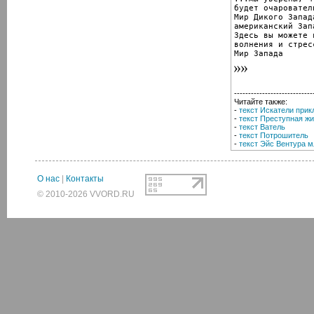
будет очаровател
Мир Дикого Запад
американский Зап
Здесь вы можете 
волнения и стрес
Мир Запада
----------------------------
Читайте также:
-
текст Искатели при
-
текст Преступная жи
-
текст Ватель
-
текст Потрошитель
-
текст Эйс Вентура 
О нас
|
Контакты
© 2010-2026 VVORD.RU