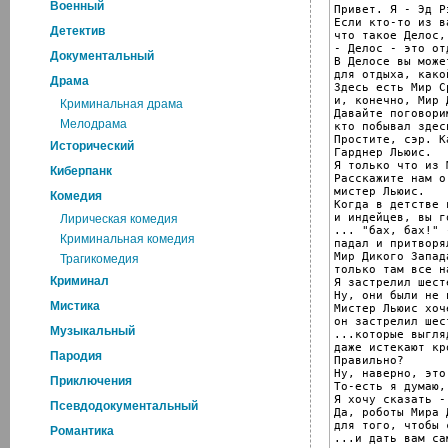
Военный
Привет. Я - Эд Р
Если кто-то из в
Детектив
что такое Делос,
- Делос - это от
Документальный
В Делосе вы може
для отдыха, како
Драма
Здесь есть Мир С
и, конечно, Мир 
Криминальная драма
Давайте поговори
Мелодрама
кто побывал здесь
Простите, сэр. К
Исторический
Гарднер Льюис.

Я только что из 
Киберпанк
Расскажите нам о
мистер Льюис.

Комедия
Когда в детстве 
и индейцев, вы г
Лирическая комедия
... "бах, бах!" 
Криминальная комедия
падал и притворя
Мир Дикого Запад
Трагикомедия
только там все н
Криминал
Я застрелил шест
Ну, они были не 
Мистика
Мистер Льюис хоч
он застрелил шес
Музыкальный
...которые выгля
даже истекают кр
Пародия
Правильно?

Ну, наверно, это
Приключения
То-есть я думаю,
Я хочу сказать -
Псевдодокументальный
Да, роботы Мира 
для того, чтобы 
Романтика
...и дать вам са