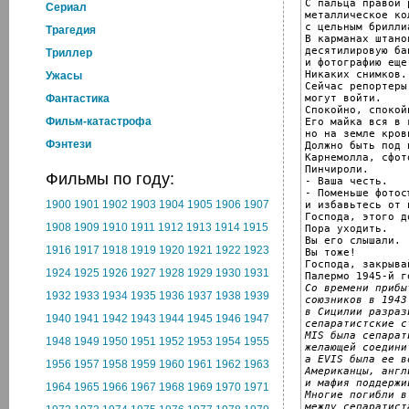
С пальца правой 
Cериал
металлическое ко
с цельным бриллиа
Трагедия
В карманах штано
десятилировую бан
Триллер
и фотографию еще
Никаких снимков.

Ужасы
Сейчас репортеры
могут войти.

Фантастика
Спокойно, спокойн
Фильм-катастрофа
Его майка вся в к
но на земле кров
Фэнтези
Должно быть под 
Карнемолла, сфот
Пинчироли.

Фильмы по году:
- Ваша честь.

- Поменьше фотосъ
1900
1901
1902
1903
1904
1905
1906
1907
и избавьтесь от 
Господа, этого д
1908
1909
1910
1911
1912
1913
1914
1915
Пора уходить.

Вы его слышали.

1916
1917
1918
1919
1920
1921
1922
1923
Вы тоже!

Господа, закрыва
1924
1925
1926
1927
1928
1929
1930
1931
Со времени прибыт
1932
1933
1934
1935
1936
1937
1938
1939
союзников в 1943
в Сицилии разрази
1940
1941
1942
1943
1944
1945
1946
1947
сепаратистские с
MIS была сепарат
1948
1949
1950
1951
1952
1953
1954
1955
желающей соедини
а EVIS была ее в
1956
1957
1958
1959
1960
1961
1962
1963
Американцы, англ
и мафия поддержи
1964
1965
1966
1967
1968
1969
1970
1971
Многие погибли в
между сепаратист