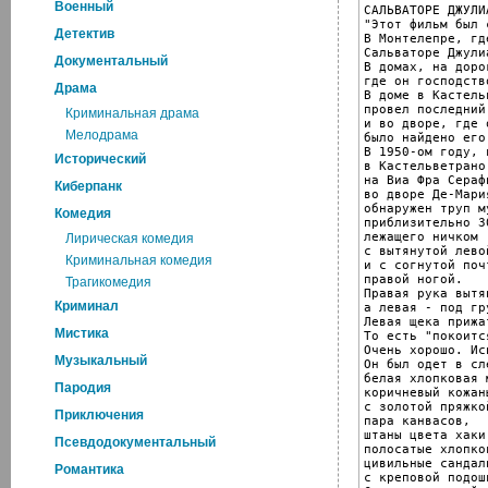
Военный
САЛЬВАТОРЕ ДЖУЛИА
"Этот фильм был 
Детектив
В Монтелепре, гд
Сальваторе Джулиа
Документальный
В домах, на доро
где он господств
Драма
В доме в Кастель
провел последний
Криминальная драма
и во дворе, где 
Мелодрама
было найдено его
В 1950-ом году, 
Исторический
в Кастельветрано,
на Виа Фра Сераф
Киберпанк
во дворе Де-Мария
обнаружен труп му
Комедия
приблизительно 30
лежащего ничком

Лирическая комедия
с вытянутой лево
Криминальная комедия
и с согнутой поч
правой ногой.

Трагикомедия
Правая рука вытя
Криминал
а левая - под гр
Левая щека прижа
Мистика
То есть "покоитс
Очень хорошо. Ис
Музыкальный
Он был одет в сл
белая хлопковая м
Пародия
коричневый кожан
с золотой пряжко
Приключения
пара канвасов,

штаны цвета хаки,
Псевдодокументальный
полосатые хлопко
цивильные сандали
Романтика
с креповой подошв