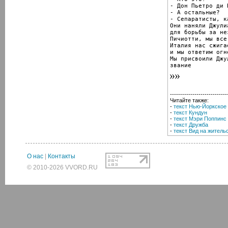
- Дон Пьетро ди 
- А остальные?

- Сепаратисты, к
Они наняли Джулиа
для борьбы за не
Пичиотти, мы все
Италия нас сжигае
и мы ответим огне
Мы присвоили Джул
звание
----------------------------
Читайте также:
-
текст Нью-Йоркское
-
текст Кундун
-
текст Мэри Поппинс
-
текст Дружба
-
текст Вид на житель
О нас
|
Контакты
© 2010-2026 VVORD.RU