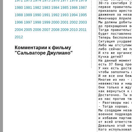
1972
1973
1974
1975
1976
1977
1978
1979

30-го сентября 1
первое правитель
1980
1981
1982
1983
1984
1985
1986
1987
приказало аресто
движения за неза
1988
1989
1990
1991
1992
1993
1994
1995
Финочиаро Априле
Мы должны добить
1996
1997
1998
1999
2000
2001
2002
2003
до прекращения в
2004
2005
2006
2007
2008
2009
2010
2011
Тогда правительст
будет поставлено
2012
Теперь бесполезно
Ситуация ухудшае
Либо мы отступим,
Комментарии к фильму
либо сейчас же п
"Сальваторе Джулиано"
И кто же организ
Кучка детей?

На данный момент
есть 37 банд пре
У них есть доста
чтобы заполнить 
И не все они беж
Многие из них - 
невежества и нище
Они только и ждут
как вернуться к 
Достаточно. Ты з
из нас против тв
- Разговоры нас 
- Тогда хорошо.

Мы создадим неза
военное подраздел
и избавим партию

от всей ответств
Довольно этой чеп
Кого использовал