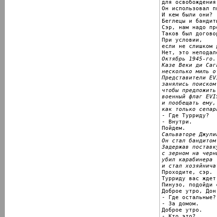
для освобождения
Он использовал п
И кем были они?

Беглецы и бандиты
Сэр, нам надо пр
Таков был договор
При условии,

если не слишком 
Октябрь 1945-го.
Казе Веки ди Сага
несколько миль о
Представители EVI
занялись поиском
чтобы предложить
военный флаг EVI
и пообещать ему,
как только сепар

- Где Турриду?

- Внутри.

Сальваторе Джули
Он стал бандитом
Задержав поставк
с зерном на черн
убил карабинера

и стал хозяйнича

Проходите, сэр.

Турриду вас ждет.
Пинузо, подойди с
Доброе утро, Дон 
- Где остальные?

- За домом.

Доброе утро.

- Кто это?
