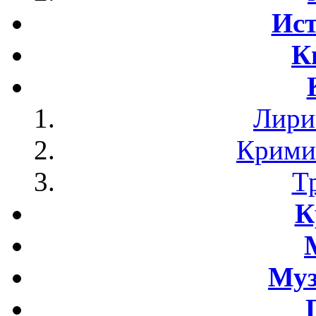
Ист
К
Лири
Крими
Т
К
Му