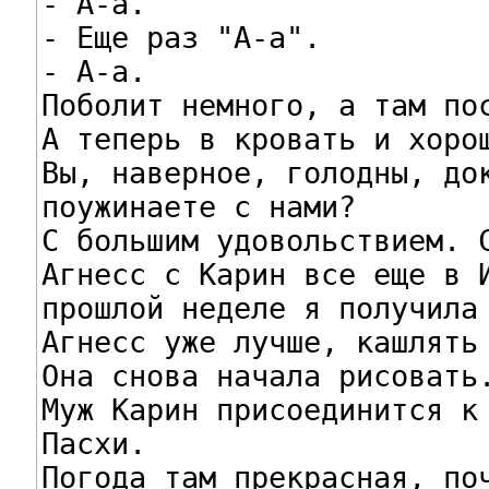
- А-а.

- Еще раз "А-а".

- А-а.

Поболит немного, а там пос
А теперь в кровать и хорош
Вы, наверное, голодны, док
поужинаете с нами?

С большим удовольствием. С
Агнесс с Карин все еще в И
прошлой неделе я получила 
Агнесс уже лучше, кашлять 
Она снова начала рисовать.
Муж Карин присоединится к 
Пасхи.

Погода там прекрасная, поч