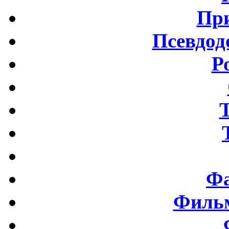
Пр
Псевдод
Р
Фа
Фильм