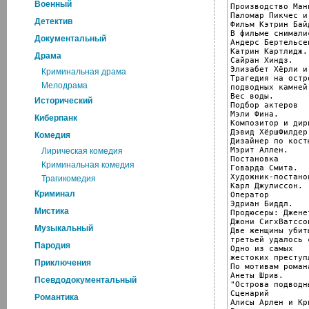
Военный
Производство Ман
Паломар Пикчес и
Детектив
Фильм Кэтрин Бай
В фильме снималис
Документальный
Андерс Бертельсен
Катрин Картлидж.

Драма
Сайран Хиндз.

Элизабет Хёрли и
Криминальная драма
Трагедия на остро
Мелодрама
подводных камней.
Вес воды.

Исторический
Подбор актеров

Мэли Фина.

Киберпанк
Композитор и дири
Дэвид ХёршФилдер.
Комедия
Дизайнер по костю
Мэрит Аллен.

Лирическая комедия
Постановка

Криминальная комедия
Говарда Смита.

Художник-постанов
Трагикомедия
Карл Джулиссон.

Криминал
Оператор

Эдриан Биддл.

Мистика
Продюсеры: Дженет
Джони СигхВатссо
Музыкальный
Две женщины убиты
третьей удалось 
Пародия
Одно из самых

жестоких преступ
Приключения
По мотивам романа
Анеты Шрив.

Псевдодокументальный
"Острова подводн
Сценарий

Романтика
Алисы Арлен и Кр