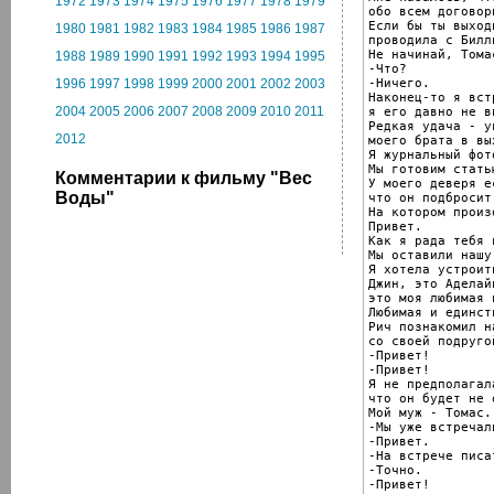
1972
1973
1974
1975
1976
1977
1978
1979
обо всем договори
Если бы ты выходн
1980
1981
1982
1983
1984
1985
1986
1987
проводила с Билли
Не начинай, Томас
1988
1989
1990
1991
1992
1993
1994
1995
-Что?

-Ничего.

1996
1997
1998
1999
2000
2001
2002
2003
Наконец-то я вст
2004
2005
2006
2007
2008
2009
2010
2011
я его давно не ви
Редкая удача - ув
2012
моего брата в вы
Я журнальный фото
Мы готовим стать
Комментарии к фильму "Вес
У моего деверя е
Воды"
что он подбросит
На котором произ
Привет.

Как я рада тебя 
Мы оставили нашу
Я хотела устроит
Джин, это Аделай
это моя любимая 
Любимая и единст
Рич познакомил на
со своей подругой
-Привет!

-Привет!

Я не предполагала
что он будет не о
Мой муж - Томас.
-Мы уже встречали
-Привет.

-На встрече писат
-Точно.

-Привет!
