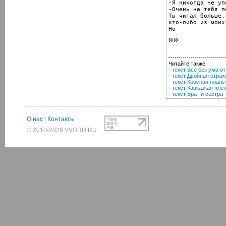
-Я никогда не уп
-Очень на тебя по
Ты читал больше, 
кто-либо из моих
Но
----------------------------
Читайте также:
-
текст Все без ума о
-
текст Двойная страх
-
текст Красная плане
-
текст Кавказкая пл
-
текст Брат и сестра
О нас
|
Контакты
© 2010-2026 VVORD.RU