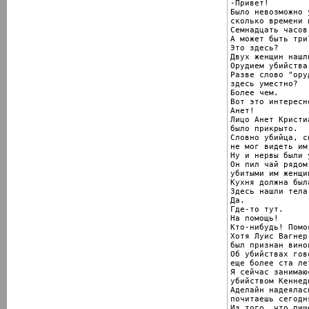
-Привет!

Было невозможно у
сколько времени 
Семнадцать часов
А может быть три?
Это здесь?

Двух женщин нашл
Орудием убийства
Разве слово "оруд
здесь уместно?

Более чем.

Вот это интересн
Анет!

Лицо Анет Кристиа
было прикрыто.

Словно убийца, с
не мог видеть им
Ну и нервы были 
Он пил чай рядом
убитыми им женщин
Кухня должна был
Здесь нашли тела.
Да.

Где-то тут.

На помощь!

Кто-нибудь! Помог
Хотя Луис Вагнер

был признан винов
Об убийствах гово
еще более ста лет
Я сейчас занимаюс
убийством Кеннеди
Аделайн надеялас
почитаешь сегодн
Из того, что пише