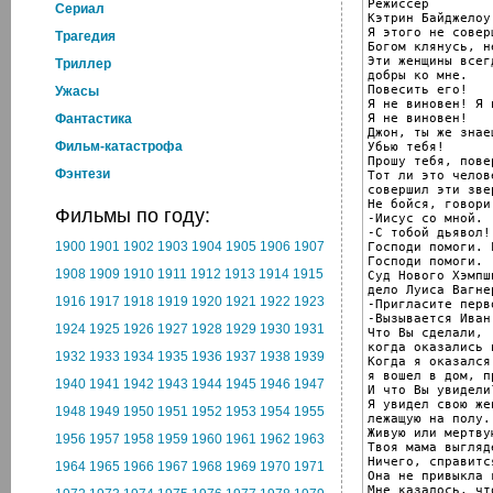
Режиссер

Cериал
Кэтрин Байджелоу.
Я этого не соверш
Трагедия
Богом клянусь, н
Эти женщины всег
Триллер
добры ко мне.

Повесить его!

Ужасы
Я не виновен! Я 
Я не виновен!

Фантастика
Джон, ты же знае
Фильм-катастрофа
Убью тебя!

Прошу тебя, пове
Фэнтези
Тот ли это челов
совершил эти зве
Не бойся, говори.
Фильмы по году:
-Иисус со мной.

-С тобой дьявол!

1900
1901
1902
1903
1904
1905
1906
1907
Господи помоги. 
Господи помоги. .
1908
1909
1910
1911
1912
1913
1914
1915
Суд Нового Хэмпш
дело Луиса Вагнер
1916
1917
1918
1919
1920
1921
1922
1923
-Пригласите перв
-Вызывается Иван
1924
1925
1926
1927
1928
1929
1930
1931
Что Вы сделали,

когда оказались 
1932
1933
1934
1935
1936
1937
1938
1939
Когда я оказался
я вошел в дом, п
1940
1941
1942
1943
1944
1945
1946
1947
И что Вы увидели?
Я увидел свою жен
1948
1949
1950
1951
1952
1953
1954
1955
лежащую на полу.

Живую или мертвую
1956
1957
1958
1959
1960
1961
1962
1963
Твоя мама выгляд
Ничего, справится
1964
1965
1966
1967
1968
1969
1970
1971
Она не привыкла 
Мне казалось, что