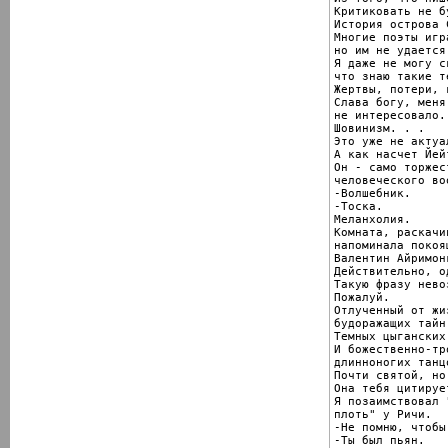
Критиковать не бу
История острова 
Многие поэты игр
но им не удается
Я даже не могу с
что знаю такие те
Жертвы, потери, 
Слава богу, меня
не интересовало.

Шовинизм. . .

Это уже не актуал
А как насчет Йейт
Он - само торжест
человеческого во
-Волшебник.

-Тоска.

Меланхолия.

Комната, раскачи
напоминала покоя
Валентин Айримонг
Действительно, о
Такую фразу нево
Пожалуй.

Отлученный от жи
будоражащих тайн
Темных цыганских 
И божественно-тр
длинноногих танцо
Почти святой, но
Она тебя цитируе
Я позаимствовал 
плоть" у Ричи.

-Не помню, чтобы
-Ты был пьян.
