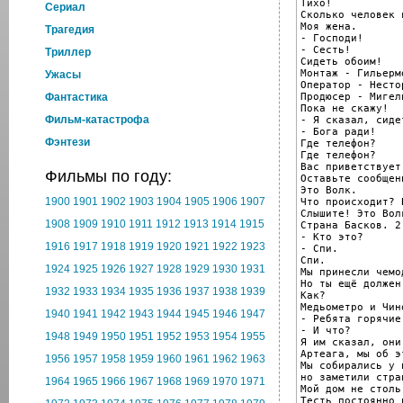
Тихо!

Cериал
Сколько человек 
Моя жена.

Трагедия
- Господи!

- Сесть!

Триллер
Сидеть обоим!

Монтаж - Гильерм
Ужасы
Оператор - Несто
Продюсер - Мигел
Фантастика
Пока не скажу!

Фильм-катастрофа
- Я сказал, сидет
- Бога ради!

Фэнтези
Где телефон?

Где телефон?

Вас приветствует
Фильмы по году:
Оставьте сообщен
Это Волк.

1900
1901
1902
1903
1904
1905
1906
1907
Что происходит? 
Слышите! Это Вол
1908
1909
1910
1911
1912
1913
1914
1915
Страна Басков. 2
- Кто это?

1916
1917
1918
1919
1920
1921
1922
1923
- Спи.

Спи.

1924
1925
1926
1927
1928
1929
1930
1931
Мы принесли чемод
Но ты ещё должен
1932
1933
1934
1935
1936
1937
1938
1939
Как?

Медьометро и Чино
1940
1941
1942
1943
1944
1945
1946
1947
- Ребята горячие.
- И что?

1948
1949
1950
1951
1952
1953
1954
1955
Я им сказал, они
Артеага, мы об э
1956
1957
1958
1959
1960
1961
1962
1963
Мы собирались у 
но заметили стра
1964
1965
1966
1967
1968
1969
1970
1971
Мой дом не столь
Тесть постоянно 