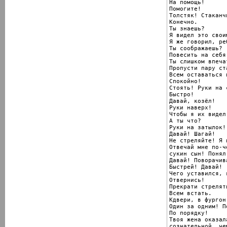
На помощь!

Помогите!

Толстяк! Стаканч
Конечно.

Ты знаешь?

Я видел это свои
Я же говорил, ре
Ты соображаешь?

Повесить на себя
Ты слишком впеча
Пропусти пару ст
Всем оставаться 
Спокойно!

Стоять! Руки на с
Быстро!

Давай, козёл!

Руки наверх!

Чтобы я их видел
А ты что?

Руки на затылок!

Давай! Шагай!

Не стреляйте! Я и
Отвечай мне по-ч
сукин сын! Понял.
Давай! Поворачив
Быстрей! Давай!

Чего уставился, к
Отвернись!

Прекрати стрелят
Всем встать.

Кдвери, в фургон!
Один за одним! П
По порядку!

Твоя жена оказал
сознательной, чем