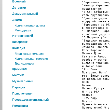
Военный
"Барселона. Напа
"Мелчор Миральес
Детектив
представляют

"В Сан-Себастьян
Документальный
сеть группировки 
"Один сотрудник 
Драма
а другой ранен в
"Террорист из ЭТА
Криминальная драма
в перестрелке с 
Мелодрама
"В Мадриде, Барс
серьёзный удар п
Исторический
"В Мадриде убит 
"Задержан предпо
Киберпанк
руководитель ЭТА
Эдуардо Норьега

Комедия
Хосе Короназо

Мелани Доти

Лирическая комедия
Сантьяго Рамос

Криминальная комедия
Особое участие:

Сильвия Абаскаль

Трагикомедия
и Хорхе Санс

Криминал
"Я - Волк.

Повторяю. Волк"

Мистика
Этот фильм основа
на реальных событ
Музыкальный
ВОЛК

Фильм

Пародия
Мигеля Куртуа

Я - из ЭТА.

Приключения
Мадрид,

1975 год.

Псевдодокументальный
Внутрь!

Музыка Франсиско
Романтика
Почемутемно? Что