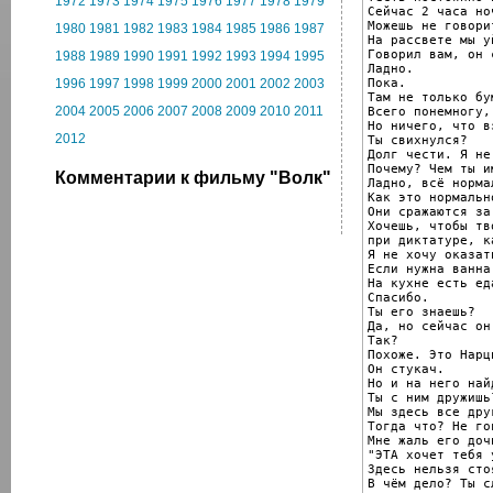
1972
1973
1974
1975
1976
1977
1978
1979
Сейчас 2 часа ноч
Можешь не говорит
1980
1981
1982
1983
1984
1985
1986
1987
На рассвете мы уй
Говорил вам, он 
1988
1989
1990
1991
1992
1993
1994
1995
Ладно.

Пока.

1996
1997
1998
1999
2000
2001
2002
2003
Там не только бум
2004
2005
2006
2007
2008
2009
2010
2011
Всего понемногу,

Но ничего, что в
2012
Ты свихнулся?

Долг чести. Я не
Почему? Чем ты и
Комментарии к фильму "Волк"
Ладно, всё нормал
Как это нормальн
Они сражаются за
Хочешь, чтобы тв
при диктатуре, ка
Я не хочу оказат
Если нужна ванна
На кухне есть еда
Спасибо.

Ты его знаешь?

Да, но сейчас он
Так?

Похоже. Это Нарц
Он стукач.

Но и на него най
Ты с ним дружишь?
Мы здесь все дру
Тогда что? Не го
Мне жаль его доч
"ЭТА хочет тебя у
Здесь нельзя сто
В чём дело? Ты с