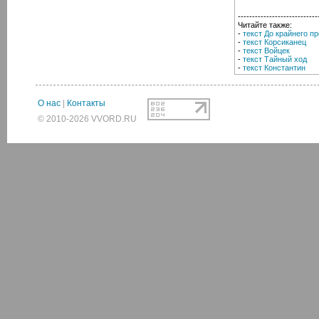
----------------------------
Читайте также:
-
текст До крайнего п
-
текст Корсиканец
-
текст Войцек
-
текст Тайный ход
-
текст Константин
О нас
|
Контакты
© 2010-2026 VVORD.RU