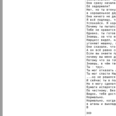
Она сразу начала
Её задержали?

Нет, но ты втянул
в хорошенькое дер
Она ничего не дел
Я всё подпишу, т
Успокойся. Я хор
Почему ты пыталс
Тебе не нравится
Однако, ты готов
Знаешь, за что е
Нарцисс видел, к
угоняют машину, 
Они сказали, что
А он всё равно с
Если вы знаете пр
почему вы меня д
Потому что за то
Знаешь, в чём тв
Ты - трус.

Ты мог отказать 
Ты мог спасти На
...но не решился.
И сейчас ты в по
Но я могу сделат
бумаги испарятся
По честному. Без
Видно, тебе доста
Нормально.

Нормально, когда
в штаны и выклад
В