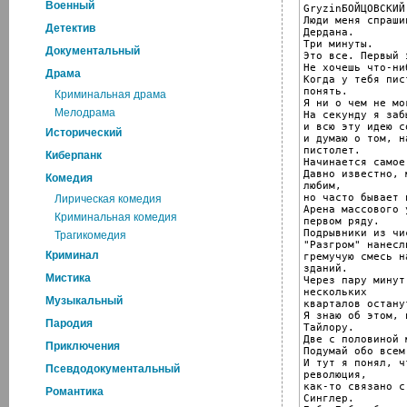
Военный
GryzinБОЙЦОВСКИЙ 
Люди меня спраши
Детектив
Дердана.

Три минуты.

Документальный
Это все. Первый э
Не хочешь что-ни
Драма
Когда у тебя пис
понять.

Криминальная драма
Я ни о чем не мо
Мелодрама
На секунду я заб
и всю эту идею с
Исторический
и думаю о том, н
пистолет.

Киберпанк
Начинается самое
Давно известно, 
Комедия
любим,

но часто бывает 
Лирическая комедия
Арена массового 
Криминальная комедия
первом ряду.

Подрывники из чи
Трагикомедия
"Разгром" нанесли
Криминал
гремучую смесь н
зданий.

Мистика
Через пару минут
нескольких

Музыкальный
кварталов остану
Я знаю об этом, 
Пародия
Тайлору.

Две с половиной 
Приключения
Подумай обо всем
И тут я понял, ч
Псевдодокументальный
революция,

как-то связано с
Романтика
Синглер.
