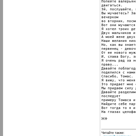
Попейте валерьян
двигаться.

Эй, послушайте, 
Вы мучаетесь? За
вечерком

во вторник, посм
Вот они мучаются.
Я хотел троих дет
Двух мальчиков и
А моей жене двух
Наши желания ник
Но, как вы знает
первенец - девочк
От ее нового мужа
И, слава Богу, з
Я очень рад за н
право...

Давайте поблагод
поделился с нами.
Спасибо, Томас.

Я вижу, что меня
Это придает мне с
Мы придаем силу 
Давайте разделим
последует

примеру Томаса и
Найдите себе парт
Вот тогда то я и
На глазах целофа
----------------------------
Читайте также: