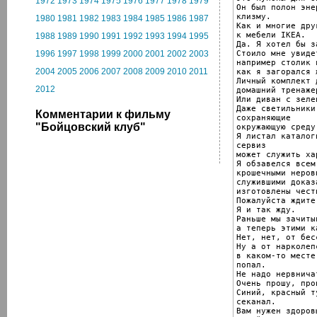
1972
1973
1974
1975
1976
1977
1978
1979
Он был полон эне
клизму.

1980
1981
1982
1983
1984
1985
1986
1987
Как и многие дру
к мебели IKEA.

1988
1989
1990
1991
1992
1993
1994
1995
Да. Я хотел бы з
Стоило мне увиде
1996
1997
1998
1999
2000
2001
2002
2003
например столик 
2004
2005
2006
2007
2008
2009
2010
2011
как я загорался 
Личный комплект 
2012
домашний тренаже
Или диван с зеле
Даже светильники
Комментарии к фильму
сохраняющие

"Бойцовский клуб"
окружающую среду
Я листал каталог
сервиз

может служить ха
Я обзавелся всем
крошечными неров
служившими доказ
изготовлены чест
Пожалуйста ждите.
Я и так жду.

Раньше мы зачиты
а теперь этими к
Нет, нет, от бес
Ну а от нарколеп
в каком-то месте
попал.

Не надо нервничат
Очень прошу, про
Синий, красный т
секанал.

Вам нужен здоров