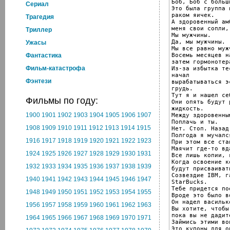
Боб, Боб с больш
Cериал
Это была группа 
раком яичек.

Трагедия
А здоровенный ам
меня свои сопли,
Триллер
Мы мужчины.

Да, мы мужчины.

Ужасы
Мы все равно мужч
Восемь месяцев н
Фантастика
затем гормонотера
Фильм-катастрофа
Из-за избытка те
начал

Фэнтези
вырабатываться э
грудь.

Тут я и нашел се
Фильмы по году:
Они опять будут 
жидкость.

1900
1901
1902
1903
1904
1905
1906
1907
Между здоровенны
Поплачь и ты.

1908
1909
1910
1911
1912
1913
1914
1915
Нет. Стоп. Назад
Полгода я мучалс
1916
1917
1918
1919
1920
1921
1922
1923
При этом все ста
Маячит где-то вда
1924
1925
1926
1927
1928
1929
1930
1931
Все лишь копии, 
Когда освоение к
1932
1933
1934
1935
1936
1937
1938
1939
будут присваиват
Созвездие IBM, г
1940
1941
1942
1943
1944
1945
1946
1947
StarBucks.

Тебе придется по
1948
1949
1950
1951
1952
1953
1954
1955
Вроде это было в
Он надел васильк
1956
1957
1958
1959
1960
1961
1962
1963
Вы хотите, чтобы
пока вы не дадит
1964
1965
1966
1967
1968
1969
1970
1971
Займись этими во
Это купоны для о