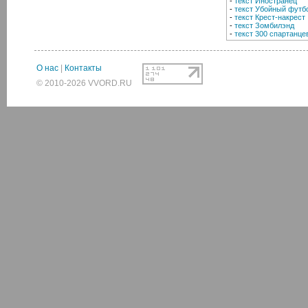
-
текст Иностранец
-
текст Убойный футб
-
текст Крест-накрест
-
текст Зомбилэнд
-
текст 300 спартанце
О нас
|
Контакты
© 2010-2026 VVORD.RU