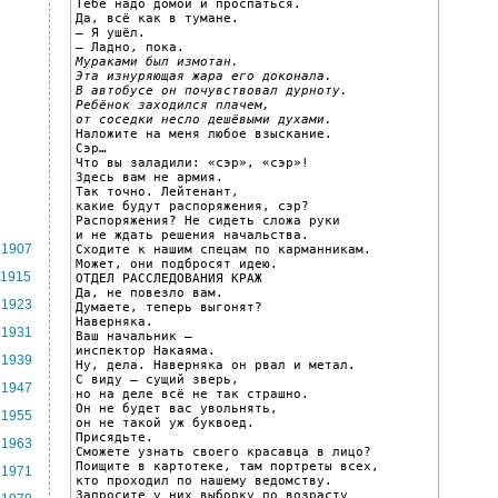
Тебе надо домой и проспаться.

Да, всё как в тумане.

– Я ушёл.

Мураками был измотан.
Эта изнуряющая жара его доконала.
В автобусе он почувствовал дурноту.
Ребёнок заходился плачем,
от соседки несло дешёвыми духами.

Наложите на меня любое взыскание.

Сэр…

Что вы заладили: «сэр», «сэр»!

Здесь вам не армия.

Так точно. Лейтенант,

какие будут распоряжения, сэр?

Распоряжения? Не сидеть сложа руки

и не ждать решения начальства.

1907
Сходите к нашим спецам по карманникам.

Может, они подбросят идею.

1915
ОТДЕЛ РАССЛЕДОВАНИЯ КРАЖ

Да, не повезло вам.

1923
Думаете, теперь выгонят?

Наверняка.

1931
Ваш начальник –

инспектор Накаяма.

1939
Ну, дела. Наверняка он рвал и метал.

С виду – сущий зверь,

1947
но на деле всё не так страшно.

Он не будет вас увольнять,

1955
он не такой уж буквоед.

Присядьте.

1963
Сможете узнать своего красавца в лицо?

Поищите в картотеке, там портреты всех,

1971
кто проходил по нашему ведомству.

Запросите у них выборку по возрасту
