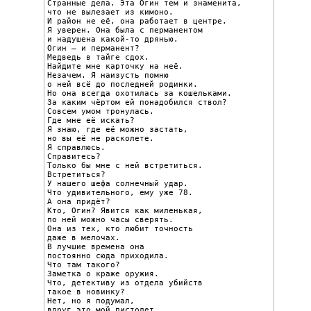
Странные дела. Эта Огин тем и знаменита,

что не вылезает из кимоно.

И район не её, она работает в центре.

Я уверен. Она была с перманентом

и надушена какой-то дрянью.

Огин – и перманент?

Медведь в тайге сдох.

Найдите мне карточку на неё.

Незачем. Я наизусть помню

о ней всё до последней родинки.

Но она всегда охотилась за кошельками.

За каким чёртом ей понадобился ствол?

Совсем умом тронулась.

Где мне её искать?

Я знаю, где её можно застать,

но вы её не расколете.

Я справлюсь.

Справитесь?

Только бы мне с ней встретиться.

Встретиться?

У нашего шефа солнечный удар.

Что удивительного, ему уже 78.

А она придёт?

Кто, Огин? Явится как миленькая,

по ней можно часы сверять.

Она из тех, кто любит точность

даже в мелочах.

В лучшие времена она

постоянно сюда приходила.

Что там такого?

Заметка о краже оружия.

Что, детективу из отдела убийств

такое в новинку?

Нет, но я подумал,

вдруг это мой пистолет.
