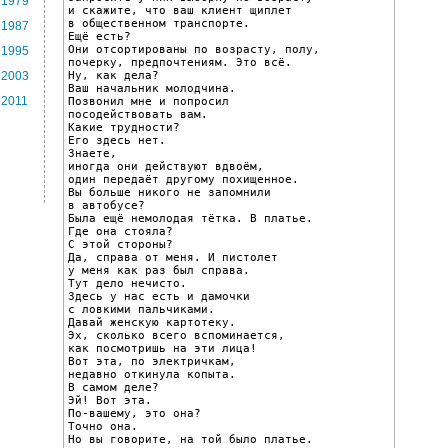
1979
и скажите, что ваш клиент щиплет

в общественном транспорте.

1987
Ещё есть?

Они отсортированы по возрасту, полу,

1995
почерку, предпочтениям. Это всё.

Ну, как дела?

2003
Ваш начальник молодчина.

2011
Позвонил мне и попросил

посодействовать вам.

Какие трудности?

Его здесь нет.

Знаете,

иногда они действуют вдвоём,

один передаёт другому похищенное.

Вы больше никого не запомнили

в автобусе?

Была ещё немолодая тётка. В платье.

Где она стояла?

С этой стороны?

Да, справа от меня. И пистолет

у меня как раз был справа.

Тут дело нечисто.

Здесь у нас есть и дамочки

с ловкими пальчиками.

Давай женскую картотеку.

Эх, сколько всего вспоминается,

как посмотришь на эти лица!

Вот эта, по электричкам,

недавно откинула копыта.

В самом деле?

Эй! Вот эта.

По-вашему, это она?

Точно она.

Но вы говорите, на той было платье.
