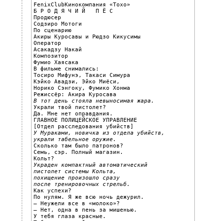
FenixClubКинокомпания «Тохо»

Б Р О Д Я Ч И Й   П Ё С

Продюсер

Содзиро Мотоги

По сценарию

Акиры Куросавы и Рюдзо Кикусимы

Оператор

Асакадзу Накай

Композитор

Фумио Хаясака

В фильме снимались:

Тосиро Мифунэ, Такаси Симура

Кэйко Авадзи, Эйко Миёси,

Норико Сэнгоку, Фумико Хонма

В тот день стояла невыносимая жара.

Украли твой пистолет?

Да. Мне нет оправдания.

ГЛАВНОЕ ПОЛИЦЕЙСКОЕ УПРАВЛЕНИЕ

У Мураками, новичка из отдела убийств,

украли табельное оружие.

Сколько там было патронов?

Семь, сэр. Полный магазин.

Украден компактный автоматический

пистолет системы Кольта,
похищение произошло сразу

после тренировочных стрельб.

Как успехи?

По нулям. Я же всю ночь дежурил.

– Неужели все в «молоко»?

– Нет, одна в пень за мишенью.

У тебя глаза красные.
