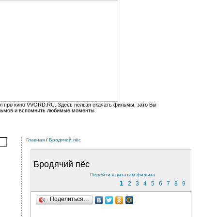
л про кино VVORD.RU. Здесь нельзя скачать фильмы, зато Вы
льмов и вспомнить любимые моменты.
Главная
/
Бродячий пёс
Бродячий пёс
Перейти к цитатам фильма
1
2
3
4
5
6
7
8
9
Поделиться…