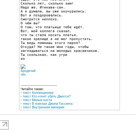
Сколько лет, сколько зим!

Надо же, Итикава-сан.

А я думала, вы уже окочурились.

Вот и поздоровались.

Смотрится неплохо.

О чём вы?

О том, что платьице тебе идёт.

Вот, мой коллега сказал,

что ты стала носить платья,

такое зрелище я не мог пропустить.

Ты ведь помнишь этого парня?

Откуда? Не такие мои годы, чтобы

заглядываться на молодых красавчиков.

Ты скользкая, как угри

из
------------------------------
Читайте также:
-
текст Коллекционер
-
текст Кто хочет убить Джесси?
-
текст Милые кости
-
текст В поисках Джона Гиссинга
-
текст Внутренняя империя